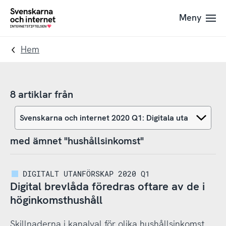
Till
Till
Meny
navigation
innehåll
To
startpage
Hem
8 artiklar från
med ämnet "hushållsinkomst"
DIGITALT UTANFÖRSKAP 2020 Q1
Digital brevlåda föredras oftare av de i
höginkomsthushåll
Skillnaderna i kanalval för olika hushållsinkomst