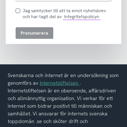
postadress
Jag
Jag samtycker till att ta emot nyhetsbrev
samtycker
och har tagit del av
Integritetspolicyn
till
att
Prenumerera
ta
emot
nyhetsbrev
och
har
tagit
del
Svenskarna och internet är en undersökning som
av
genomförs av
Internetstiftelsen
.
integritetspolicyn
Internetstiftelsen är en oberoende, affärsdriven
och allmännyttig organisation. Vi verkar för ett
internet som bidrar positivt till människan och
samhället. Vi ansvarar för internets svenska
toppdomän .se och sköter drift och