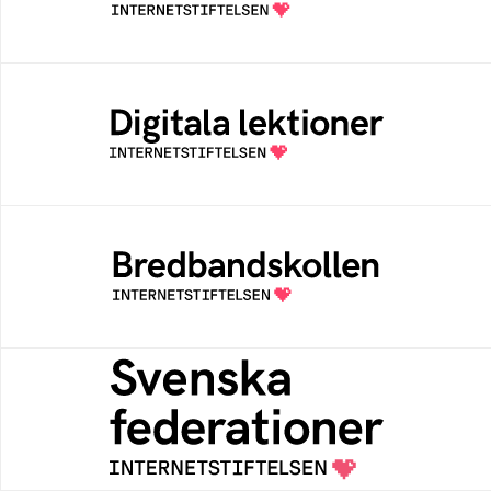
av Internetstiftelsen
Digitala lektioner
Öppen digital lärresurs med färdiga lektioner
för alla stadier i grundskolan
Bredbandskollen
Bredbandskollen är ett oberoende
konsumentverktyg som drivs av
Internetstiftelsen
Svenska federationer
Grunden för medlemskap i en sektors- eller
kontextspecifik federation