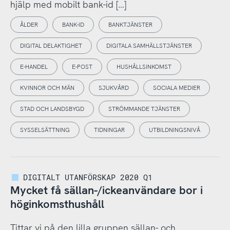
hjälp med mobilt bank-id […]
ÅLDER
BANK-ID
BANKTJÄNSTER
DIGITAL DELAKTIGHET
DIGITALA SAMHÄLLSTJÄNSTER
E-HANDEL
E-POST
HUSHÅLLSINKOMST
KVINNOR OCH MÄN
SJUKVÅRD
SOCIALA MEDIER
STAD OCH LANDSBYGD
STRÖMMANDE TJÄNSTER
SYSSELSÄTTNING
TIDNINGAR
UTBILDNINGSNIVÅ
DIGITALT UTANFÖRSKAP 2020 Q1
Mycket få sällan-/ickeanvändare bor i
höginkomsthushåll
Tittar vi på den lilla gruppen sällan- och