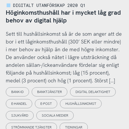
DIGITALT UTANFÖRSKAP 2020 Q1
Höginkomsthushåll har i mycket låg grad
behov av digital hjälp
Sett till hushållsinkomst så är de som anger att de
bor i ett låginkomsthushåll (300’ SEK eller mindre)
i mer behov av hjälp än de med högre inkomster.
De använder också nätet i lägre utsträckning då
andelen sällan-/ickeanvändare fördelar sig enligt
följande på hushållsinkomst; låg (15 procent),
medel (3 procent) och hög (1 procent). Störst […]
BANK-ID
BANKTJÄNSTER
DIGITAL DELAKTIGHET
E-HANDEL
E-POST
HUSHÅLLSINKOMST
SJUKVÅRD
SOCIALA MEDIER
STRÖMMANDE TJÄNSTER
TIDNINGAR