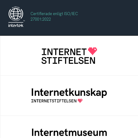
Certifierade enligt ISO/IEC
27001:2022
Internetstiftelsen
Internetstiftelsen verkar för ett internet som
bidrar positivt till människan och samhället
Internetkunskap
Samlad kunskap som hjälper dig att bli en
säker och medveten internetanvändare
Internetmuseum
Ett digitalt museum som byggts, och kureras