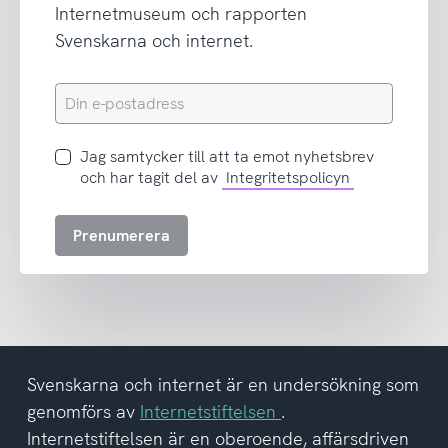
Internetmuseum och rapporten
Svenskarna och internet.
Din
e-
postadress
Jag
Jag samtycker till att ta emot nyhetsbrev
samtycker
och har tagit del av
Integritetspolicyn
till
att
Prenumerera
ta
emot
nyhetsbrev
och
har
tagit
del
Svenskarna och internet är en undersökning som
av
genomförs av
Internetstiftelsen
.
integritetspolicyn
Internetstiftelsen är en oberoende, affärsdriven