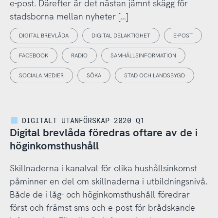
e-post. Därefter är det nästan jämnt skägg för
stadsborna mellan nyheter […]
DIGITAL BREVLÅDA
DIGITAL DELAKTIGHET
E-POST
FACEBOOK
RADIO
SAMHÄLLSINFORMATION
SOCIALA MEDIER
SÖKA
STAD OCH LANDSBYGD
DIGITALT UTANFÖRSKAP 2020 Q1
Digital brevlåda föredras oftare av de i
höginkomsthushåll
Skillnaderna i kanalval för olika hushållsinkomst
påminner en del om skillnaderna i utbildningsnivå.
Både de i låg- och höginkomsthushåll föredrar
först och främst sms och e-post för brådskande