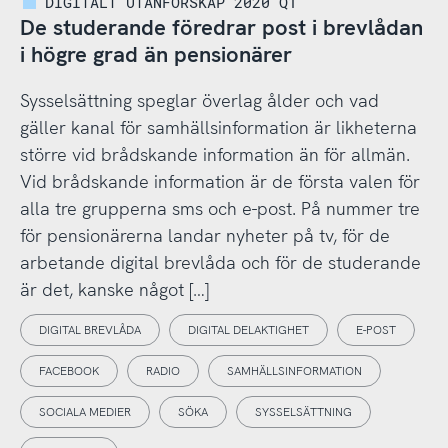
DIGITALT UTANFÖRSKAP 2020 Q1
De studerande föredrar post i brevlådan
i högre grad än pensionärer
Sysselsättning speglar överlag ålder och vad
gäller kanal för samhällsinformation är likheterna
större vid brådskande information än för allmän.
Vid brådskande information är de första valen för
alla tre grupperna sms och e-post. På nummer tre
för pensionärerna landar nyheter på tv, för de
arbetande digital brevlåda och för de studerande
är det, kanske något […]
DIGITAL BREVLÅDA
DIGITAL DELAKTIGHET
E-POST
FACEBOOK
RADIO
SAMHÄLLSINFORMATION
SOCIALA MEDIER
SÖKA
SYSSELSÄTTNING