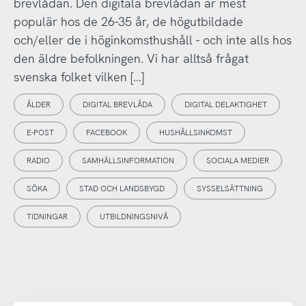
brevlådan. Den digitala brevlådan är mest
populär hos de 26-35 år, de högutbildade
och/eller de i höginkomsthushåll - och inte alls hos
den äldre befolkningen. Vi har alltså frågat
svenska folket vilken […]
ÅLDER
DIGITAL BREVLÅDA
DIGITAL DELAKTIGHET
E-POST
FACEBOOK
HUSHÅLLSINKOMST
RADIO
SAMHÄLLSINFORMATION
SOCIALA MEDIER
SÖKA
STAD OCH LANDSBYGD
SYSSELSÄTTNING
TIDNINGAR
UTBILDNINGSNIVÅ