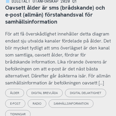
DIGITALT UTANFÖRSKAP 2020 Q1
Oavsett ålder är sms (brådskande) och
e-post (allmän) förstahandsval för
samhällsinformation
För att få överskådlighet innehåller detta diagram
endast sju utvalda kanaler fördelade på ålder. Det
blir mycket tydligt att sms överlägset är den kanal
som samtliga, oavsett ålder, fördrar för
brådskande information. Lika rörande överens är
befolkningen om att e-post är det näst bästa
alternativet. Därefter går åsikterna isär. För allmän
samhällsinformation är befolkningen oavsett […]
ÅLDER
DIGITAL BREVLÅDA
DIGITAL DELAKTIGHET
E-POST
RADIO
SAMHÄLLSINFORMATION
TIDNINGAR