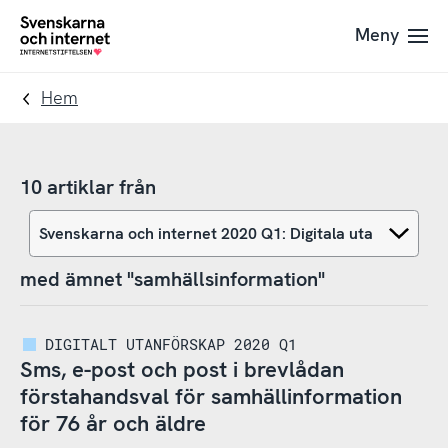
Till
Till
Meny
navigation
innehåll
To
startpage
Hem
10 artiklar från
med ämnet "samhällsinformation"
DIGITALT UTANFÖRSKAP 2020 Q1
Sms, e-post och post i brevlådan
förstahandsval för samhällinformation
för 76 år och äldre