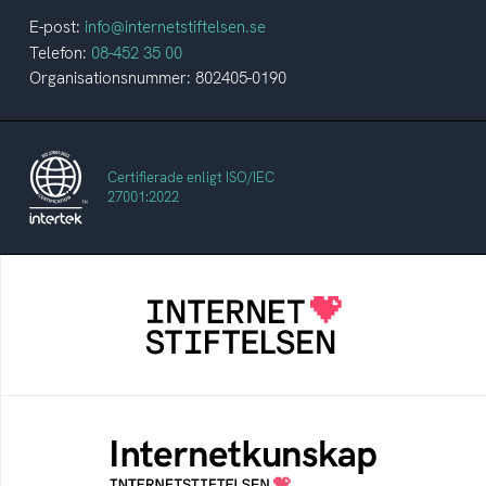
E-post:
info@internetstiftelsen.se
Telefon:
08-452 35 00
Organisationsnummer: 802405-0190
Certifierade enligt ISO/IEC
27001:2022
Internetstiftelsen
Internetstiftelsen verkar för ett internet som
bidrar positivt till människan och samhället
Internetkunskap
Samlad kunskap som hjälper dig att bli en
säker och medveten internetanvändare