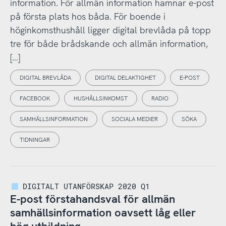
information. För allmän information hamnar e-post
på första plats hos båda. För boende i
höginkomsthushåll ligger digital brevlåda på topp
tre för både brådskande och allmän information,
[…]
DIGITAL BREVLÅDA
DIGITAL DELAKTIGHET
E-POST
FACEBOOK
HUSHÅLLSINKOMST
RADIO
SAMHÄLLSINFORMATION
SOCIALA MEDIER
SÖKA
TIDNINGAR
DIGITALT UTANFÖRSKAP 2020 Q1
E-post förstahandsval för allmän
samhällsinformation oavsett låg eller