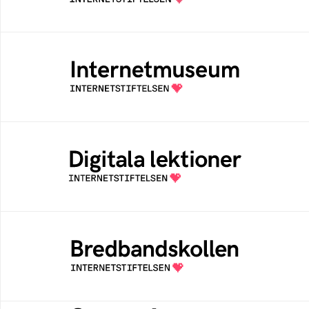
Internetmuseum
Ett digitalt museum som byggts, och kureras
av Internetstiftelsen
Digitala lektioner
Öppen digital lärresurs med färdiga lektioner
för alla stadier i grundskolan
Bredbandskollen
Bredbandskollen är ett oberoende
konsumentverktyg som drivs av
Internetstiftelsen