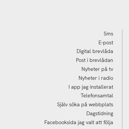
Sms
E-post
Digital brevlåda
Post i brevlådan
Nyheter på tv
Nyheter i radio
I app jag installerat
Telefonsamtal
Ej intresserad av offentlig info alls om detta
Själv söka på webbplats
Dagstidning
Facebooksida jag valt att följa