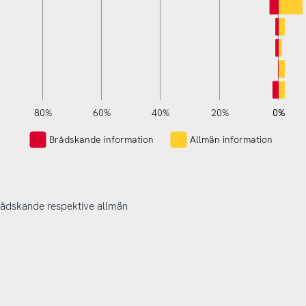
80%
60%
40%
20%
120%
140%
-40%
-20%
0%
0%
L
Brådskande information
Allmän information
brådskande respektive allmän