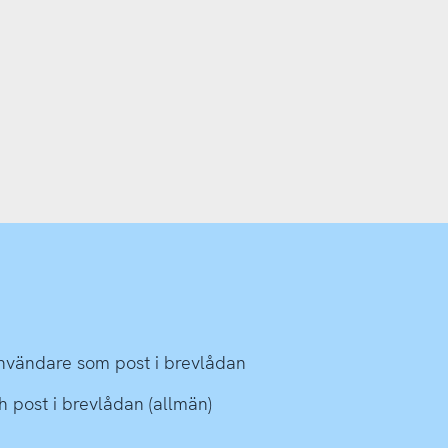
eanvändare som post i brevlådan
h post i brevlådan (allmän)