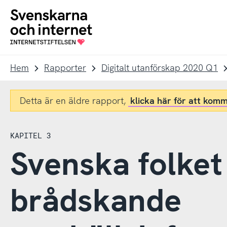
Till
Till
navigation
innehåll
To
startpage
Hem
Rapporter
Digitalt utanförskap 2020 Q1
Detta är en äldre rapport,
klicka här för att komm
KAPITEL 3
Svenska folket 
brådskande