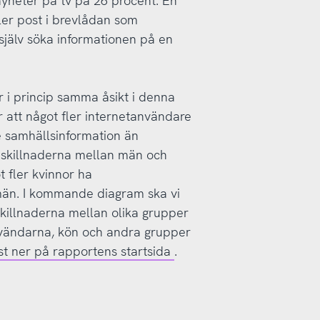
nyheter på tv på 26 procent. En
ller post i brevlådan som
 själv söka informationen på en
 i princip samma åsikt i denna
r att något fler internetanvändare
e samhällsinformation än
är skillnaderna mellan män och
t fler kvinnor ha
män. I kommande diagram ska vi
skillnaderna mellan olika grupper
nvändarna, kön och andra grupper
st ner på rapportens startsida
.