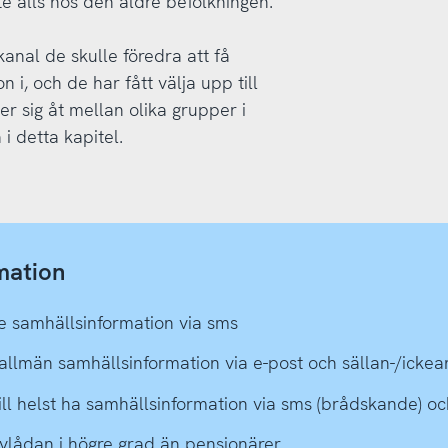
te alls hos den äldre befolkningen.
 kanal de skulle föredra att få
i, och de har fått välja upp till
jer sig åt mellan olika grupper i
i detta kapitel.
mation
de samhällsinformation via sms
 allmän samhällsinformation via e-post och sällan-/ick
ll helst ha samhällsinformation via sms (brådskande) oc
evlådan i högre grad än pensionärer