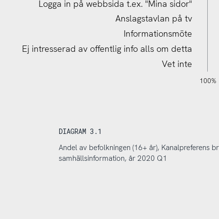
Logga in på webbsida t.ex. "Mina sidor"
Anslagstavlan på tv
Informationsmöte
Ej intresserad av offentlig info alls om detta
Vet inte
120%
140%
-40%
-20%
100%
DIAGRAM 3.1
Andel av befolkningen (16+ år), Kanalpreferens 
samhällsinformation, år 2020 Q1