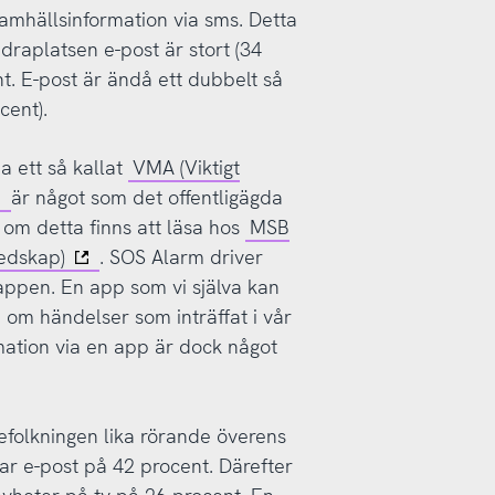
samhällsinformation via sms. Detta
draplatsen e-post är stort (34
t. E-post är ändå ett dubbelt så
cent).
a ett så kallat
VMA (Viktigt
är något som det offentligägda
 om detta finns att läsa hos
MSB
edskap)
. SOS Alarm driver
ppen. En app som vi själva kan
 om händelser som inträffat i vår
mation via en app är dock något
efolkningen lika rörande överens
ar e-post på 42 procent. Därefter