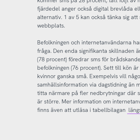
kommer sms på 28 procent, tätt följt av 
fjärdedel anger också digital brevlåda e
alternativ. 1 av 5 kan också tänka sig att
webbplats.
Befolkningen och internetanvändarna har
fråga. Den enda signifikanta skillnaden ä
(78 procent) föredrar sms för brådskand
befolkningen (76 procent). Sett till kön 
kvinnor ganska små. Exempelvis vill någo
samhällsinformation via dagstidning än 
titta närmare på fler nedbrytningar där 
är större. Mer information om interneta
finns även att utläsa i tabellbilagan
läng