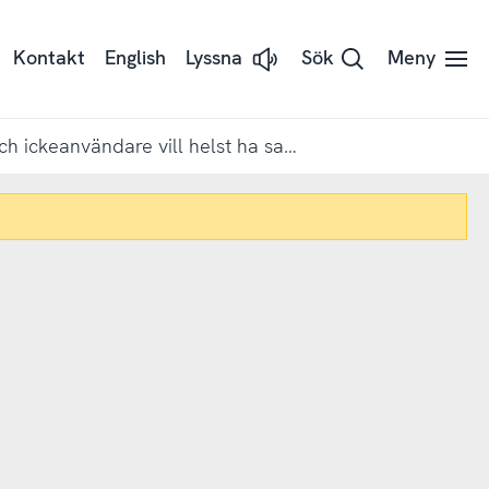
Kontakt
English
Lyssna
Sök
Meny
Lyssna
på
sidans
text
med
Både sällan- och ickeanvändare vill helst ha samhällsinformation via sms (brådskande) och post i brevlådan (allmän)
Readspeaker