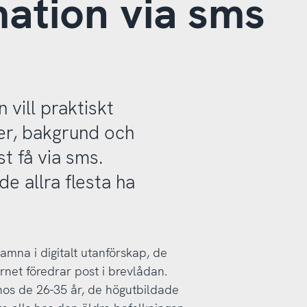
ation via sms
vill praktiskt
der, bakgrund och
st få via sms.
de allra flesta ha
hamna i digitalt utanförskap, de
rnet föredrar post i brevlådan.
hos de 26-35 år, de högutbildade