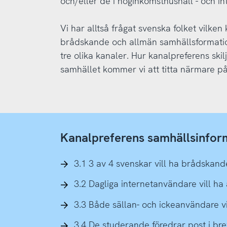
och/eller de i höginkomsthushåll - och in
Vi har alltså frågat svenska folket vilken
brådskande och allmän samhällsformation 
tre olika kanaler. Hur kanalpreferens skil
samhället kommer vi att titta närmare på 
Kanalpreferens samhällsinfor
3.1 3 av 4 svenskar vill ha brådskan
3.2 Dagliga internetanvändare vill ha
3.3 Både sällan- och ickeanvändare vi
3.4 De studerande föredrar post i br