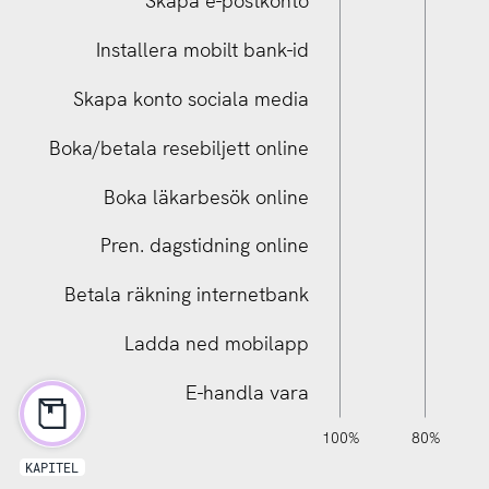
Skapa e-postkonto
Installera mobilt bank-id
Skapa konto sociala media
Boka/betala resebiljett online
Boka/betala resebiljett online
Boka läkarbesök online
Pren. dagstidning online
Betala räkning internetbank
Ladda ned mobilapp
E-handla vara
120%
140%
-40%
-20%
100%
80%
KAPITEL