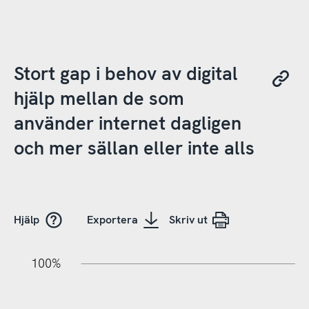
Stort gap i behov av digital
hjälp mellan de som
använder internet dagligen
och mer sällan eller inte alls
Hjälp
Exportera
Skriv ut
20%
10%
20%
10%
90%
70%
50%
30%
100%