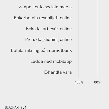
Skapa konto sociala media
Boka/betala resebiljett online
Betala räkning på internetbank
Boka läkarbesök online
Pren. dagstidning online
Betala räkning på internetbank
Ladda ned mobilapp
E-handla vara
120%
140%
-40%
-20%
100%
80%
DIAGRAM 2.4