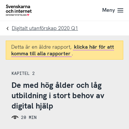
Till
Till
Meny
navigation
innehåll
To
startpage
Digitalt utanförskap 2020 Q1
Detta är en äldre rapport,
klicka här för att
komma till alla rapporter
.
KAPITEL 2
De med hög ålder och låg
utbildning i stort behov av
digital hjälp
20 MIN