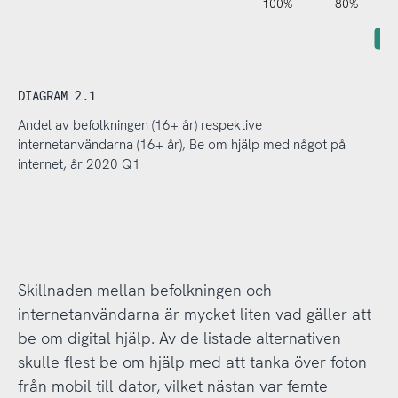
120%
140%
-40%
-20%
100%
80%
DIAGRAM 2.1
Andel av befolkningen (16+ år) respektive
internetanvändarna (16+ år), Be om hjälp med något på
internet, år 2020 Q1
Skillnaden mellan befolkningen och
internetanvändarna är mycket liten vad gäller att
be om digital hjälp. Av de listade alternativen
skulle flest be om hjälp med att tanka över foton
från mobil till dator, vilket nästan var femte