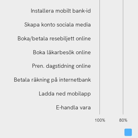
Installera mobilt bank-id
Skapa konto sociala media
Boka/betala resebiljett online
Betala räkning på internetbank
Boka läkarbesök online
Pren. dagstidning online
Betala räkning på internetbank
Ladda ned mobilapp
E-handla vara
140%
120%
-20%
-40%
100%
80%
Da