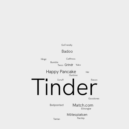
Diagram 11.3, Bas Nätdejtar
16+ år, Vilka tjänster/
platser på nätet använder
du/ har du använt för att
nätdejta
de senaste 12
månaderna
? (Flera svar
tillåtna) – Nätdejtingsajtet/
Nätdejtingappar, År 2021
(Studie 2)
GoFrendly
Badoo
Caffmos
Hinge
Bumble
Grindr
Yubo
Twoo
Happy Pancake
Her
Tinder
Ourtime
Scruff
Recon
Goodones
Match.com
Bodycontact
Elitsinglar
Mötesplatsen
Parship
Tantan