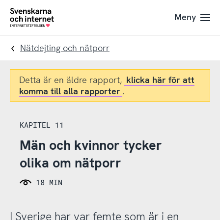
Till
Till
Meny
navigation
innehåll
To
startpage
Nätdejting och nätporr
Detta är en äldre rapport,
klicka här för att
komma till alla rapporter
.
KAPITEL 11
Män och kvinnor tycker
olika om nätporr
18 MIN
I Sverige har var femte som är i en