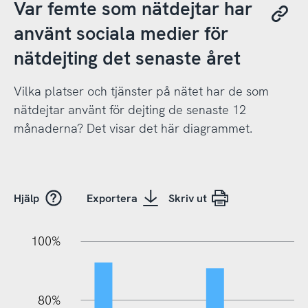
Var femte som nätdejtar har
använt sociala medier för
nätdejting det senaste året
Vilka platser och tjänster på nätet har de som
nätdejtar använt för dejting de senaste 12
månaderna? Det visar det här diagrammet.
Hjälp
Exportera
Skriv ut
20%
10%
20%
10%
20%
10%
20%
0%
100%
80%