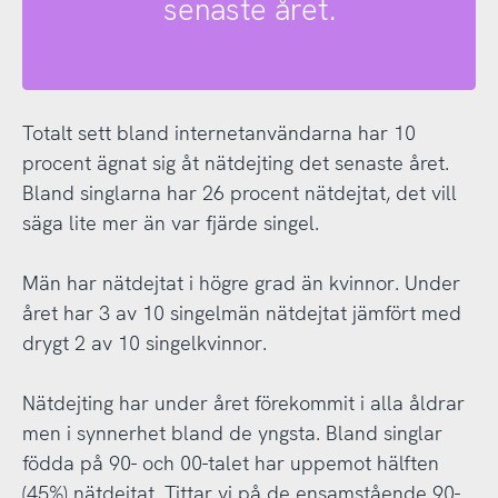
senaste året.
Totalt sett bland internetanvändarna har 10
procent ägnat sig åt nätdejting det senaste året.
Bland singlarna har 26 procent nätdejtat, det vill
säga lite mer än var fjärde singel.
Män har nätdejtat i högre grad än kvinnor. Under
året har 3 av 10 singelmän nätdejtat jämfört med
drygt 2 av 10 singelkvinnor.
Nätdejting har under året förekommit i alla åldrar
men i synnerhet bland de yngsta. Bland singlar
födda på 90- och 00-talet har uppemot hälften
(45%) nätdejtat. Tittar vi på de ensamstående 90-