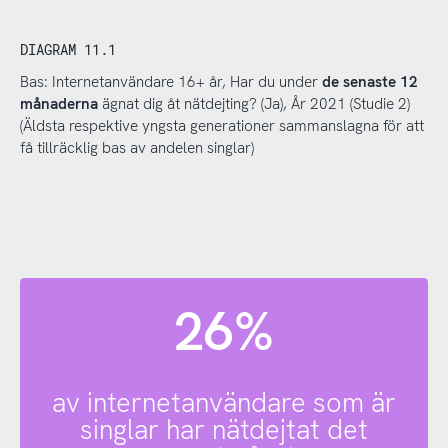
DIAGRAM 11.1
Bas: Internetanvändare 16+ år, Har du under
de senaste 12
månaderna
ägnat dig åt nätdejting? (Ja), År 2021 (Studie 2)
(Äldsta respektive yngsta generationer sammanslagna för att
få tillräcklig bas av andelen singlar)
26%
av internetanvändare som är
singlar har nätdejtat det