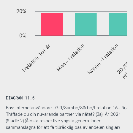
20%
0%
20-/30-/40
I relation 16+ år
Man – I relation
Kvinna - I relation
relat
DIAGRAM 11.5
Bas: Internetanvändare - Gift/Sambo/Särbo/I relation 16+ år,
Träffade du din nuvarande partner via nätet? (Ja), År 2021
(Studie 2) (Äldsta respektive yngsta generationer
sammanslagna för att få tillräcklig bas av andelen singlar)