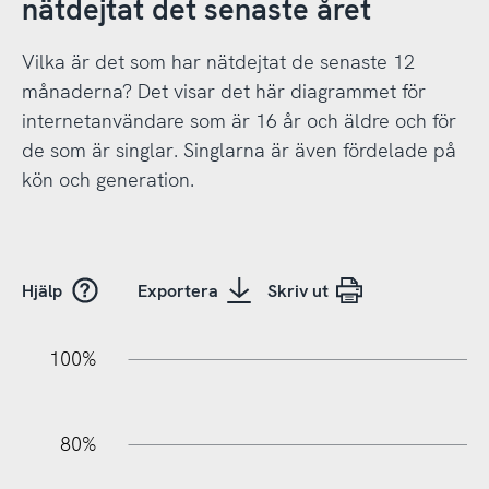
nätdejtat det senaste året
Vilka är det som har nätdejtat de senaste 12
månaderna? Det visar det här diagrammet för
internetanvändare som är 16 år och äldre och för
de som är singlar. Singlarna är även fördelade på
kön och generation.
Hjälp
Exportera
Skriv ut
10%
20%
10%
20%
90%
70%
50%
30%
100%
80%