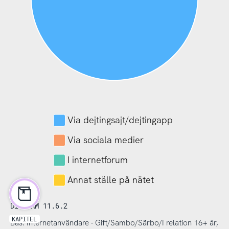
Via dejtingsajt/dejtingapp
Via sociala medier
I internetforum
Annat ställe på nätet
DIAGRAM 11.6.2
KAPITEL
Bas: Internetanvändare - Gift/Sambo/Särbo/I relation 16+ år,