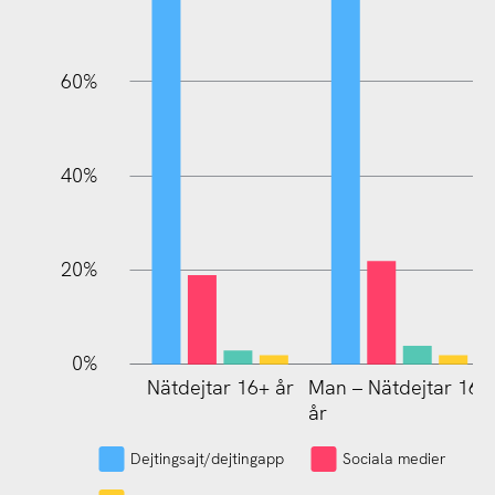
60%
100%
40%
20%
0%
Nätdejtar 16+ år
Man – Nätdejtar 16+
Kvinna – Nätdejtar
år
16+ år
Dejtingsajt/dejtingapp
Sociala medier