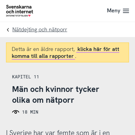
Till
Till
Meny
navigation
innehåll
To
startpage
Nätdejting och nätporr
Detta är en äldre rapport,
klicka här för att
komma till alla rapporter
.
KAPITEL 11
Män och kvinnor tycker
olika om nätporr
18 MIN
I Sverige har var femte som är i en