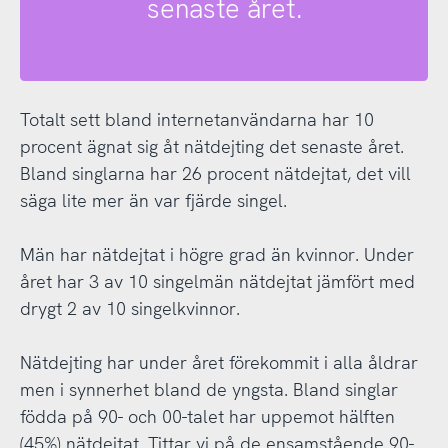
senaste året.
Totalt sett bland internetanvändarna har 10
procent ägnat sig åt nätdejting det senaste året.
Bland singlarna har 26 procent nätdejtat, det vill
säga lite mer än var fjärde singel.
Män har nätdejtat i högre grad än kvinnor. Under
året har 3 av 10 singelmän nätdejtat jämfört med
drygt 2 av 10 singelkvinnor.
Nätdejting har under året förekommit i alla åldrar
men i synnerhet bland de yngsta. Bland singlar
födda på 90- och 00-talet har uppemot hälften
(45%) nätdejtat. Tittar vi på de ensamstående 90-