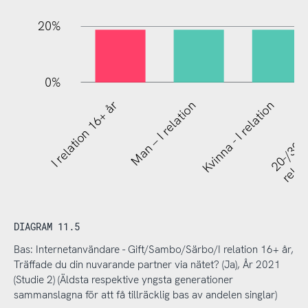
20%
0%
20-/30-/40
I relation 16+ år
Man – I relation
Kvinna - I relation
relat
DIAGRAM 11.5
Bas: Internetanvändare - Gift/Sambo/Särbo/I relation 16+ år,
Träffade du din nuvarande partner via nätet? (Ja), År 2021
(Studie 2) (Äldsta respektive yngsta generationer
sammanslagna för att få tillräcklig bas av andelen singlar)