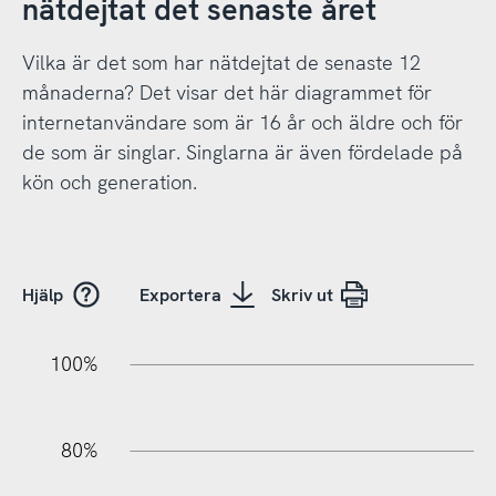
nätdejtat det senaste året
Vilka är det som har nätdejtat de senaste 12
månaderna? Det visar det här diagrammet för
internetanvändare som är 16 år och äldre och för
de som är singlar. Singlarna är även fördelade på
kön och generation.
Hjälp
Exportera
Skriv ut
10%
20%
10%
20%
90%
70%
50%
30%
100%
80%