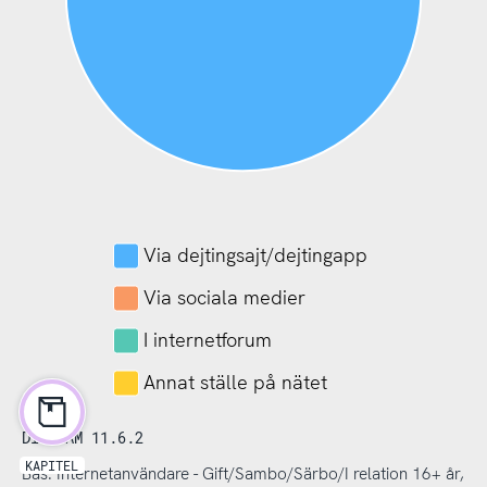
Via dejtingsajt/dejtingapp
Via sociala medier
I internetforum
Annat ställe på nätet
DIAGRAM 11.6.2
KAPITEL
Bas: Internetanvändare - Gift/Sambo/Särbo/I relation 16+ år,