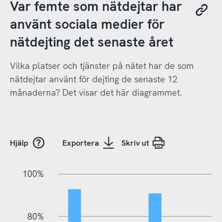
Var femte som nätdejtar har
använt sociala medier för
nätdejting det senaste året
Vilka platser och tjänster på nätet har de som
nätdejtar använt för dejting de senaste 12
månaderna? Det visar det här diagrammet.
Hjälp
Exportera
Skriv ut
20%
10%
20%
10%
20%
10%
20%
0%
100%
80%