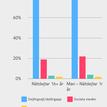
60%
100%
40%
20%
0%
Nätdejtar 16+ år
Man – Nätdejtar 16+
Kvinna – Nätdejtar
år
16+ år
Dejtingsajt/dejtingapp
Sociala medier