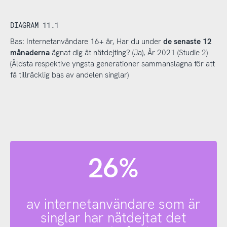
DIAGRAM 11.1
Bas: Internetanvändare 16+ år, Har du under
de senaste 12
månaderna
ägnat dig åt nätdejting? (Ja), År 2021 (Studie 2)
(Äldsta respektive yngsta generationer sammanslagna för att
få tillräcklig bas av andelen singlar)
26%
av internetanvändare som är
singlar har nätdejtat det