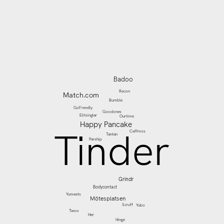
Diagram 11.3, Bas Nätdejtar
16+ år, Vilka tjänster/
platser på nätet använder
du/ har du använt för att
nätdejta
de senaste 12
månaderna
? (Flera svar
tillåtna) – Nätdejtingsajtet/
Nätdejtingappar, År 2021
(Studie 2)
Badoo
Recon
Match.com
Bumble
GoFrendly
Goodones
Elitsinglar
Ourtime
Happy Pancake
Tinder
Caffmos
Tantan
Parship
Grindr
Bodycontact
Yumeets
Mötesplatsen
Scruff
Yubo
Twoo
Her
Hinge