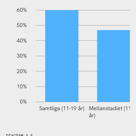
60%
10%
50%
40%
30%
20%
10%
0%
Samtliga (11-19 år)
Mellanstadiet (11-
år)
DIAGRAM 4.5