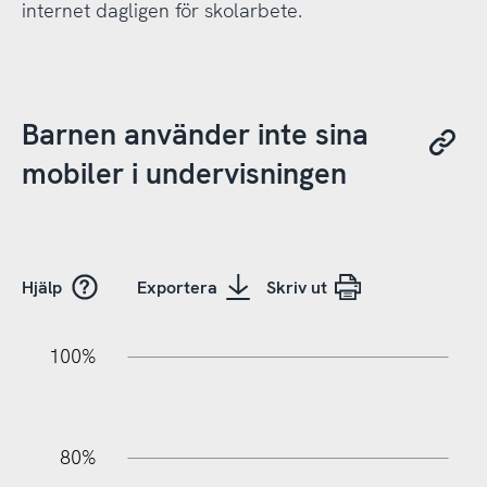
internet dagligen för skolarbete.
Barnen använder inte sina
mobiler i undervisningen
Hjälp
Exportera
Skriv ut
20%
10%
20%
10%
90%
70%
50%
30%
100%
80%