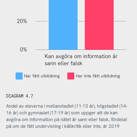
20%
0%
Kan avgöra om information är
Kan avgöra om information är
sann eller falsk
sann eller falsk
Har fått utbildning
Har inte fått utbildning
DIAGRAM 4.7
Andel av eleverna i mellanstadiet (11-13 år), högstadiet (14-
16 år) och gymnasiet (17-19 år) som uppger att de kan
avgöra om information på nätet är sann eller falsk, fördelat
på om de fått undervisning i källkritik eller inte, år 2019