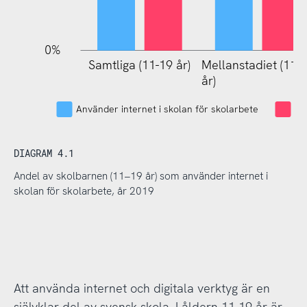
0%
Samtliga (11-19 år)
Mellanstadiet (11-
Mellanst
år)
år)
Använder internet i skolan för skolarbete
An
DIAGRAM 4.1
Andel av skolbarnen (11–19 år) som använder internet i
skolan för skolarbete, år 2019
Att använda internet och digitala verktyg är en
självklar del av svensk skola. I åldern 11-19 år är