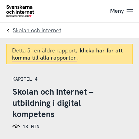
Till
Till
Meny
navigation
innehåll
To
startpage
Skolan och internet
Detta är en äldre rapport,
klicka här för att
komma till alla rapporter
.
KAPITEL 4
Skolan och internet –
utbildning i digital
kompetens
13 MIN