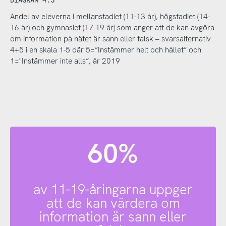
Andel av eleverna i mellanstadiet (11-13 år), högstadiet (14-
16 år) och gymnasiet (17-19 år) som anger att de kan avgöra
om information på nätet är sann eller falsk – svarsalternativ
4+5 i en skala 1-5 där 5=”Instämmer helt och hållet” och
1="Instämmer inte alls”, år 2019
60%
av 11-19-åringarna uppger
att de kan värdera om
information är sann eller