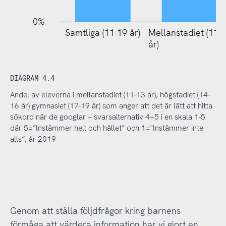
0%
Samtliga (11-19 år)
Mellanstadiet (11-
Mellanst
år)
år)
DIAGRAM 4.4
Andel av eleverna i mellanstadiet (11-13 år), högstadiet (14-
16 år) gymnasiet (17-19 år) som anger att det är lätt att hitta
sökord när de googlar – svarsalternativ 4+5 i en skala 1-5
där 5=”Instämmer helt och hållet” och 1="Instämmer inte
alls”, år 2019
Genom att ställa följdfrågor kring barnens
förmåga att värdera information har vi gjort en