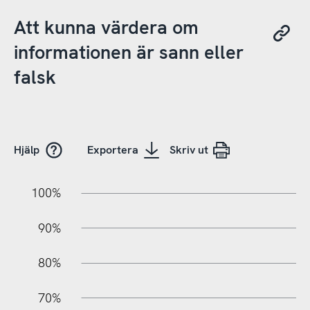
Att kunna värdera om
informationen är sann eller
falsk
Hjälp
Exportera
Skriv ut
10%
20%
10%
100%
90%
80%
70%