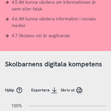
4.5 Att kunna värdera om informationen är
sann eller falsk
4.6 Att kunna värdera information i sociala
medier
4.7 Skolans roll är avgörande
Skolbarnens digitala kompetens
Hjälp
Exportera
Skriv ut
10%
20%
10%
100%