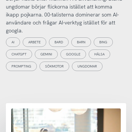
ungdomar börjar flickorna istället att komma
ikapp pojkarna. 00-talisterna dominerar som AI-
användare och frågar AI-verktyg istället för att
googla.
AI
ARBETE
BARD
BARN
BING
CHATGPT
GEMINI
GOOGLE
HÄLSA
PROMPTING
SÖKMOTOR
UNGDOMAR