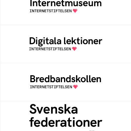
Ett digitalt museum som byggts, och kureras
av Internetstiftelsen
Digitala lektioner
Öppen digital lärresurs med färdiga lektioner
för alla stadier i grundskolan
Bredbandskollen
Bredbandskollen är ett oberoende
konsumentverktyg som drivs av
Internetstiftelsen
Svenska federationer
Grunden för medlemskap i en sektors- eller
kontextspecifik federation