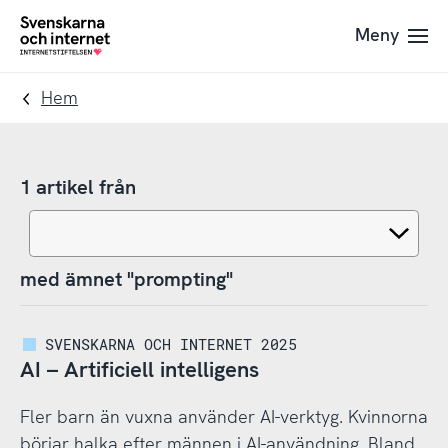
Till
Till
Meny
navigation
innehåll
To
startpage
Hem
1 artikel från
med ämnet "prompting"
SVENSKARNA OCH INTERNET 2025
AI – Artificiell intelligens
Fler barn än vuxna använder AI-verktyg. Kvinnorna
börjar halka efter männen i AI-användning. Bland