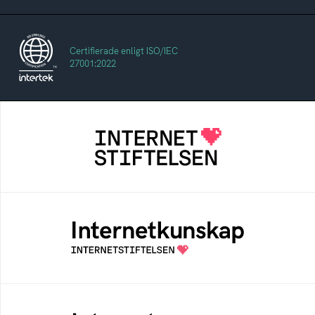
Certifierade enligt ISO/IEC
27001:2022
Internetstiftelsen
Internetstiftelsen verkar för ett internet som
bidrar positivt till människan och samhället
Internetkunskap
Samlad kunskap som hjälper dig att bli en
säker och medveten internetanvändare
Internetmuseum