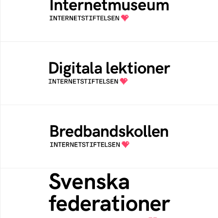
Ett digitalt museum som byggts, och kureras
av Internetstiftelsen
Digitala lektioner
Öppen digital lärresurs med färdiga lektioner
för alla stadier i grundskolan
Bredbandskollen
Bredbandskollen är ett oberoende
konsumentverktyg som drivs av
Internetstiftelsen
Svenska federationer
Grunden för medlemskap i en sektors- eller
kontextspecifik federation