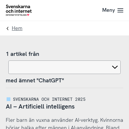
Till
Till
Meny
navigation
innehåll
To
startpage
Hem
1 artikel från
med ämnet "ChatGPT"
SVENSKARNA OCH INTERNET 2025
AI – Artificiell intelligens
Fler barn än vuxna använder AI-verktyg. Kvinnorna
börjar halka efter männen i AI-användning. Bland