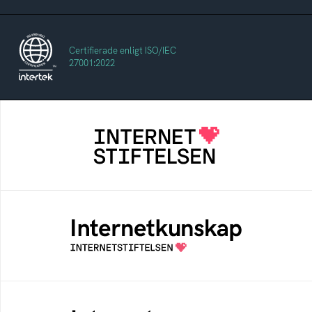
Certifierade enligt ISO/IEC
27001:2022
Internetstiftelsen
Internetstiftelsen verkar för ett internet som
bidrar positivt till människan och samhället
Internetkunskap
Samlad kunskap som hjälper dig att bli en
säker och medveten internetanvändare
Internetmuseum