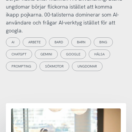
ungdomar börjar flickorna istället att komma
ikapp pojkarna. 00-talisterna dominerar som AI-
användare och frågar AI-verktyg istället för att
googla.
AI
ARBETE
BARD
BARN
BING
CHATGPT
GEMINI
GOOGLE
HÄLSA
PROMPTING
SÖKMOTOR
UNGDOMAR