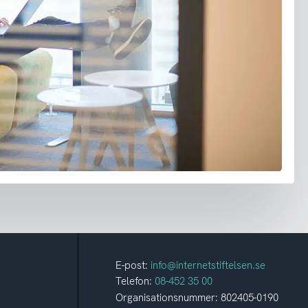
E-post:
info@internetstiftelsen.se
Telefon:
08-452 35 00
Organisationsnummer: 802405-0190