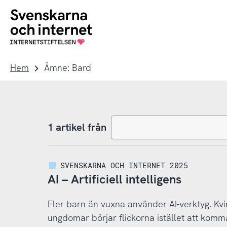
Till
Till
navigation
innehåll
To
startpage
Hem
Ämne: Bard
1 artikel från
SVENSKARNA OCH INTERNET 2025
AI – Artificiell intelligens
Fler barn än vuxna använder AI-verktyg. Kv
ungdomar börjar flickorna istället att kom