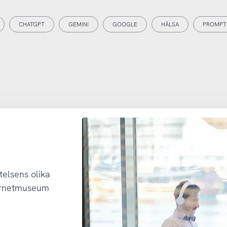
CHATGPT
GEMINI
GOOGLE
HÄLSA
PROMPT
telsens olika
ternetmuseum