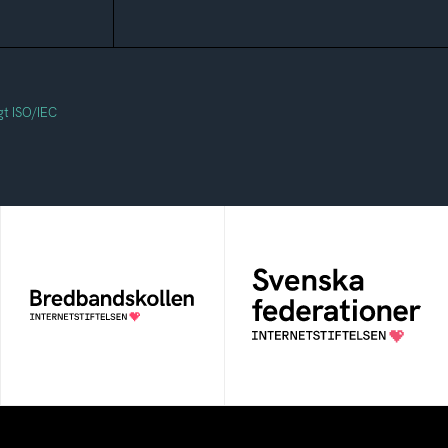
gt ISO/IEC
Svenska
Bredbandskollen
federationer
Bredbandskollen är ett
Grunden för
oberoende
medlemskap i en
konsumentverktyg som
sektors- eller
drivs av Internetstiftelsen
kontextspecifik
federation