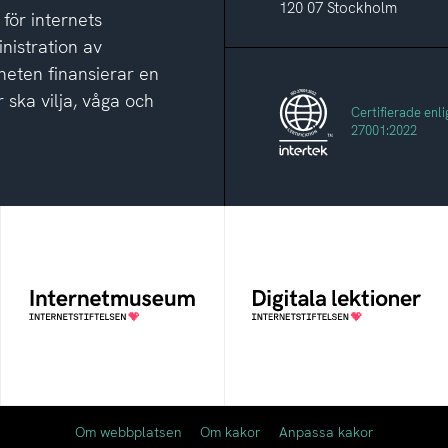
120 07 Stockholm
 för internets
nistration av
eten finansierar en
 ska vilja, våga och
Certifierade enli
27001:2022
Internetmuseum
Digitala lektioner
Ett digitalt museum som
Öppen digital lärresurs
byggts, och kureras av
med färdiga lektioner för
Internetstiftelsen
alla stadier i grundskolan
Om webbplatsen
Om kakor
Anpassa kakor