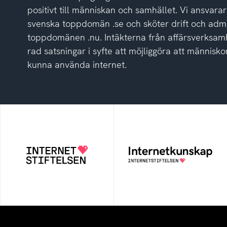
positivt till människan och samhället. Vi ansvarar
svenska toppdomän .se och sköter drift och admi
toppdomänen .nu. Intäkterna från affärsverksamh
rad satsningar i syfte att möjliggöra att människor
kunna använda internet.
Internetstiftelsen
Internetkunskap
Internetstiftelsen verkar
Samlad kunskap som
för ett internet som
hjälper dig att bli en
bidrar positivt till
säker och medveten
människan och samhället
internetanvändare