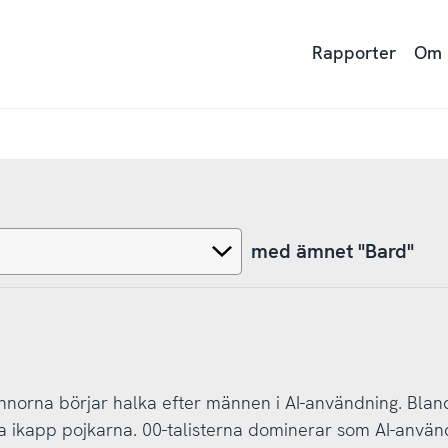
Rapporter
Om
med ämnet "Bard"
innorna börjar halka efter männen i AI-användning. Blan
ma ikapp pojkarna. 00-talisterna dominerar som AI-använ