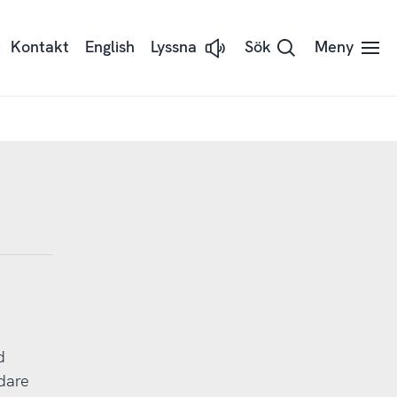
Kontakt
English
Lyssna
Sök
Meny
Lyssna
på
sidans
text
med
Readspeaker
d
dare