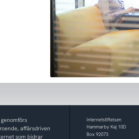
m genomförs
Internetstiftelsen
Hammarby Kaj 10D
eroende, affärsdriven
Box 92073
nternet som bidrar