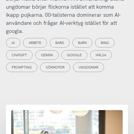
ungdomar börjar flickorna istället att komma
ikapp pojkarna. 00-talisterna dominerar som AI-
användare och frågar AI-verktyg istället för att
googla.
AI
ARBETE
BARD
BARN
BING
CHATGPT
GEMINI
GOOGLE
HÄLSA
PROMPTING
SÖKMOTOR
UNGDOMAR