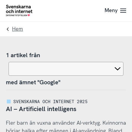
Till
Till
Meny
navigation
innehåll
To
startpage
Hem
1 artikel från
med ämnet "Google"
SVENSKARNA OCH INTERNET 2025
AI – Artificiell intelligens
Fler barn än vuxna använder AI-verktyg. Kvinnorna
börjar halka efter männen i AI-användning. Bland