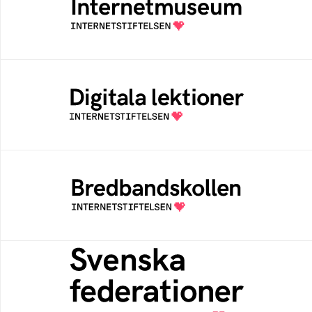
Ett digitalt museum som byggts, och kureras
av Internetstiftelsen
Digitala lektioner
Öppen digital lärresurs med färdiga lektioner
för alla stadier i grundskolan
Bredbandskollen
Bredbandskollen är ett oberoende
konsumentverktyg som drivs av
Internetstiftelsen
Svenska federationer
Grunden för medlemskap i en sektors- eller
kontextspecifik federation