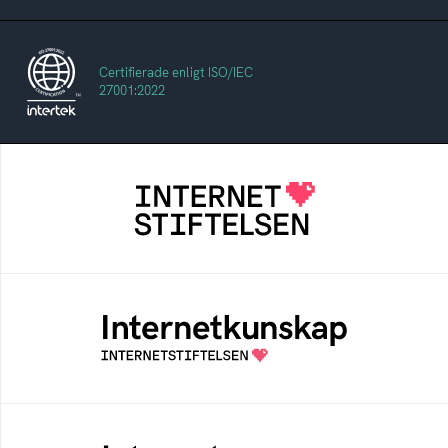
Certifierade enligt ISO/IEC
27001:2022
Internetstiftelsen
Internetstiftelsen verkar för ett internet som
bidrar positivt till människan och samhället
Internetkunskap
Samlad kunskap som hjälper dig att bli en
säker och medveten internetanvändare
Internetmuseum