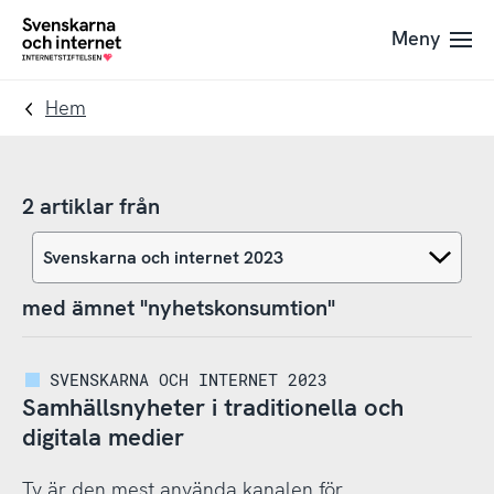
Till
Till
Meny
navigation
innehåll
To
startpage
Hem
2 artiklar från
med ämnet "nyhetskonsumtion"
SVENSKARNA OCH INTERNET 2023
Samhällsnyheter i traditionella och
digitala medier
Tv är den mest använda kanalen för