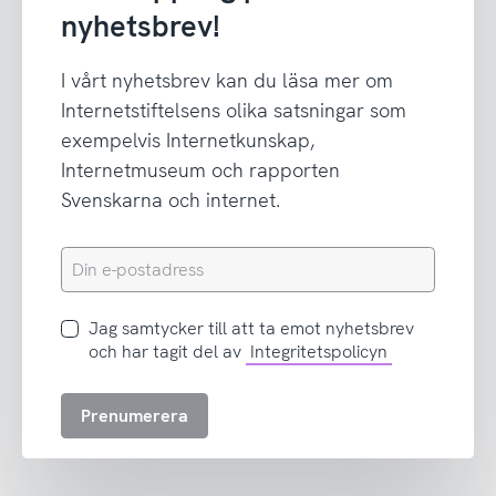
nyhetsbrev!
I vårt nyhetsbrev kan du läsa mer om
Internetstiftelsens olika satsningar som
exempelvis Internetkunskap,
Internetmuseum och rapporten
Svenskarna och internet.
Din
e-
postadress
Jag
Jag samtycker till att ta emot nyhetsbrev
samtycker
och har tagit del av
Integritetspolicyn
till
att
Prenumerera
ta
emot
nyhetsbrev