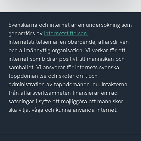
och
har
tagit
del
Svenskarna och internet är en undersökning som
av
genomförs av
Internetstiftelsen
.
integritetspolicyn
Internetstiftelsen är en oberoende, affärsdriven
och allmännyttig organisation. Vi verkar för ett
internet som bidrar positivt till människan och
samhället. Vi ansvarar för internets svenska
toppdomän .se och sköter drift och
administration av toppdomänen .nu. Intäkterna
från affärsverksamheten finansierar en rad
satsningar i syfte att möjliggöra att människor
ska vilja, våga och kunna använda internet.