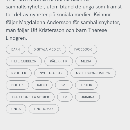
samhällsnyheter, utom bland de unga som främst
tar del av nyheter på sociala medier. Kvinnor
följer Magdalena Andersson för samhällsnyheter,
män följer Ulf Kristersson och barn Therese
Lindgren.
BARN
DIGITALA MEDIER
FACEBOOK
FILTERBUBBLOR
KÄLLKRITIK
MEDIA
NYHETER
NYHETSAPPAR
NYHETSKONSUMTION
POLITIK
RADIO
SVT
TIKTOK
TRADITIONELLA MEDIER
TV
UKRAINA
UNGA
UNGDOMAR