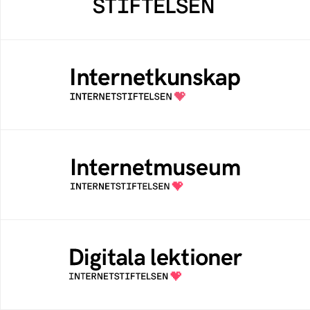
bidrar positivt till människan och samhället
Internetkunskap
Samlad kunskap som hjälper dig att bli en
säker och medveten internetanvändare
Internetmuseum
Ett digitalt museum som byggts, och kureras
av Internetstiftelsen
Digitala lektioner
Öppen digital lärresurs med färdiga lektioner
för alla stadier i grundskolan