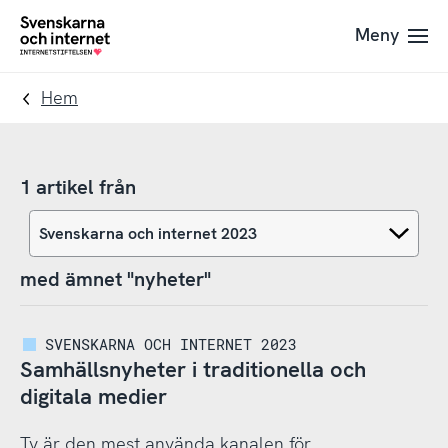
Till
Till
Meny
navigation
innehåll
To
startpage
Hem
1 artikel från
med ämnet "nyheter"
SVENSKARNA OCH INTERNET 2023
Samhällsnyheter i traditionella och
digitala medier
Tv är den mest använda kanalen för