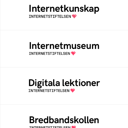
Samlad kunskap som hjälper dig att bli en
säker och medveten internetanvändare
Internetmuseum
Ett digitalt museum som byggts, och kureras
av Internetstiftelsen
Digitala lektioner
Öppen digital lärresurs med färdiga lektioner
för alla stadier i grundskolan
Bredbandskollen
Bredbandskollen är ett oberoende
konsumentverktyg som drivs av