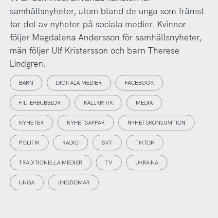
samhällsnyheter, utom bland de unga som främst
tar del av nyheter på sociala medier. Kvinnor
följer Magdalena Andersson för samhällsnyheter,
män följer Ulf Kristersson och barn Therese
Lindgren.
BARN
DIGITALA MEDIER
FACEBOOK
FILTERBUBBLOR
KÄLLKRITIK
MEDIA
NYHETER
NYHETSAPPAR
NYHETSKONSUMTION
POLITIK
RADIO
SVT
TIKTOK
TRADITIONELLA MEDIER
TV
UKRAINA
UNGA
UNGDOMAR