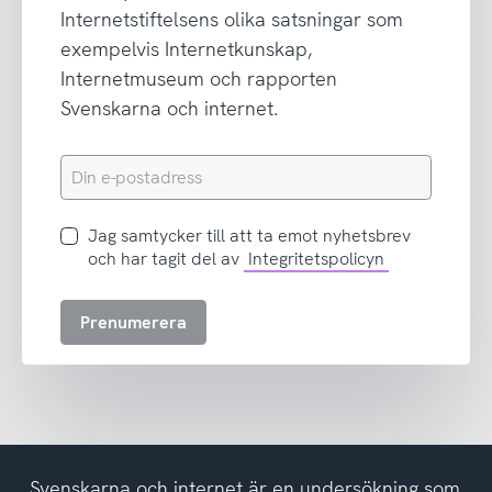
Internetstiftelsens olika satsningar som
exempelvis Internetkunskap,
Internetmuseum och rapporten
Svenskarna och internet.
Din
e-
postadress
Jag
Jag samtycker till att ta emot nyhetsbrev
samtycker
och har tagit del av
Integritetspolicyn
till
att
Prenumerera
ta
emot
nyhetsbrev
och
har
tagit
del
Svenskarna och internet är en undersökning som