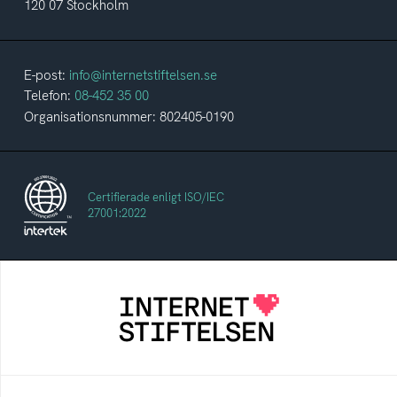
120 07 Stockholm
E-post:
info@internetstiftelsen.se
Telefon:
08-452 35 00
Organisationsnummer: 802405-0190
Certifierade enligt ISO/IEC
27001:2022
Internetstiftelsen
Internetstiftelsen verkar för ett internet som
bidrar positivt till människan och samhället
Internetkunskap