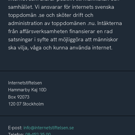
samhället. Vi ansvarar för internets svenska
toppdomän .se och sköter drift och
administration av toppdomänen .nu. Intäkterna
från affärsverksamheten finansierar en rad
satsningar i syfte att möjliggöra att människor
ska vilja, våga och kunna använda internet.
Internetstiftelsen
Hammarby Kaj 10D
Box 92073
120 07 Stockholm
E-post:
info@internetstiftelsen.se
Telefon:
08-452 35 00