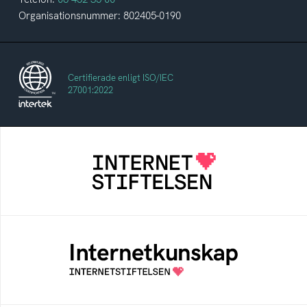
Organisationsnummer: 802405-0190
Certifierade enligt ISO/IEC
27001:2022
Internetstiftelsen
Internetstiftelsen verkar för ett internet som
bidrar positivt till människan och samhället
Internetkunskap
Samlad kunskap som hjälper dig att bli en
säker och medveten internetanvändare