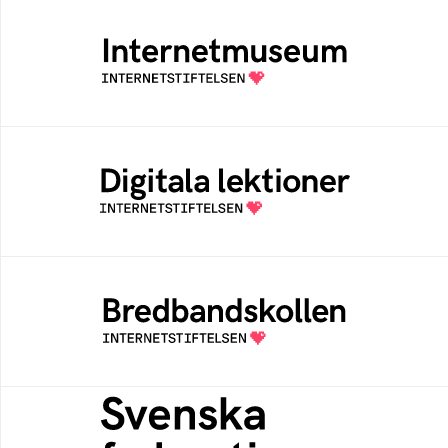
Internetmuseum
Ett digitalt museum som byggts, och kureras
av Internetstiftelsen
Digitala lektioner
Öppen digital lärresurs med färdiga lektioner
för alla stadier i grundskolan
Bredbandskollen
Bredbandskollen är ett oberoende
konsumentverktyg som drivs av
Internetstiftelsen
Svenska federationer
Grunden för medlemskap i en sektors- eller