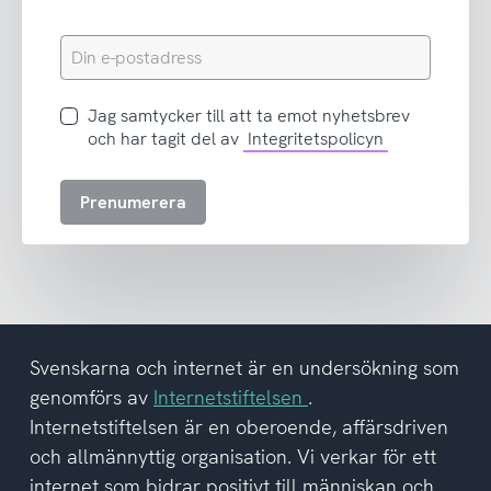
Din
e-
postadress
Jag
Jag samtycker till att ta emot nyhetsbrev
samtycker
och har tagit del av
Integritetspolicyn
till
att
Prenumerera
ta
emot
nyhetsbrev
och
har
tagit
del
Svenskarna och internet är en undersökning som
av
genomförs av
Internetstiftelsen
.
integritetspolicyn
Internetstiftelsen är en oberoende, affärsdriven
och allmännyttig organisation. Vi verkar för ett
internet som bidrar positivt till människan och