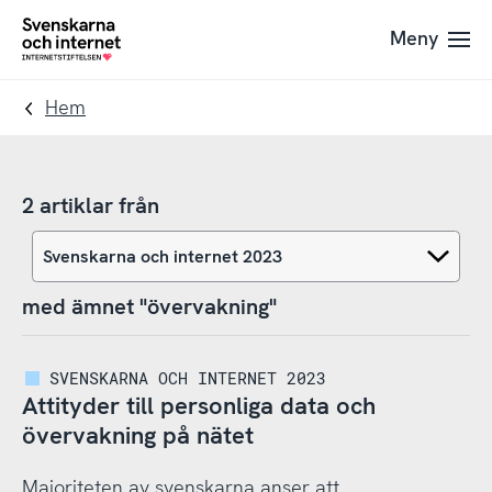
Till
Till
Meny
navigation
innehåll
To
startpage
Hem
2 artiklar från
med ämnet "övervakning"
SVENSKARNA OCH INTERNET 2023
Attityder till personliga data och
övervakning på nätet
Majoriteten av svenskarna anser att