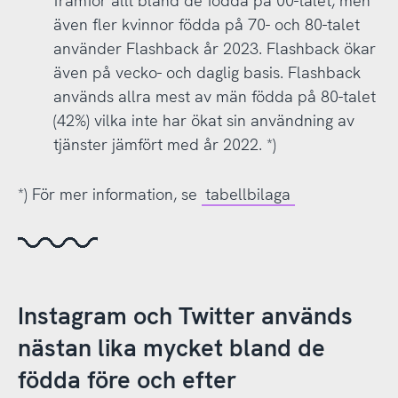
framför allt bland de födda på 00-talet, men
bland sändningarna. På grund av detta har
även fler kvinnor födda på 70- och 80-talet
appen jämförts med dejtingappen Tinder och
använder Flashback år 2023. Flashback ökar
ibland kallats ett "Tinder för tonåringar".
även på vecko- och daglig basis. Flashback
I årets undersökning ingick även tjänsterna
används allra mest av män födda på 80-talet
Parler
,
Truth Social
och
Supernova
som inte
(42%) vilka inte har ökat sin användning av
nådde 1 procent användare. Eftersom i
tjänster jämfört med år 2022. *)
princip ingen använder dessa tre tjänster
finns de inte med i diagrammen utan endast i
*) För mer information, se
tabellbilaga
tabellbilagan. *)
Det finns också 3 procent som svarar en
annan tjänst
i fritext. Där framgår det att
gränserna för vad man upplever är en social
medieplattform börjar suddas ut. Exempelvis
Instagram och Twitter används
omnämns olika chatt- och dejtingappar,
nästan lika mycket bland de
spelforum och bloggsidor som Discord,
födda före och efter
Whatsapp, Messenger, Tinder, Tumblr,