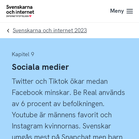
Till
Till
Meny
navigation
innehåll
To
startpage
Svenskarna och internet 2023
Kapitel 9
Sociala medier
Twitter och Tiktok ökar medan
Facebook minskar. Be Real används
av 6 procent av befolkningen.
Youtube är männens favorit och
Instagram kvinnornas. Svenskar
umgås mest på Snapchat men barn