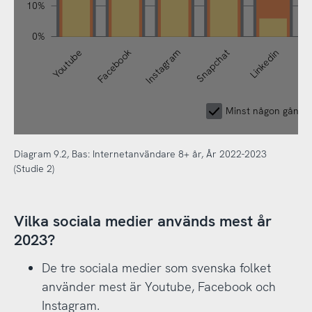
10%
0%
Youtube
Facebook
Instagram
Snapchat
Linkedin
T
Minst någon gång 
Diagram 9.2, Bas: Internetanvändare 8+ år, År 2022-2023
(Studie 2)
Vilka sociala medier används mest år
2023?
De tre sociala medier som svenska folket
använder mest är Youtube, Facebook och
Instagram.