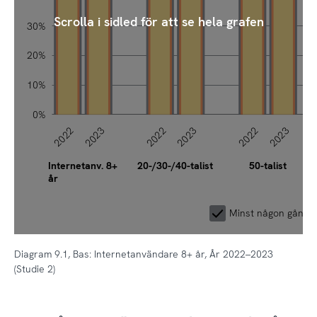
Scrolla i sidled för att se hela grafen
30%
20%
10%
0%
2022
2023
2022
2023
2022
2023
Internetanv. 8+
20-/30-/40-talist
50-talist
år
Minst någon gång 
Diagram 9.1, Bas: Internetanvändare 8+ år, År 2022–2023
(Studie 2)