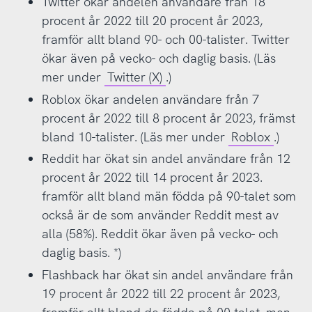
Twitter ökar andelen användare från 18
påminner mycket om Twitter. Den största
procent år 2022 till 20 procent år 2023,
skillnaden är att Mastodon inte har någon
framför allt bland 90- och 00-talister. Twitter
central styrning utan består av flera olika så
ökar även på vecko- och daglig basis. (Läs
kallade "instanser" som kan kommunicera
mer under
Twitter (X)
.)
med varandra. Varje användare har ett konto
Roblox ökar andelen användare från 7
på någon av dessa instanser.
procent år 2022 till 8 procent år 2023, främst
Jodel
är en mobilapp för delning av
bland 10-talister. (Läs mer under
Roblox
.)
textmaterial och bilder, ursprungligen
Reddit har ökat sin andel användare från 12
utformad för studenter. Tjänsten ger
procent år 2022 till 14 procent år 2023.
information om vad folk skriver och delar
framför allt bland män födda på 90-talet som
inom en radie av tio kilometer från
också är de som använder Reddit mest av
användaren.
alla (58%). Reddit ökar även på vecko- och
Yubo
är en social nätverksplattform med en
daglig basis. *)
livestreamingtjänst för att träffa nya kompisar
Flashback har ökat sin andel användare från
i gemensam ålder. Man kan livesända video
19 procent år 2022 till 22 procent år 2023,
och upptäcka nya vänner genom att bläddra