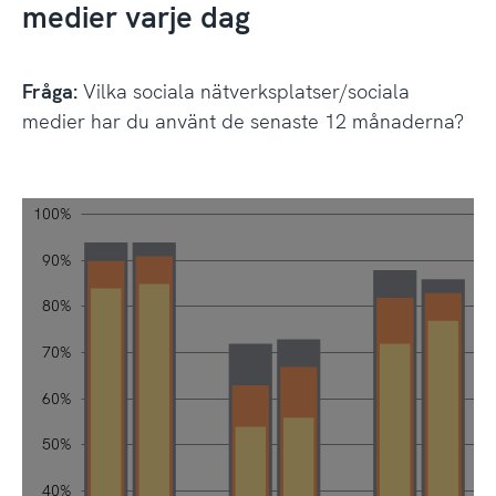
medier varje dag
Fråga:
Vilka sociala nätverksplatser/sociala
medier har du använt de senaste 12 månaderna?
0%
0%
0%
100%
Diagram 9.1, Bas: Internetanvändare 8+ år, År 2022–2023 (Studi
svenskarnaochinternet.se CC0
Fråga: Vilka sociala nätverksplatser/sociala medier har
90%
80%
70%
60%
100%
50%
40%