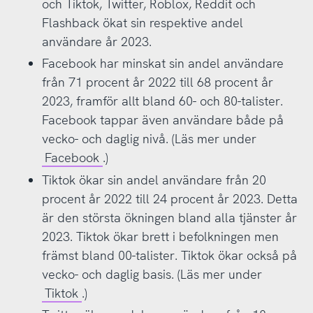
och Tiktok, Twitter, Roblox, Reddit och
ligger på att att skapa digitala anslagstavlor
Flashback ökat sin respektive andel
med bilder för att organisera sina egna idéer
användare år 2023.
eller för att inspireras av andras.
Facebook har minskat sin andel användare
Reddit
är ett socialt diskussionsforum där
från 71 procent år 2022 till 68 procent år
man kan skriva och diskutera inlägg, dela
2023, framför allt bland 60- och 80-talister.
bilder och länkar, samt rösta upp inlägg man
Facebook tappar även användare både på
tycker är bra så att de syns av fler.
vecko- och daglig nivå. (Läs mer under
Be Real
är en social medietjänst som handlar
Facebook
.)
om att ta och dela en ofiltrerad bild på vad
Tiktok ökar sin andel användare från 20
man gör vid en särskild tidpunkt, då man får
procent år 2022 till 24 procent år 2023. Detta
en notis från appen. Tidpunkten varierar från
är den största ökningen bland alla tjänster år
dag till dag. Den som inte delar en egen bild
2023. Tiktok ökar brett i befolkningen men
inom två minuter får inte heller se vad
främst bland 00-talister. Tiktok ökar också på
vännerna delar. Be Real började bli populär i
vecko- och daglig basis. (Läs mer under
Sverige under 2022.
Tiktok
.)
Mastodon
är en så kallad mikroblogg som