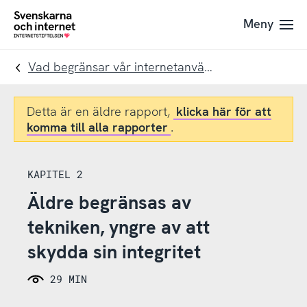
Till
Till
Meny
navigation
innehåll
To
startpage
Vad begränsar vår internetanvändning?
Detta är en äldre rapport,
klicka här för att
komma till alla rapporter
.
KAPITEL 2
Äldre begränsas av
tekniken, yngre av att
skydda sin integritet
29 MIN