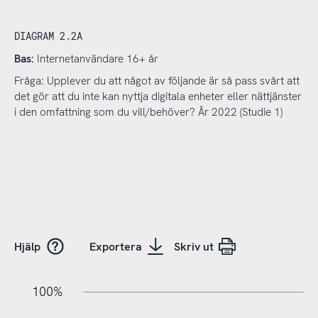
DIAGRAM 2.2A
Bas:
Internetanvändare 16+ år
Fråga: Upplever du att något av följande är så pass svårt att
det gör att du inte kan nyttja digitala enheter eller nättjänster
i den omfattning som du vill/behöver? År 2022 (Studie 1)
Hjälp
Exportera
Skriv ut
20%
10%
20%
10%
90%
70%
50%
30%
100%