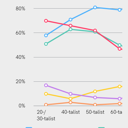
80%
60%
100%
40%
20%
0%
20-/
40-talist
50-talist
60-talis
20
30-talist
30