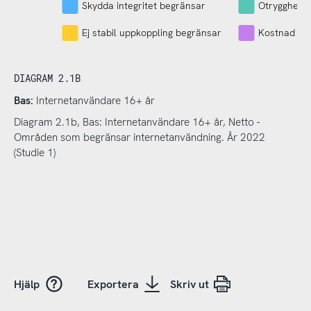
Skydda integritet begränsar
Otrygghet 
Ej stabil uppkoppling begränsar
Kostnad be
DIAGRAM 2.1B
Bas:
Internetanvändare 16+ år
Diagram 2.1b, Bas: Internetanvändare 16+ år, Netto -
Områden som begränsar internetanvändning. År 2022
(Studie 1)
Hjälp
Exportera
Skriv ut