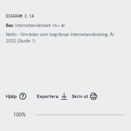
DIAGRAM 2.1A
Bas:
Internetanvändare 16+ år
Netto - Områden som begränsar internetanvändning. År
2022 (Studie 1)
Hjälp
Exportera
Skriv ut
20%
10%
20%
10%
20%
10%
20%
0%
100%