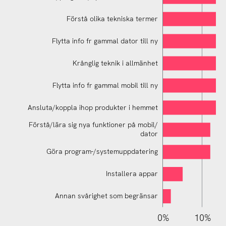
Förstå olika tekniska termer
Flytta info fr gammal dator till ny
Krånglig teknik i allmänhet
Förstå fel-/program-/systemmeddelanden
Flytta info fr gammal mobil till ny
Ansluta/koppla ihop produkter i hemmet
Förstå/lära sig nya funktioner på mobil/
dator
Göra program-/systemuppdatering
Installera appar
Annan svårighet som begränsar
110%
-10%
-20%
0%
10%