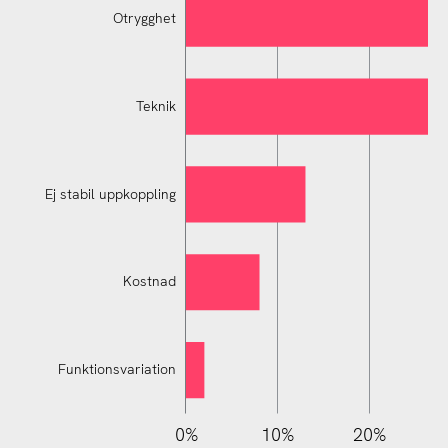
Otrygghet
Teknik
Ej stabil uppkoppling
Ej stabil uppkoppling
Kostnad
Funktionsvariation
110%
-10%
-20%
0%
10%
20%