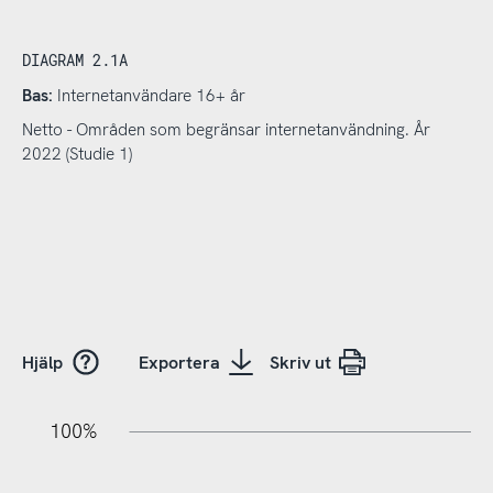
DIAGRAM 2.1A
Bas:
Internetanvändare 16+ år
Netto - Områden som begränsar internetanvändning. År
2022 (Studie 1)
Hjälp
Exportera
Skriv ut
20%
10%
20%
10%
20%
10%
20%
0%
100%