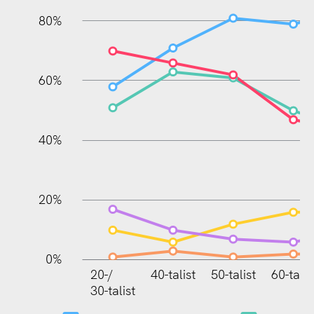
80%
60%
100%
40%
20%
0%
20-/
40-talist
50-talist
60-talis
20
30-talist
30