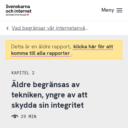
Till
Till
Meny
navigation
innehåll
To
startpage
Vad begränsar vår internetanvändning?
Detta är en äldre rapport,
klicka här för att
komma till alla rapporter
.
KAPITEL 2
Äldre begränsas av
tekniken, yngre av att
skydda sin integritet
29 MIN