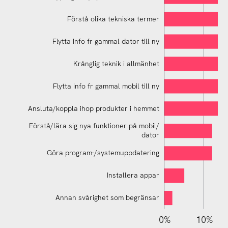
Förstå olika tekniska termer
Flytta info fr gammal dator till ny
Krånglig teknik i allmänhet
Förstå fel-/program-/systemmeddelanden
Flytta info fr gammal mobil till ny
Ansluta/koppla ihop produkter i hemmet
Förstå/lära sig nya funktioner på mobil/
dator
Göra program-/systemuppdatering
Installera appar
Annan svårighet som begränsar
110%
-20%
-10%
0%
10%