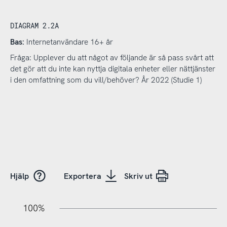
DIAGRAM 2.2A
Bas:
Internetanvändare 16+ år
Fråga: Upplever du att något av följande är så pass svårt att
det gör att du inte kan nyttja digitala enheter eller nättjänster
i den omfattning som du vill/behöver? År 2022 (Studie 1)
Hjälp
Exportera
Skriv ut
20%
10%
20%
10%
90%
70%
50%
30%
100%