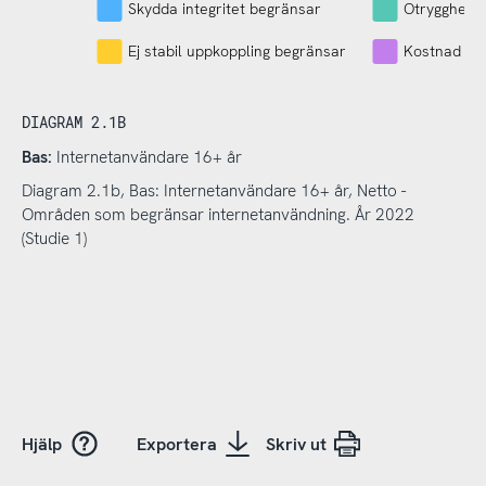
Skydda integritet begränsar
Otrygghet 
Ej stabil uppkoppling begränsar
Kostnad be
DIAGRAM 2.1B
Bas:
Internetanvändare 16+ år
Diagram 2.1b, Bas: Internetanvändare 16+ år, Netto -
Områden som begränsar internetanvändning. År 2022
(Studie 1)
Hjälp
Exportera
Skriv ut