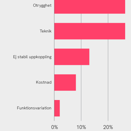
Otrygghet
Teknik
Ej stabil uppkoppling
Ej stabil uppkoppling
Kostnad
Funktionsvariation
110%
-10%
-20%
0%
10%
20%