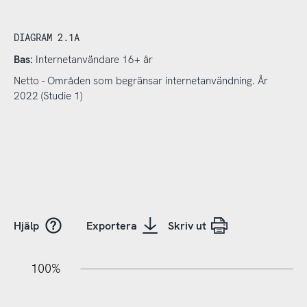
DIAGRAM 2.1A
Bas:
Internetanvändare 16+ år
Netto - Områden som begränsar internetanvändning. År
2022 (Studie 1)
Hjälp
Exportera
Skriv ut
20%
10%
20%
10%
20%
10%
20%
0%
100%