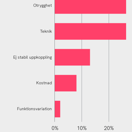
Otrygghet
Teknik
Ej stabil uppkoppling
Ej stabil uppkoppling
Kostnad
Funktionsvariation
110%
-10%
-20%
0%
10%
20%