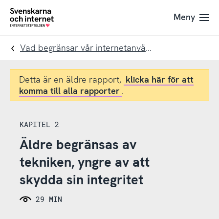
Till
Till
Meny
navigation
innehåll
To
startpage
Vad begränsar vår internetanvändning?
Detta är en äldre rapport,
klicka här för att
komma till alla rapporter
.
KAPITEL 2
Äldre begränsas av
tekniken, yngre av att
skydda sin integritet
29 MIN