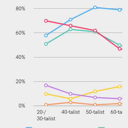
80%
60%
100%
40%
20%
0%
20-/
40-talist
50-talist
60-talis
20
30-talist
30