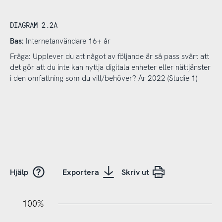
DIAGRAM 2.2A
Bas:
Internetanvändare 16+ år
Fråga: Upplever du att något av följande är så pass svårt att
det gör att du inte kan nyttja digitala enheter eller nättjänster
i den omfattning som du vill/behöver? År 2022 (Studie 1)
Hjälp
Exportera
Skriv ut
20%
10%
20%
10%
90%
70%
50%
30%
100%