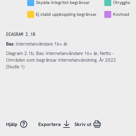
Skydda integritet begränsar
Otrygghet 
Ej stabil uppkoppling begränsar
Kostnad be
DIAGRAM 2.1B
Bas:
Internetanvändare 16+ år
Diagram 2.1b, Bas: Internetanvändare 16+ år, Netto -
Områden som begränsar internetanvändning. År 2022
(Studie 1)
Hjälp
Exportera
Skriv ut