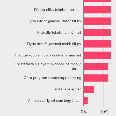
Förstå olika tekniska termer
Flytta info fr gammal dator till ny
Krånglig teknik i allmänhet
Förstå fel-/program-/systemmeddelanden
Flytta info fr gammal mobil till ny
Ansluta/koppla ihop produkter i hemmet
Förstå/lära sig nya funktioner på mobil/
dator
Göra program-/systemuppdatering
Installera appar
Annan svårighet som begränsar
110%
-20%
-10%
0%
10%