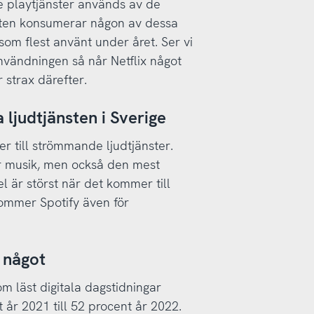
e playtjänster används av de
lften konsumerar någon av dessa
 som flest använt under året. Ser vi
nvändningen så når Netflix något
strax därefter.
a ljudtjänsten i Sverige
r till strömmande ljudtjänster.
ör musik, men också den mest
l är störst när det kommer till
ommer Spotify även för
 något
 läst digitala dagstidningar
 år 2021 till 52 procent år 2022.