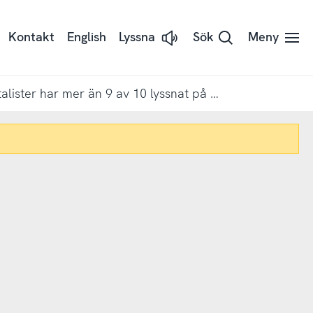
Kontakt
English
Lyssna
Sök
Meny
Lyssna
på
sidans
text
med
Bland 90-talister har mer än 9 av 10 lyssnat på musik i Spotify under det senaste året
Readspeaker