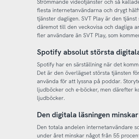
Strömmande videotjänster och så kallad
flesta internetanvändarna och drygt hä
tjänster dagligen. SVT Play är den tjänst
däremot till den veckovisa och dagliga a
fler användare än SVT Play, som kommer 
Spotify absolut största digital
Spotify har en särställning när det komme
Det är den överlägset största tjänsten f
använda för att lyssna på poddar. Storyte
ljudböcker och e-böcker, men därefter k
ljudböcker.
Den digitala läsningen minskar
Den totala andelen internetanvändare som
under året minskar något från 55 procent