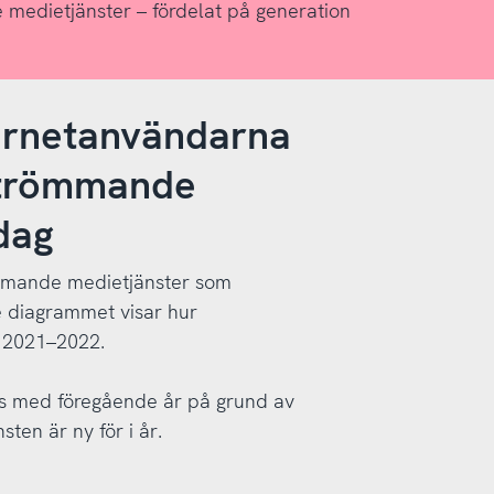
 medietjänster – fördelat på generation
ternetanvändarna
 strömmande
dag
römmande medietjänster som
 diagrammet visar hur
 2021–2022.
ras med föregående år på grund av
nsten är ny för i år.