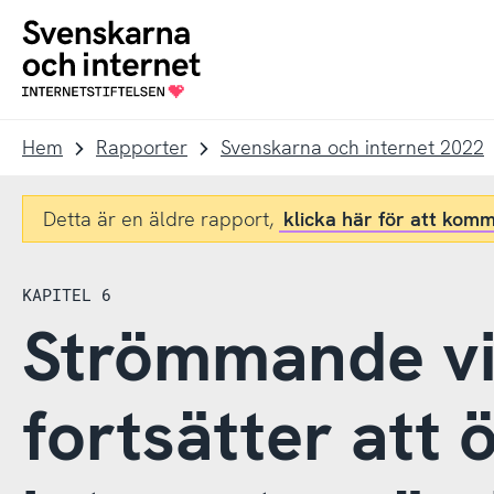
Till
Till
navigation
innehåll
To
startpage
Hem
Rapporter
Svenskarna och internet 2022
Detta är en äldre rapport,
klicka här för att komm
KAPITEL 6
Strömmande vi
fortsätter att 