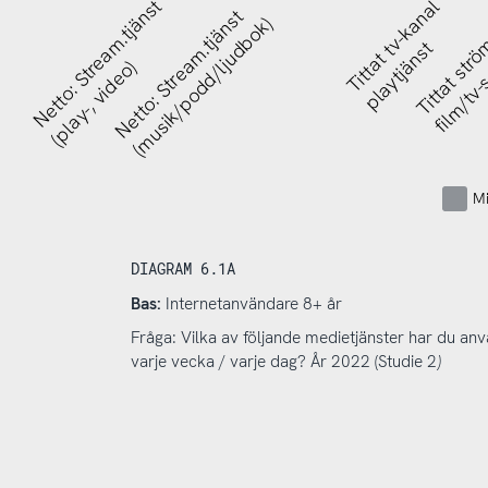
Netto: Stream.tjänst
Tittat tv-kanal
Tittat strö
Netto: Stream.tjänst
(musik/podd/ljudbok)
playtjänst
film/tv-
(play-, video)
Mi
DIAGRAM 6.1A
Bas:
Internetanvändare 8+ år
Fråga: Vilka av följande medietjänster har du a
varje vecka / varje dag? År 2022 (Studie 2
)