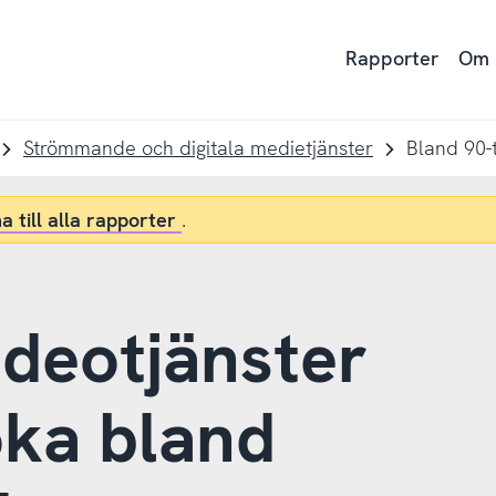
Rapporter
Om
Strömmande och digitala medietjänster
a till alla rapporter
.
deotjänster
öka bland