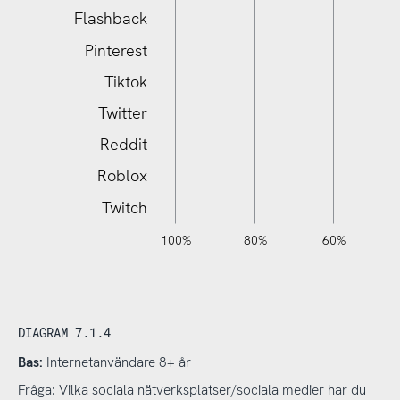
Sociala medier
Flashback
Pinterest
Tiktok
Twitter
Reddit
Roblox
Twitch
120%
140%
-40%
-20%
100%
80%
60%
L
DIAGRAM 7.1.4
Bas:
Internetanvändare 8+ år
Fråga: Vilka sociala nätverksplatser/sociala medier har du