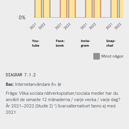
0%
2021
2022
2021
2022
2021
2022
2021
2022
You-
Face-
Insta-
Snap-
tube
book
gram
chat
Minst någon g
DIAGRAM 7.1.2
Bas:
Internetanvändare 8+ år
Fråga: Vilka sociala nätverksplatser/sociala medier har du
använt de senaste 12 månaderna / varje vecka / varje dag?
År 2021–2022 (Studie 2) *) Svarsalternativet fanns ej med
2021