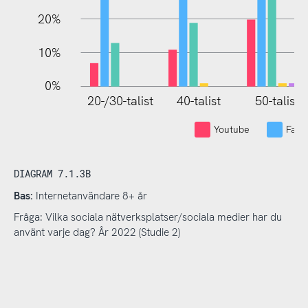
20%
10%
0%
20-/30-talist
40-talist
50-talist
Youtube
Face
DIAGRAM 7.1.3B
Bas:
Internetanvändare 8+ år
Fråga: Vilka sociala nätverksplatser/sociala medier har du
använt varje dag? År 2022 (Studie 2)