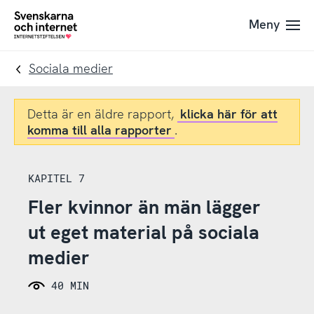
Till
Till
Meny
navigation
innehåll
To
startpage
Sociala medier
Detta är en äldre rapport,
klicka här för att
komma till alla rapporter
.
KAPITEL 7
Fler kvinnor än män lägger
ut eget material på sociala
medier
40 MIN