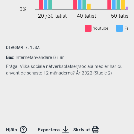
0%
20-/30-talist
40-talist
50-talist
Youtube
Face
DIAGRAM 7.1.3A
Bas:
Internetanvändare 8+ år
Fråga: Vilka sociala nätverksplatser/sociala medier har du
använt de senaste 12 månaderna? År 2022 (Studie 2)
Hjälp
Exportera
Skriv ut