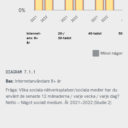
0%
2021
2022
2021
2022
2021
2022
202
Internet-
20-/
40-talist
50-tal
anv. 8+
30-talist
år
Minst någon g
DIAGRAM 7.1.1
Bas:
Internetanvändare 8+ år
Fråga: Vilka sociala nätverksplatser/sociala medier har du
använt de senaste 12 månaderna / varje vecka / varje dag?
Netto – Något socialt medium. År 2021–2022 (Studie 2)