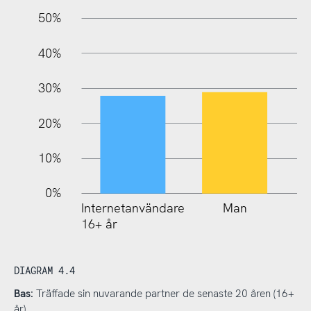
10%
50%
40%
30%
20%
10%
0%
Internetanvändare
Man
16+ år
DIAGRAM 4.4
Bas:
Träffade sin nuvarande partner de senaste 20 åren (16+
år)