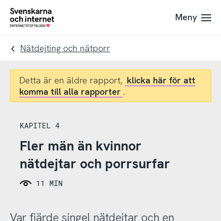
Till
Till
Meny
navigation
innehåll
To
startpage
Nätdejting och nätporr
Detta är en äldre rapport,
klicka här för att
komma till alla rapporter
.
KAPITEL 4
Fler män än kvinnor
nätdejtar och porrsurfar
11 MIN
Var fjärde singel nätdejtar och en