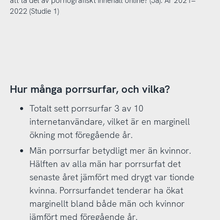
att ta del av pornografiskt innehåll online? (Ja). År 2021–
2022 (Studie 1)
Hur många porrsurfar, och vilka?
Totalt sett porrsurfar 3 av 10
internetanvändare, vilket är en marginell
ökning mot föregående år.
Män porrsurfar betydligt mer än kvinnor.
Hälften av alla män har porrsurfat det
senaste året jämfört med drygt var tionde
kvinna. Porrsurfandet tenderar ha ökat
marginellt bland både män och kvinnor
jämfört med föregående år.