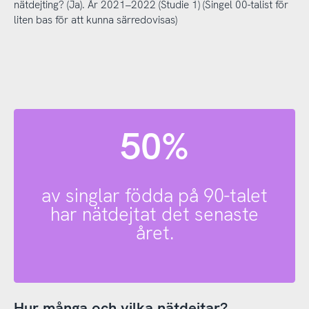
nätdejting? (Ja). År 2021–2022 (Studie 1) (Singel 00-talist för
liten bas för att kunna särredovisas)
50%
av singlar födda på 90-talet
har nätdejtat det senaste
året.
Hur många och vilka nätdejtar?