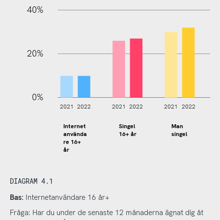
40%
20%
0%
2021
2022
2021
2022
2021
2022
2
Internet
Singel
Man
16+ år
singel
använda
re 16+
år
DIAGRAM 4.1
Bas:
Internetanvändare 16 år+
Fråga: Har du under de senaste 12 månaderna ägnat dig åt