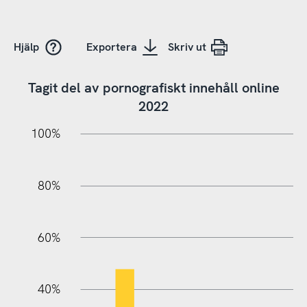
Hjälp
Exportera
Skriv ut
Tagit del av pornografiskt innehåll online
2022
20%
10%
20%
10%
90%
70%
50%
30%
100%
80%
60%
10%
40%