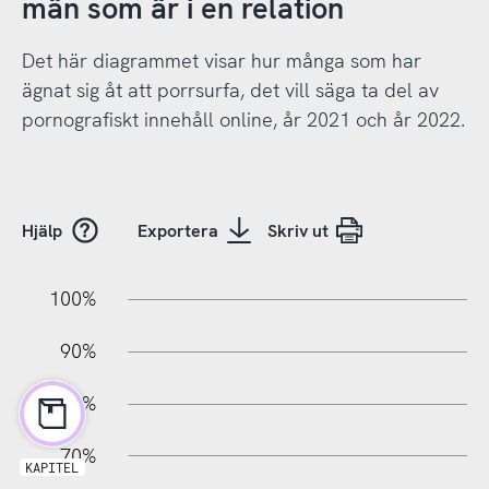
män som är i en relation
Det här diagrammet visar hur många som har
ägnat sig åt att porrsurfa, det vill säga ta del av
pornografiskt innehåll online, år 2021 och år 2022.
Hjälp
Exportera
Skriv ut
10%
20%
10%
100%
90%
80%
70%
KAPITEL