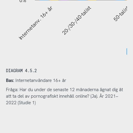
Internetanv. 16+ år
20-/30-/40-talist
50-talist
DIAGRAM 4.5.2
Bas:
Internetanvändare 16+ år
Fråga: Har du under de senaste 12 månaderna ägnat dig åt
att ta del av pornografiskt innehåll online? (Ja). År 2021–
2022 (Studie 1)