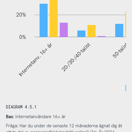
20%
0%
Internetanv. 16+ år
20-/30-/40-talist
50-talist
DIAGRAM 4.5.1
Bas:
Internetanvändare 16+ år
Fråga: Har du under de senaste 12 månaderna ägnat dig åt