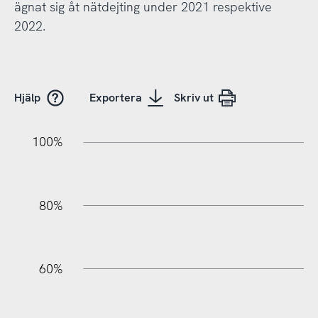
ägnat sig åt nätdejting under 2021 respektive
2022.
Hjälp
Exportera
Skriv ut
10%
20%
10%
20%
90%
70%
50%
30%
100%
80%
60%
100%