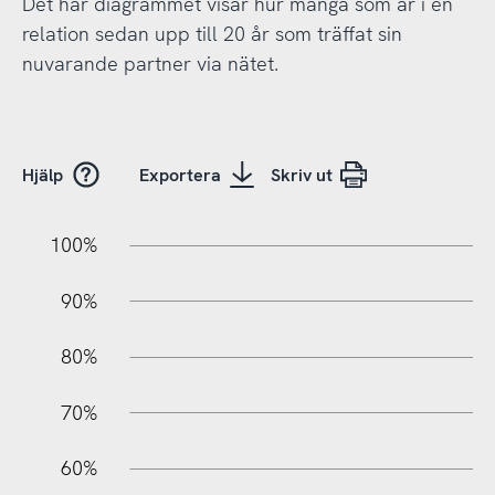
Det här diagrammet visar hur många som är i en
relation sedan upp till 20 år som träffat sin
nuvarande partner via nätet.
Hjälp
Exportera
Skriv ut
10%
20%
10%
100%
90%
80%
70%
60%