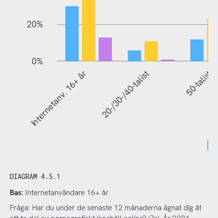
20%
0%
Internetanv. 16+ år
20-/30-/40-talist
50-talist
DIAGRAM 4.5.1
Bas:
Internetanvändare 16+ år
Fråga: Har du under de senaste 12 månaderna ägnat dig åt