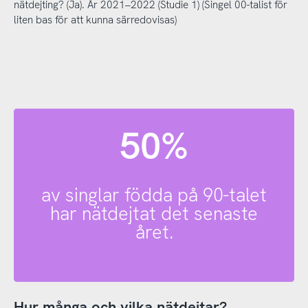
nätdejting? (Ja). År 2021–2022 (Studie 1) (Singel 00-talist för
liten bas för att kunna särredovisas)
50%
av singlar födda på 90-talet
har nätdejtat det senaste
året.
Hur många och vilka nätdejtar?