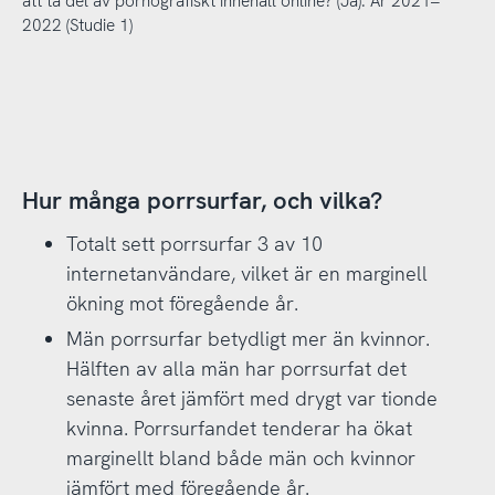
att ta del av pornografiskt innehåll online? (Ja). År 2021–
2022 (Studie 1)
Hur många porrsurfar, och vilka?
Totalt sett porrsurfar 3 av 10
internetanvändare, vilket är en marginell
ökning mot föregående år.
Män porrsurfar betydligt mer än kvinnor.
Hälften av alla män har porrsurfat det
senaste året jämfört med drygt var tionde
kvinna. Porrsurfandet tenderar ha ökat
marginellt bland både män och kvinnor
jämfört med föregående år.