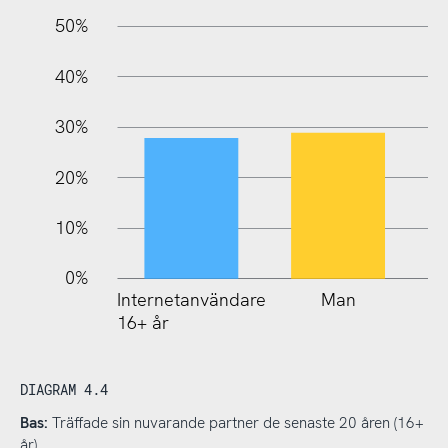
10%
50%
40%
30%
20%
10%
0%
Internetanvändare
Man
16+ år
DIAGRAM 4.4
Bas:
Träffade sin nuvarande partner de senaste 20 åren (16+
år)