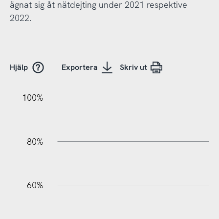
ägnat sig åt nätdejting under 2021 respektive
2022.
Hjälp
Exportera
Skriv ut
10%
20%
10%
20%
90%
70%
50%
30%
100%
80%
60%
100%