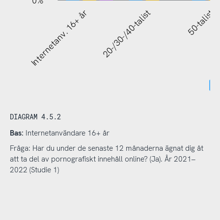
Internetanv. 16+ år
20-/30-/40-talist
50-talist
DIAGRAM 4.5.2
Bas:
Internetanvändare 16+ år
Fråga: Har du under de senaste 12 månaderna ägnat dig åt
att ta del av pornografiskt innehåll online? (Ja). År 2021–
2022 (Studie 1)