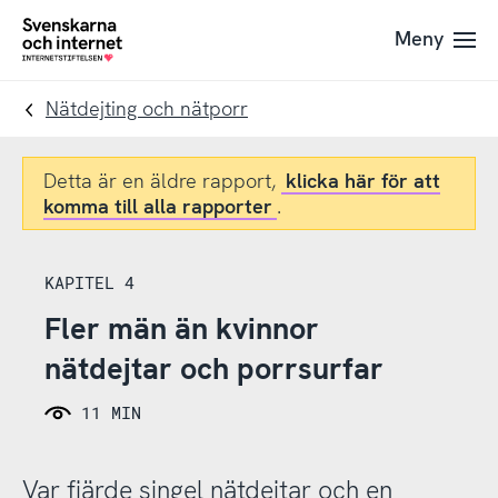
Till
Till
Meny
navigation
innehåll
To
startpage
Nätdejting och nätporr
Detta är en äldre rapport,
klicka här för att
komma till alla rapporter
.
KAPITEL 4
Fler män än kvinnor
nätdejtar och porrsurfar
11 MIN
Var fjärde singel nätdejtar och en