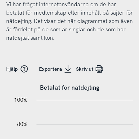
Vi har frågat internetanvändarna om de har
betalat för medlemskap eller innehåll på sajter för
nätdejting. Det visar det här diagrammet som även
är fördelat på de som är singlar och de som har
nätdejtat samt kön.
Hjälp
Exportera
Skriv ut
Betalat för nätdejting
20%
10%
20%
10%
90%
70%
50%
30%
100%
80%