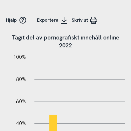
Hjälp
Exportera
Skriv ut
Tagit del av pornografiskt innehåll online
2022
10%
20%
10%
20%
90%
70%
50%
30%
100%
80%
60%
100%
40%