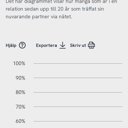
Det här diagrammet visar hur många som är i en
relation sedan upp till 20 år som träffat sin
nuvarande partner via nätet.
Hjälp
Exportera
Skriv ut
10%
20%
10%
100%
90%
80%
70%
60%