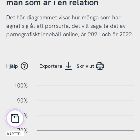
män som är i en relation
Det här diagrammet visar hur många som har
ägnat sig åt att porrsurfa, det vill säga ta del av
pornografiskt innehåll online, år 2021 och år 2022.
Hjälp
Exportera
Skriv ut
10%
10%
20%
100%
90%
80%
70%
KAPITEL