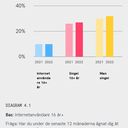
40%
20%
0%
2021
2022
2021
2022
2021
2022
2
Internet
Singel
Man
16+ år
singel
använda
re 16+
år
DIAGRAM 4.1
Bas:
Internetanvändare 16 år+
Fråga: Har du under de senaste 12 månaderna ägnat dig åt