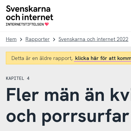
Till
Till
navigation
innehåll
To
startpage
Hem
Rapporter
Svenskarna och internet 2022
Detta är en äldre rapport,
klicka här för att komm
KAPITEL 4
Fler män än kv
och porrsurfar