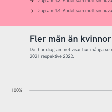
Diagram 4.3: Andel som mött sin nuva
Diagram 4.4: Andel som mött sin nuva
Fler män än kvinnor
Det här diagrammet visar hur många som 
2021 respektive 2022.
10%
20%
10%
20%
90%
70%
50%
30%
100%