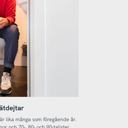
ätdejtar
et är lika många som föregående år.
or och 70-, 80- och 90-talister