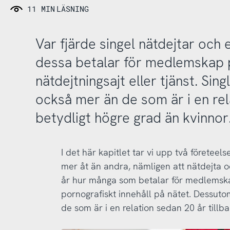
11 MIN
LÄSNING
Var fjärde singel nätdejtar och 
dessa betalar för medlemskap 
nätdejtningsajt eller tjänst. Sin
också mer än de som är i en rel
betydligt högre grad än kvinnor
I det här kapitlet tar vi upp två företeel
mer åt än andra, nämligen att nätdejta oc
år hur många som betalar för medlemskap
pornografiskt innehåll på nätet. Dessutom
de som är i en relation sedan 20 år tillb