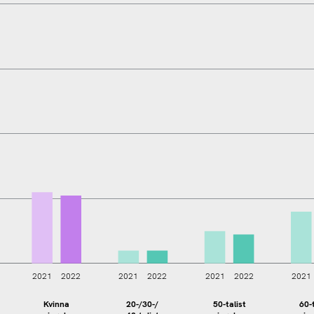
2021
2022
2021
2022
2021
2022
2021
90-talist
singel
Kvinna
20-/30-/
50-talist
60-t