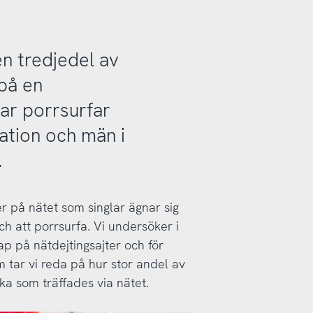
en tredjedel av
på en
glar porrsurfar
ation och män i
.
ser på nätet som singlar ägnar sig
h att porrsurfa. Vi undersöker i
 på nätdejtingsajter och för
 tar vi reda på hur stor andel av
aka som träffades via nätet.