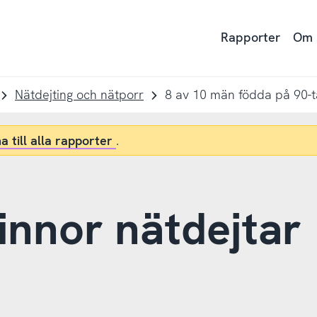
Rapporter
Om
Nätdejting och nätporr
8 av 10 män födda på 90-t
a till alla rapporter
.
innor nätdejtar