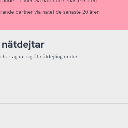
rande partner via nätet de senaste 5 åren
rande partner via nätet de senaste 20 åren
 nätdejtar
har ägnat sig åt nätdejting under