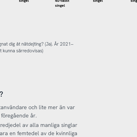
singel
40-talist
singel
sin
singel
at dig åt nätdejting? (Ja). År 2021–
 att kunna särredovisas)
?
etanvändare och lite mer än var
ed föregående år.
redjedel av alla manliga singlar
ara en femtedel av de kvinnliga