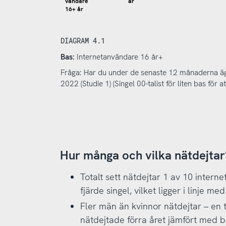
år
vändare
16+ år
DIAGRAM 4.1
Bas:
Internetanvändare 16 år+
Fråga: Har du under de senaste 12 månaderna ägn
2022 (Studie 1) (Singel 00-talist för liten bas för
Hur många och vilka nätdejtar
Totalt sett nätdejtar 1 av 10 intern
fjärde singel, vilket ligger i linje m
Fler män än kvinnor nätdejtar – en t
nätdejtade förra året jämfört med b