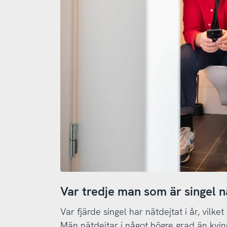
Var tredje man som är singel n
Var fjärde singel har nätdejtat i år, vilk
Män nätdejtar i något högre grad än kvinn