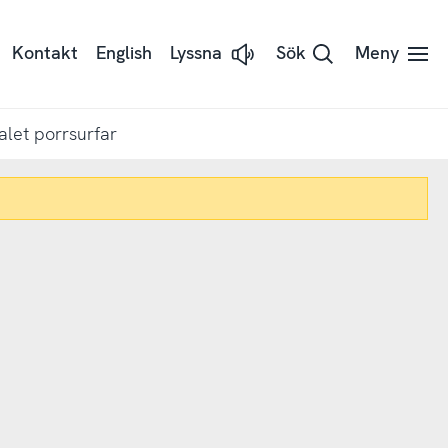
Kontakt
English
Lyssna
Sök
Meny
Lyssna
på
sidans
text
med
alet porrsurfar
Readspeaker