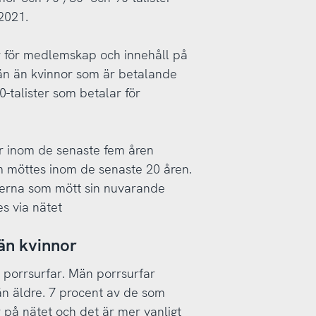
 2021.
r för medlemskap och innehåll på
 män än kvinnor som är betalande
-talister som betalar för
r inom de senaste fem åren
om möttes inom de senaste 20 åren.
sterna som mött sin nuvarande
s via nätet
än kvinnor
 porrsurfar. Män porrsurfar
än äldre. 7 procent av de som
 på nätet och det är mer vanligt