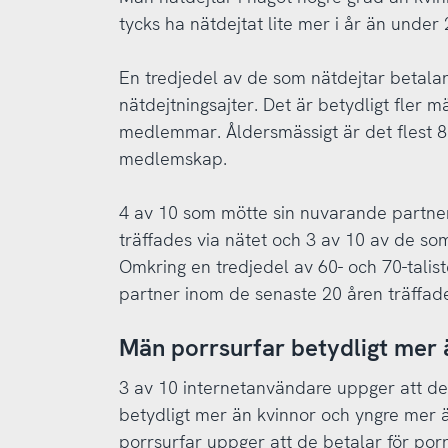
tycks ha nätdejtat lite mer i år än under
En tredjedel av de som nätdejtar betala
nätdejtningsajter. Det är betydligt fler
medlemmar. Åldersmässigt är det flest 80
medlemskap.
4 av 10 som mötte sin nuvarande partne
träffades via nätet och 3 av 10 av de s
Omkring en tredjedel av 60- och 70-tali
partner inom de senaste 20 åren träffade
Män porrsurfar betydligt mer 
3 av 10 internetanvändare uppger att de
betydligt mer än kvinnor och yngre mer 
porrsurfar uppger att de betalar för porr