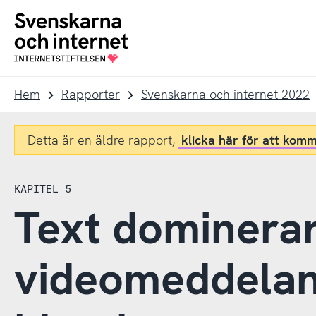
Till
Till
navigation
innehåll
To
startpage
Hem
Rapporter
Svenskarna och internet 2022
Detta är en äldre rapport,
klicka här för att komm
KAPITEL 5
Text dominera
videomeddelan