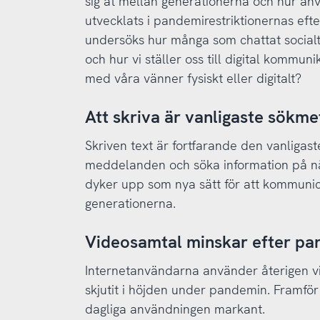
sig åt mellan generationerna och hur an
utvecklats i pandemirestriktionernas efte
undersöks hur många som chattat social
och hur vi ställer oss till digital kommuni
med våra vänner fysiskt eller digitalt?
Att skriva är vanligaste sökm
Skriven text är fortfarande den vanligast
meddelanden och söka information på nät
dyker upp som nya sätt för att kommunice
generationerna.
Videosamtal minskar efter p
Internetanvändarna använder återigen vi
skjutit i höjden under pandemin. Framför
dagliga användningen markant.