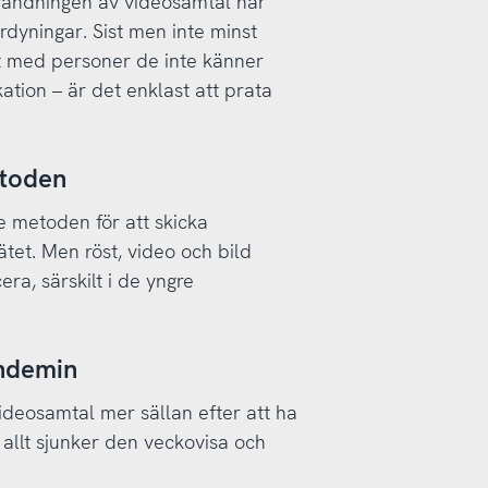
vändningen av videosamtal har
rdyningar. Sist men inte minst
t med personer de inte känner
kation – är det enklast att prata
etoden
e metoden för att skicka
et. Men röst, video och bild
ra, särskilt i de yngre
andemin
deosamtal mer sällan efter att ha
 allt sjunker den veckovisa och