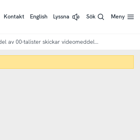
Kontakt
English
Lyssna
Sök
Meny
Lyssna
på
sidans
text
med
En fjärdedel av 00-talister skickar videomeddelanden till varandra varje vecka
Readspeaker