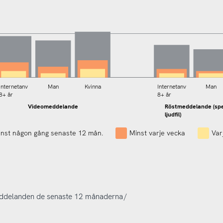
Internetanv
Man
Kvinna
Internetanv
Man
Röstmedde
8+ år
8+ år
lande
(spelas upp
Videomeddelande
Röstmeddelande (sp
som ljudfil)
ljudfil)
nst någon gång senaste 12 mån.
Minst varje vecka
Var
 meddelanden de senaste 12 månaderna /