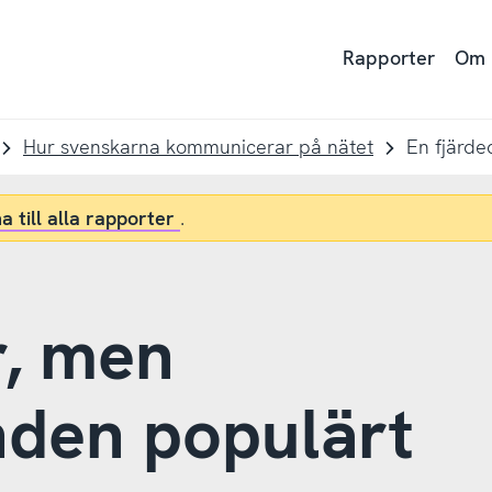
Rapporter
Om
Hur svenskarna kommunicerar på nätet
a till alla rapporter
.
r, men
den populärt