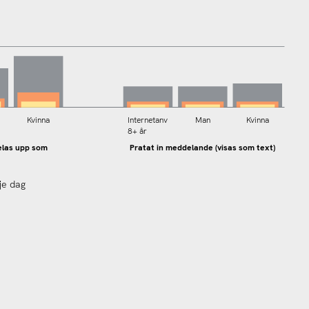
Kvinna
Internetanv
Man
Kvinna
8+ år
elas upp som
Pratat in meddelande (visas som text)
je dag