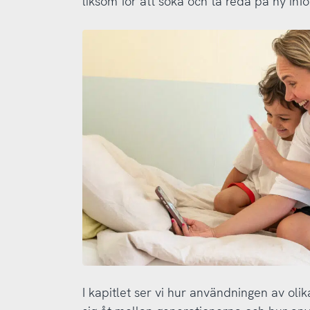
liksom för att söka och ta reda på ny inf
I kapitlet ser vi hur användningen av oli