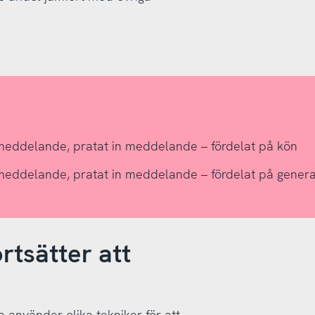
stmeddelande, pratat in meddelande – fördelat på kön
stmeddelande, pratat in meddelande – fördelat på genera
tsätter att
 använder olika tekniker för att