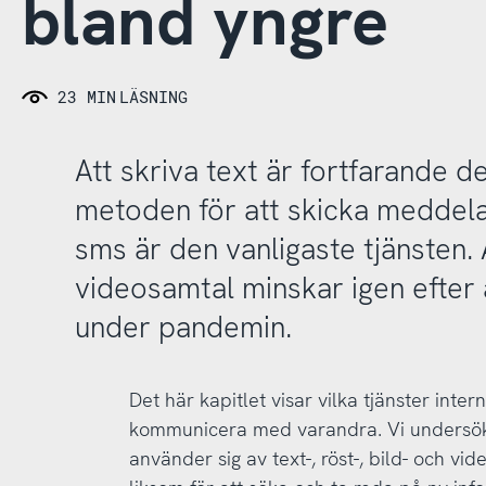
bland yngre
23 MIN
LÄSNING
Att skriva text är fortfarande d
metoden för att skicka meddel
sms är den vanligaste tjänsten
videosamtal minskar igen efter a
under pandemin.
Det här kapitlet visar vilka tjänster int
kommunicera med varandra. Vi undersök
använder sig av text-, röst-, bild- och vi