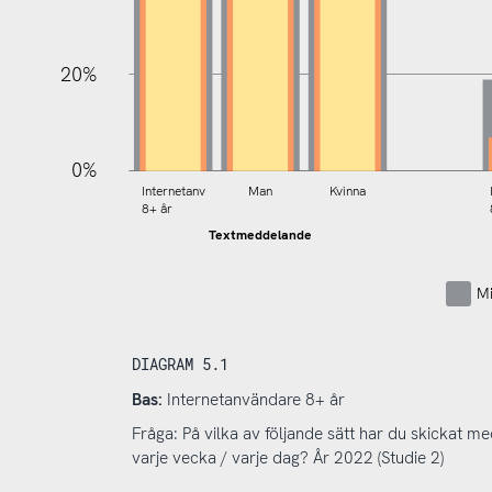
20%
0%
Internetanv
Man
Kvinna
8+ år
Textmeddelande
Mi
DIAGRAM 5.1
Bas:
Internetanvändare 8+ år
Fråga: På vilka av följande sätt har du skickat
varje vecka / varje dag? År 2022 (Studie 2)