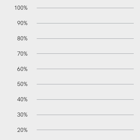
10%
20%
10%
100%
90%
80%
70%
60%
10%
50%
40%
30%
20%