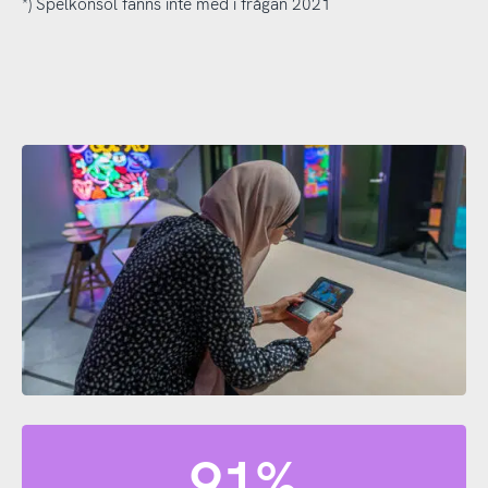
*) Spelkonsol fanns inte med i frågan 2021
91%