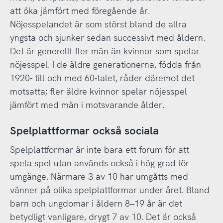
att öka jämfört med föregående år.
Nöjesspelandet är som störst bland de allra
yngsta och sjunker sedan successivt med åldern.
Det är generellt fler män än kvinnor som spelar
nöjesspel. I de äldre generationerna, födda från
1920- till och med 60-talet, råder däremot det
motsatta; fler äldre kvinnor spelar nöjesspel
jämfört med män i motsvarande ålder.
Spelplattformar också sociala
Spelplattformar är inte bara ett forum för att
spela spel utan används också i hög grad för
umgänge. Närmare 3 av 10 har umgåtts med
vänner på olika spelplattformar under året. Bland
barn och ungdomar i åldern 8–19 år är det
betydligt vanligare, drygt 7 av 10. Det är också