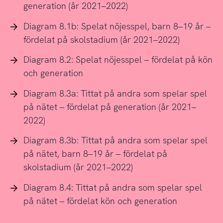
generation (år 2021–2022)
Diagram 8.1b: Spelat nöjesspel, barn 8–19 år –
fördelat på skolstadium (år 2021–2022)
Diagram 8.2: Spelat nöjesspel – fördelat på kön
och generation
Diagram 8.3a: Tittat på andra som spelar spel
på nätet – fördelat på generation (år 2021–
2022)
Diagram 8.3b: Tittat på andra som spelar spel
på nätet, barn 8–19 år – fördelat på
skolstadium (år 2021–2022)
Diagram 8.4: Tittat på andra som spelar spel
på nätet – fördelat kön och generation