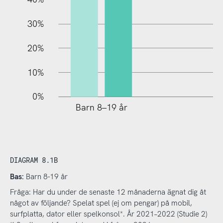
30%
20%
10%
0%
Barn 8–19 år
DIAGRAM 8.1B
Bas:
Barn 8-19 år
Fråga: Har du under de senaste 12 månaderna ägnat dig åt
något av följande? Spelat spel (ej om pengar) på mobil,
surfplatta, dator eller spelkonsol*. År 2021
–
2022 (Studie 2)