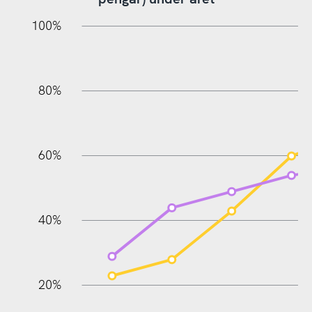
20%
10%
20%
10%
90%
70%
50%
30%
100%
80%
60%
10%
40%
20%