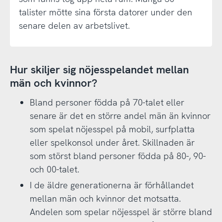
talister mötte sina första datorer under den
senare delen av arbetslivet.
Hur skiljer sig nöjesspelandet mellan
män och kvinnor?
Bland personer födda på 70-talet eller
senare är det en större andel män än kvinnor
som spelat nöjesspel på mobil, surfplatta
eller spelkonsol under året. Skillnaden är
som störst bland personer födda på 80-, 90-
och 00-talet.
I de äldre generationerna är förhållandet
mellan män och kvinnor det motsatta.
Andelen som spelar nöjesspel är större bland