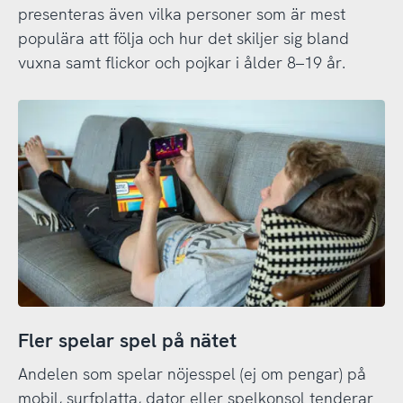
presenteras även vilka personer som är mest
populära att följa och hur det skiljer sig bland
vuxna samt flickor och pojkar i ålder 8–19 år.
Fler spelar spel på nätet
Andelen som spelar nöjesspel (ej om pengar) på
mobil, surfplatta, dator eller spelkonsol tenderar