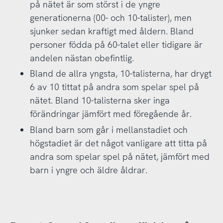
på nätet är som störst i de yngre
generationerna (00- och 10-talister), men
sjunker sedan kraftigt med åldern. Bland
personer födda på 60-talet eller tidigare är
andelen nästan obefintlig.
Bland de allra yngsta, 10-talisterna, har drygt
6 av 10 tittat på andra som spelar spel på
nätet. Bland 10-talisterna sker inga
förändringar jämfört med föregående år.
Bland barn som går i mellanstadiet och
högstadiet är det något vanligare att titta på
andra som spelar spel på nätet, jämfört med
barn i yngre och äldre åldrar.