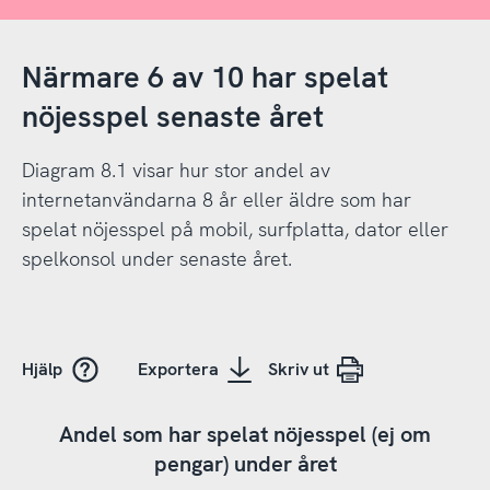
Närmare 6 av 10 har spelat
nöjesspel senaste året
Diagram 8.1 visar hur stor andel av
internetanvändarna 8 år eller äldre som har
spelat nöjesspel på mobil, surfplatta, dator eller
spelkonsol under senaste året.
Hjälp
Exportera
Skriv ut
Andel som har spelat nöjesspel (ej om
pengar) under året