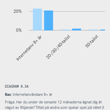
20%
0%
Internetanv 8+ år
20-/30-/40-talist
50-talist
DIAGRAM 8.3A
Bas:
Internetanvändare 8+ år
Fråga: Har du under de senaste 12 månaderna ägnat dig åt
något av följande? Tittat på andra som spelar spel på nätet (t