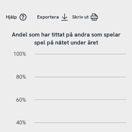
Hjälp
Exportera
Skriv ut
Andel som har tittat på andra som spelar
spel på nätet under året
20%
10%
20%
10%
90%
70%
50%
30%
100%
80%
60%
10%
40%