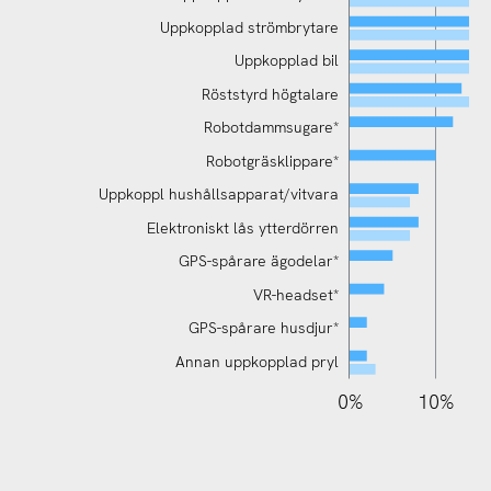
Uppkopplad strömbrytare
Uppkopplad bil
Röststyrd högtalare
Smart Watch/Smartklocka/Aktivitetsband
Robotdammsugare*
Robotgräsklippare*
Uppkoppl hushållsapparat/vitvara
Elektroniskt lås ytterdörren
GPS-spårare ägodelar*
VR-headset*
GPS-spårare husdjur*
Annan uppkopplad pryl
110%
-10%
-20%
0%
10%