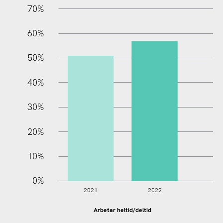
70%
60%
100%
50%
40%
30%
20%
10%
0%
2021
2022
Arbetar heltid/deltid