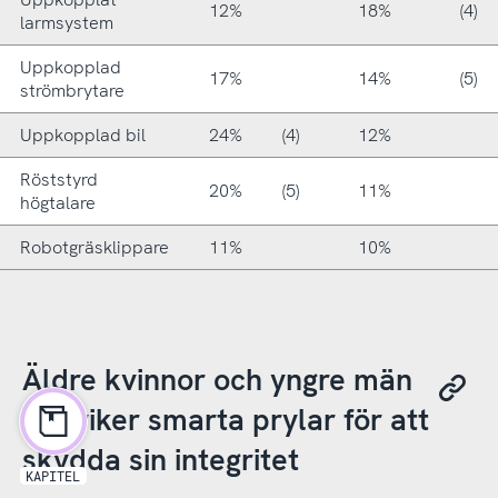
12%
18%
(4)
larmsystem
Uppkopplad
17%
14%
(5)
strömbrytare
Uppkopplad bil
24%
(4)
12%
Röststyrd
20%
(5)
11%
högtalare
Robotgräsklippare
11%
10%
Äldre kvinnor och yngre män
undviker smarta prylar för att
skydda sin integritet
KAPITEL