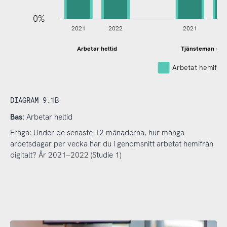
0%
2021
2022
2021
2
Arbetar heltid
Tjänsteman - he
Arbetat hemifrå
DIAGRAM 9.1B
Bas:
Arbetar heltid
Fråga: Under de senaste 12 månaderna, hur många
arbetsdagar per vecka har du i genomsnitt arbetat hemifrån
digitalt? År 2021–2022 (Studie 1)