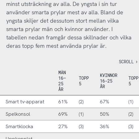
minst utsträckning av alla. De yngsta i sin tur
använder smarta prylar mest av alla. Bland de
yngsta skiljer det dessutom stort mellan vilka
smarta prylar män och kvinnor använder. I
tabellen nedan framgår dessa skillnader och vilka
deras topp fem mest använda prylar är.
MÄN
KVINNOR
16–
TOPP
TOPP
16-25
25
5
5
ÅR
ÅR
Smart tv-apparat
61%
(2)
67%
(1)
Spelkonsol
69%
(1)
50%
(2)
Smartklocka
27%
(3)
36%
(3)
Uppkopplat