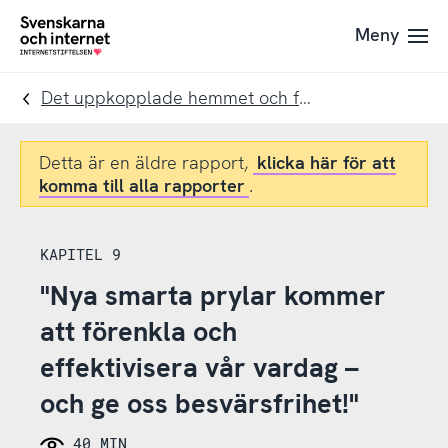
Till
Till
Meny
navigation
innehåll
To
startpage
Det uppkopplade hemmet och framtidens smarta prylar
Detta är en äldre rapport,
klicka här för att
komma till alla rapporter
.
KAPITEL 9
"Nya smarta prylar kommer
att förenkla och
effektivisera vår vardag –
och ge oss besvärsfrihet!"
40 MIN