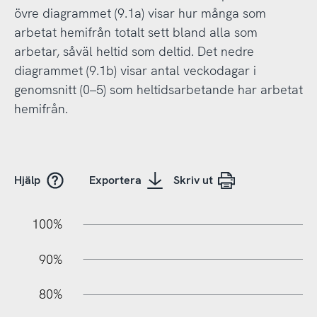
övre diagrammet (9.1a) visar hur många som
arbetat hemifrån totalt sett bland alla som
arbetar, såväl heltid som deltid. Det nedre
diagrammet (9.1b) visar antal veckodagar i
genomsnitt (0–5) som heltidsarbetande har arbetat
hemifrån.
Hjälp
Exportera
Skriv ut
10%
10%
20%
100%
90%
80%