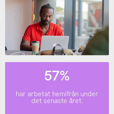
57%
har arbetat hemifrån under
det senaste året.