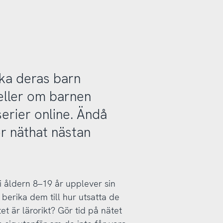
ilka deras barn
eller om barnen
serier online. Ändå
r näthat nästan
 i åldern 8–19 år upplever sin
n berika dem till hur utsatta de
t är lärorikt? Gör tid på nätet