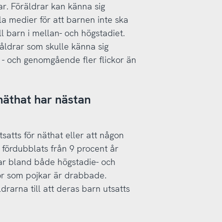
ar. Föräldrar kan känna sig
la medier för att barnen inte ska
ll barn i mellan- och högstadiet.
 åldrar som skulle känna sig
r - och genomgående fler flickor än
näthat har nästan
satts för näthat eller att någon
 fördubblats från 9 procent år
kar bland både högstadie- och
r som pojkar är drabbade.
drarna till att deras barn utsatts