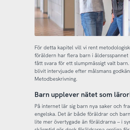
För detta kapitel vill vi rent metodologi
föräldern har flera barn i åldersspannet
fått svara för ett slumpmässigt valt barn.
blivit intervjuade efter målsmans godkän
Metodbeskrivning.
Barn upplever nätet som läror
På internet lär sig barn nya saker och fra
engelska. Det är både föräldrar och ba
lite mer övertygade än föräldrarna – i s
skärmtid gör dock föräldrarna oroliga för