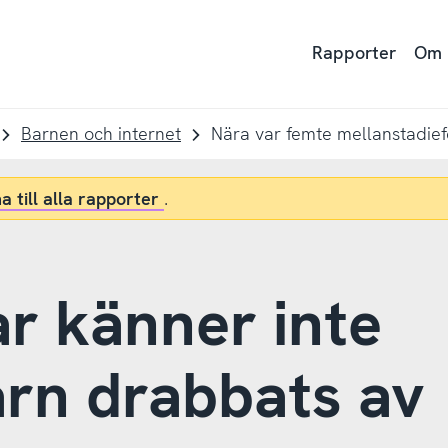
Rapporter
Om
Barnen och internet
a till alla rapporter
.
r känner inte
barn drabbats av