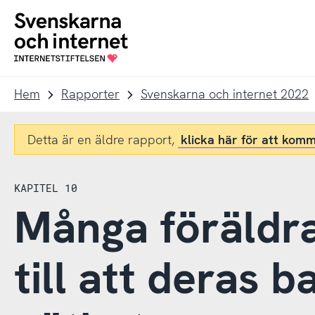
Till
Till
navigation
innehåll
To
startpage
Hem
Rapporter
Svenskarna och internet 2022
Detta är en äldre rapport,
klicka här för att komm
KAPITEL 10
Många föräldra
till att deras 