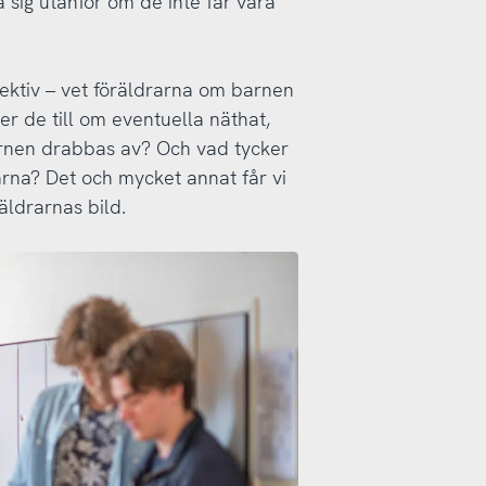
 sig utanför om de inte får vara
pektiv – vet föräldrarna om barnen
r de till om eventuella näthat,
rnen drabbas av? Och vad tycker
arna? Det och mycket annat får vi
äldrarnas bild.