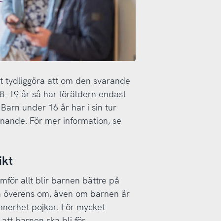
skt tydliggöra att om den svarande
 8–19 år så har föräldern endast
 Barn under 16 år har i sin tur
nande. För mer information, se
ikt
mför allt blir barnen bättre på
rn överens om, även om barnen är
ynnerhet pojkar. För mycket
 att barnen ska bli för