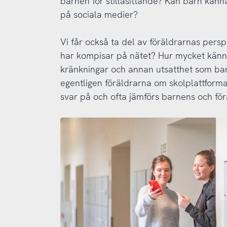
barnen för stillasittande? Kan barn känna
på sociala medier?
Vi får också ta del av föräldrarnas pers
har kompisar på nätet? Hur mycket känne
kränkningar och annan utsatthet som ba
egentligen föräldrarna om skolplattform
svar på och ofta jämförs barnens och för