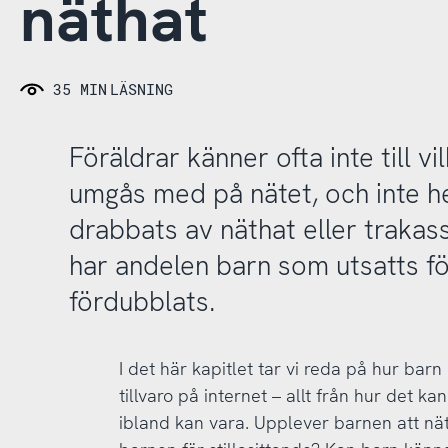
näthat
35 MIN
LÄSNING
Föräldrar känner ofta inte till v
umgås med på nätet, och inte h
drabbats av näthat eller trakas
har andelen barn som utsatts fö
fördubblats.
I det här kapitlet tar vi reda på hur barn
tillvaro på internet – allt från hur det ka
ibland kan vara. Upplever barnen att näte