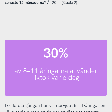
senaste 12 månaderna
? År 2021 (Studie 2)
30%
av 8–11-åringarna använder
Tiktok varje dag.
För första gången har vi intervjuat 8–11-åringar om