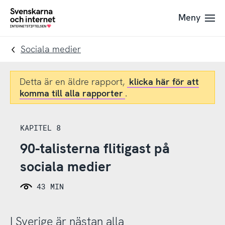
Till
Till
Meny
navigation
innehåll
To
startpage
Sociala medier
Detta är en äldre rapport,
klicka här för att
komma till alla rapporter
.
KAPITEL 8
90-talisterna flitigast på
sociala medier
43 MIN
I Sverige är nästan alla