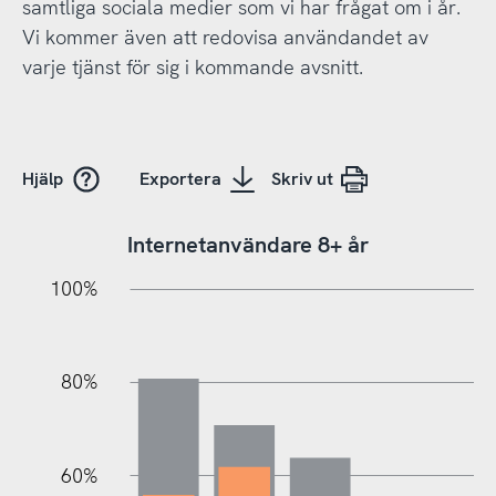
samtliga sociala medier som vi har frågat om i år.
Vi kommer även att redovisa användandet av
varje tjänst för sig i kommande avsnitt.
Hjälp
Exportera
Skriv ut
Internetanvändare 8+ år
10%
20%
10%
20%
90%
70%
50%
30%
100%
80%
60%