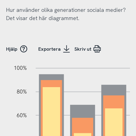
Hur använder olika generationer sociala medier?
Det visar det här diagrammet.
Hjälp
Exportera
Skriv ut
20%
10%
20%
10%
90%
70%
50%
30%
100%
80%
60%
10%