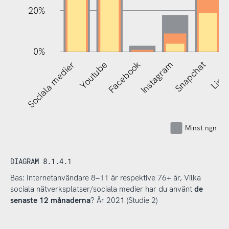
20%
0%
Sociala medier
Youtube
Facebook
Instagram
Snapchat
Linke
Minst ngn gå
DIAGRAM 8.1.4.1
Bas: Internetanvändare 8–11 år respektive 76+ år, Vilka
sociala nätverksplatser/sociala medier har du använt
de
senaste 12 månaderna
? År 2021 (Studie 2)