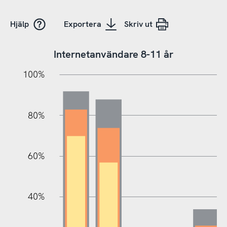
Hjälp
Exportera
Skriv ut
Internetanvändare 8-11 år
100%
20%
20%
10%
40%
10%
30%
50%
70%
80%
60%
100%
40%