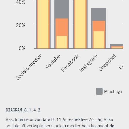
40%
20%
0%
Sociala medier
Youtube
Facebook
Instagram
Snapchat
Linke
Minst ngn gå
DIAGRAM 8.1.4.2
Bas: Internetanvändare 8–11 år respektive 76+ år, Vilka
sociala nätverksplatser/sociala medier har du använt
de