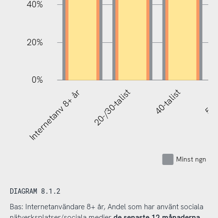
40%
20%
0%
Internetanv 8+ år
20-/30-talist
40-talist
50-t
Minst ngn gå
DIAGRAM 8.1.2
Bas: Internetanvändare 8+ år, Andel som har använt sociala
nätverksplatser/sociala medier
de senaste 12 månaderna
,