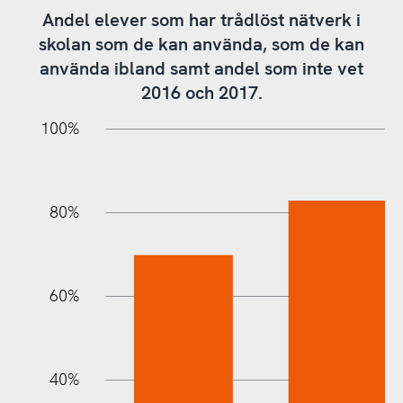
Andel elever som har trådlöst nätverk i
skolan som de kan använda, som de kan
använda ibland samt andel som inte vet
2016 och 2017.
10%
20%
10%
20%
90%
70%
50%
30%
100%
80%
60%
100%
40%