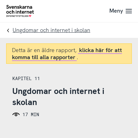
Till
Till
Meny
navigation
innehåll
To
startpage
Ungdomar och internet i skolan
Detta är en äldre rapport,
klicka här för att
komma till alla rapporter
.
KAPITEL 11
Ungdomar och internet i
skolan
17 MIN