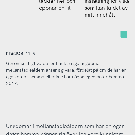
laddar ner och
inställning för vilka
öppnar en fil
som kan ta del av
mitt innehåll
Ej 
DIAGRAM 11.5
Genomsnittligt värde för hur kunniga ungdomar i
mellanstadieåldern anser sig vara, fördelat på om de har en
egen dator hemma eller inte har någon egen dator hemma
2017.
Ungdomar i mellanstadieåldern som har en egen
dator hemma känner sig över lag vara kunnigare