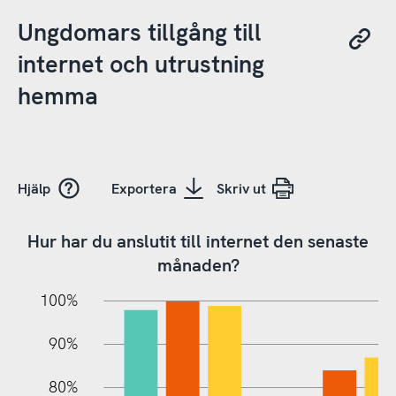
Ungdomars tillgång till
internet och utrustning
hemma
Hjälp
Exportera
Skriv ut
Hur har du anslutit till internet den senaste
månaden?
10%
10%
20%
100%
90%
80%