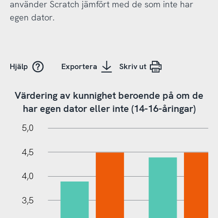
använder Scratch jämfört med de som inte har
egen dator.
Hjälp
Exportera
Skriv ut
Värdering av kunnighet beroende på om de
har egen dator eller inte (14-16-åringar)
5,5
0,5
0
5,0
4,5
4,0
3,5