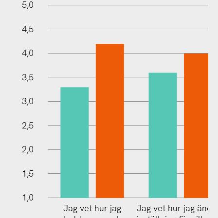
5,5
0,5
0
5,0
4,5
4,0
3,5
1,0
3,0
2,5
2,0
1,5
1,0
Jag vet hur jag
Jag vet hur jag ändr