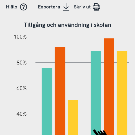
Hjälp
Exportera
Skriv ut
Tillgång och användning i skolan
10%
20%
10%
20%
90%
70%
50%
30%
100%
80%
60%
L
40%