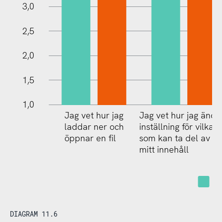
1,0
3,0
2,5
2,0
1,5
1,0
Jag vet hur jag
Jag vet hur jag ändr
laddar ner och
inställning för vilka
öppnar en fil
som kan ta del av
mitt innehåll
Ej 
DIAGRAM 11.6