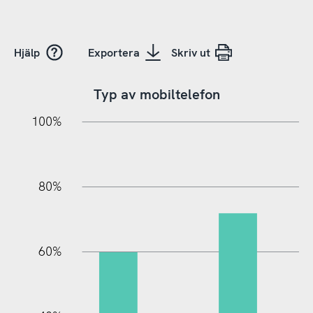
Hjälp
Exportera
Skriv ut
Typ av mobiltelefon
10%
20%
10%
20%
90%
70%
50%
30%
100%
80%
60%
100%