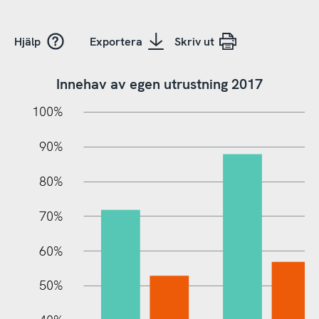
Hjälp
Exportera
Skriv ut
Innehav av egen utrustning 2017
10%
10%
20%
100%
90%
80%
70%
60%
100%
50%