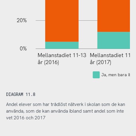
20%
0%
Mellanstadiet 11-13
Mellanstadiet 11-1
Högstad
år (2016)
år (2017)
(2017)
Ja, men bara ibla
DIAGRAM 11.8
Andel elever som har trådlöst nätverk i skolan som de kan
använda, som de kan använda ibland samt andel som inte
vet 2016 och 2017