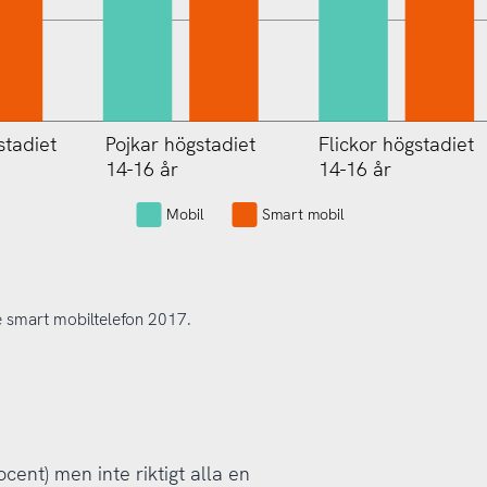
stadiet
Pojkar högstadiet
Flickor gymnasiet
Flickor högstadiet
14-16 år
17-19 år
14-16 år
Mobil
Smart mobil
 smart mobiltelefon 2017.
cent) men inte riktigt alla en