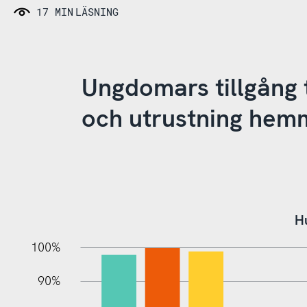
17 MIN
LÄSNING
Ungdomars tillgång t
och utrustning hem
Hu
10%
10%
20%
100%
90%