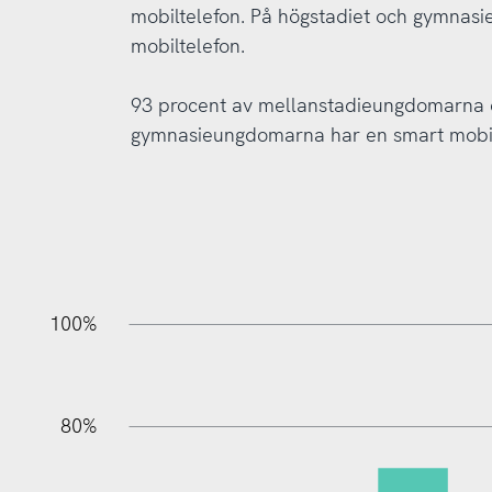
mobiltelefon. På högstadiet och gymnasie
mobiltelefon.
93 procent av mellanstadieungdomarna o
gymnasieungdomarna har en smart mobi
20%
10%
20%
10%
90%
70%
50%
30%
100%
80%