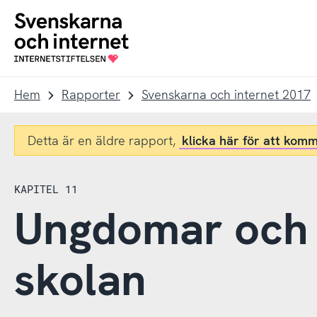
Till
Till
navigation
innehåll
To
startpage
Hem
Rapporter
Svenskarna och internet 2017
Detta är en äldre rapport,
klicka här för att komm
KAPITEL 11
Ungdomar och i
skolan