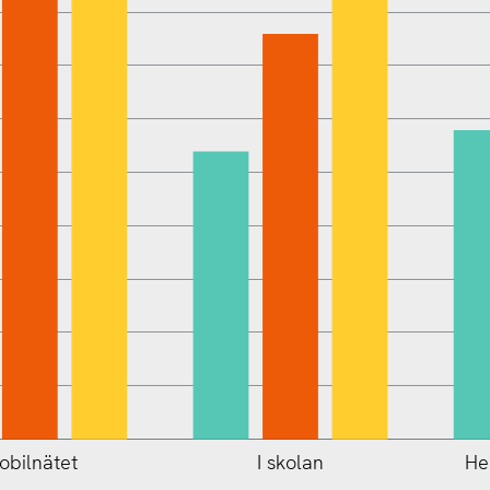
obilnätet
I skolan
He
L