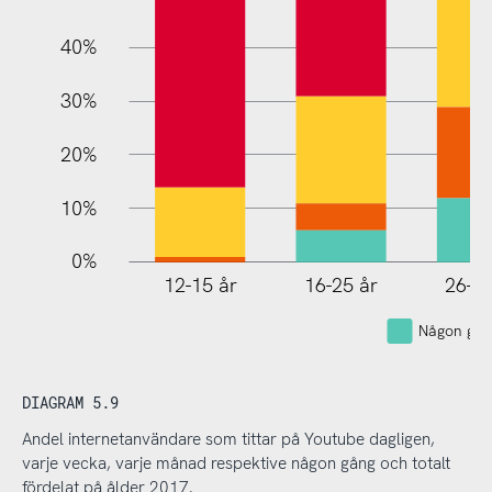
40%
30%
20%
10%
0%
12-15 år
16-25 år
26-35
Någon gån
DIAGRAM 5.9
Andel internetanvändare som tittar på Youtube dagligen,
varje vecka, varje månad respektive någon gång och totalt
fördelat på ålder 2017.