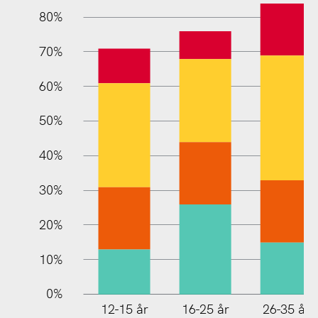
80%
70%
60%
10%
50%
40%
30%
20%
10%
0%
12-15 år
16-25 år
26-35 år