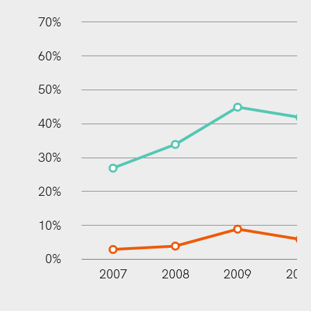
70%
60%
10%
50%
40%
30%
20%
10%
0%
2007
2008
2009
201