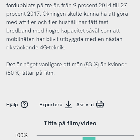
fördubblats på tre år, från 9 procent 2014 till 27
procent 2017. Ökningen skulle kunna ha att göra
med att fler och fler hushåll har fått fast
bredband med högre kapacitet såväl som att
mobilnäten har blivit utbyggda med en nästan
rikstäckande 4G-teknik.
Det är något vanligare att män (83 %) än kvinnor
(80 %) tittar på film.
Hjälp
Exportera
Skriv ut
Titta på film/video
10%
20%
10%
100%