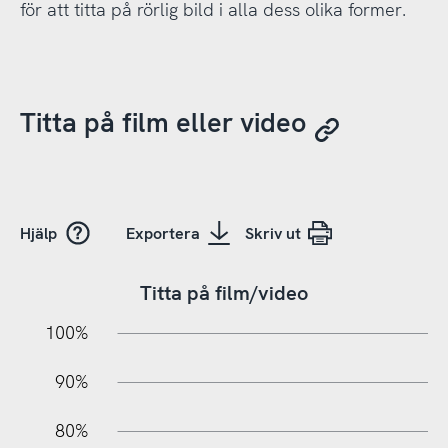
för att titta på rörlig bild i alla dess olika former.
Titta på film eller video
Hjälp
Exportera
Skriv ut
Titta på film/video
10%
20%
10%
100%
90%
80%