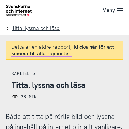
Till
Till
Meny
navigation
innehåll
To
startpage
Titta, lyssna och läsa
Detta är en äldre rapport,
klicka här för att
komma till alla rapporter
.
KAPITEL 5
Titta, lyssna och läsa
23 MIN
Både att titta på rörlig bild och lyssna
på innehåll på internet blir allt vanligare.