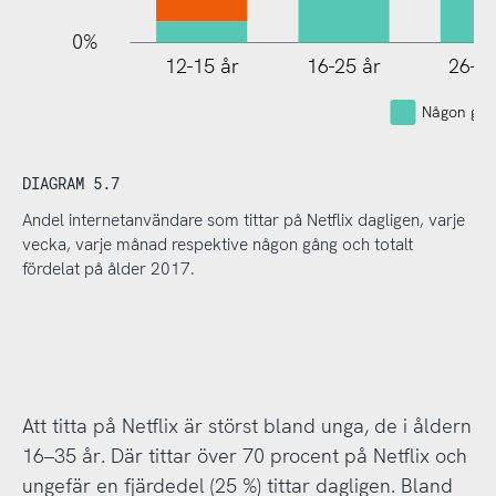
0%
12-15 år
16-25 år
26-35
Någon gån
DIAGRAM 5.7
Andel internetanvändare som tittar på Netflix dagligen, varje
vecka, varje månad respektive någon gång och totalt
fördelat på ålder 2017.
Att titta på Netflix är störst bland unga, de i åldern
16–35 år. Där tittar över 70 procent på Netflix och
ungefär en fjärdedel (25 %) tittar dagligen. Bland