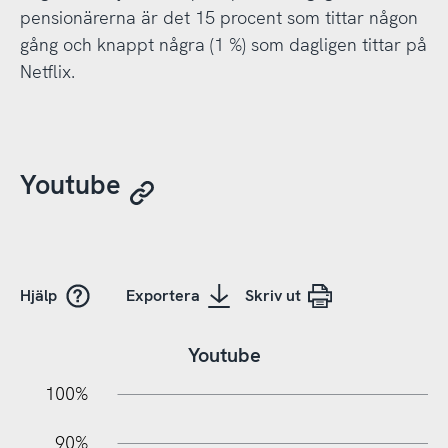
pensionärerna är det 15 procent som tittar någon
gång och knappt några (1 %) som dagligen tittar på
Netflix.
Youtube
Hjälp
Exportera
Skriv ut
Youtube
10%
20%
10%
100%
90%