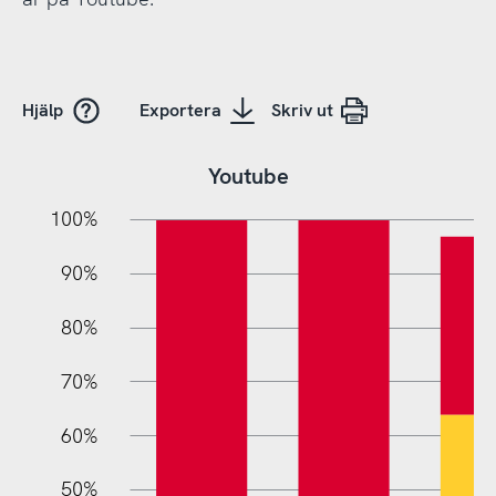
Hjälp
Exportera
Skriv ut
Youtube
10%
20%
10%
100%
90%
80%
70%
60%
10%
50%