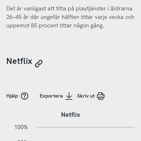
Det är vanligast att titta på playtjänster i åldrarna
26–45 år där ungefär hälften tittar varje vecka och
uppemot 85 procent tittar någon gång.
Netflix
Hjälp
Exportera
Skriv ut
Netflix
10%
20%
10%
100%