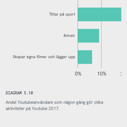
Tittar på sport
Annat:
Skapar egna filmer och lägger upp
110%
-20%
-10%
0%
10%
20
DIAGRAM 5.10
Andel Youtubeanvändare som någon gång gör olika
aktiviteter på Youtube 2017.