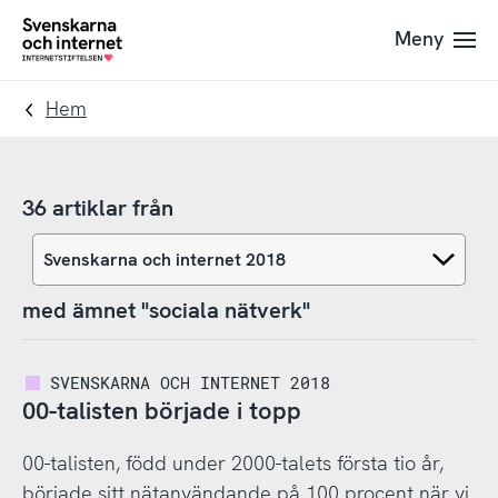
Till
Till
Meny
navigation
innehåll
To
startpage
Hem
36 artiklar från
med ämnet "sociala nätverk"
SVENSKARNA OCH INTERNET 2018
00-talisten började i topp
00-talisten, född under 2000-talets första tio år,
började sitt nätanvändande på 100 procent när vi