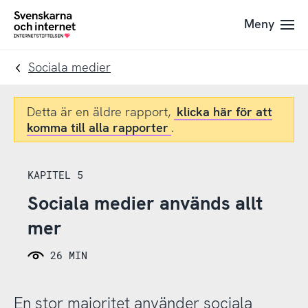
Till
Till
Meny
navigation
innehåll
To
startpage
Sociala medier
Detta är en äldre rapport,
klicka här för att
komma till alla rapporter
.
KAPITEL 5
Sociala medier används allt
mer
26 MIN
En stor majoritet använder sociala