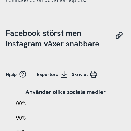
hamnade på en delad femteplats.
Facebook störst men
Instagram växer snabbare
Hjälp
Exportera
Skriv ut
Använder olika sociala medier
10%
20%
10%
100%
90%