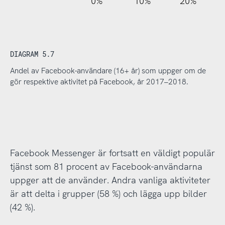
110%
-20%
-10%
0%
10%
20%
DIAGRAM 5.7
Andel av Facebook-användare (16+ år) som uppger om de
gör respektive aktivitet på Facebook, år 2017–2018.
Facebook Messenger är fortsatt en väldigt populär
tjänst som 81 procent av Facebook-användarna
uppger att de använder. Andra vanliga aktiviteter
är att delta i grupper (58 %) och lägga upp bilder
(42 %).