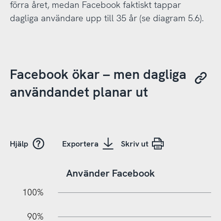
förra året, medan Facebook faktiskt tappar
dagliga användare upp till 35 år (se diagram 5.6).
Facebook ökar – men dagliga
användandet planar ut
Hjälp
Exportera
Skriv ut
Använder Facebook
10%
20%
10%
100%
90%