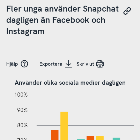
Fler unga använder Snapchat
dagligen än Facebook och
Instagram
Hjälp
Exportera
Skriv ut
Använder olika sociala medier dagligen
10%
20%
10%
100%
90%
80%