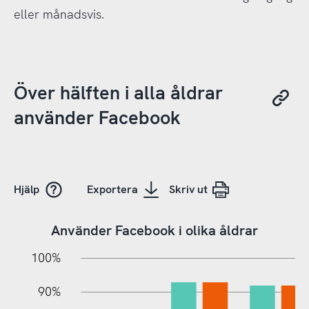
eller månadsvis.
Över hälften i alla åldrar
använder Facebook
Hjälp
Exportera
Skriv ut
Använder Facebook i olika åldrar
10%
20%
10%
100%
90%