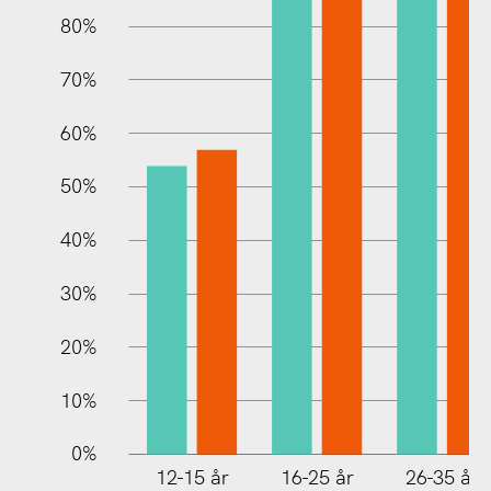
80%
70%
60%
10%
50%
40%
30%
20%
10%
0%
12-15 år
16-25 år
26-35 år