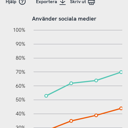
Hjälp
Exportera
Skriv ut
Använder sociala medier
10%
10%
20%
100%
90%
80%
70%
60%
100%
50%
40%
30%