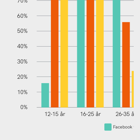
70%
60%
10%
50%
40%
30%
20%
10%
0%
12-15 år
16-25 år
26-35 år
Facebook var