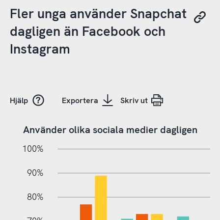
Fler unga använder Snapchat
dagligen än Facebook och
Instagram
Hjälp
Exportera
Skriv ut
Använder olika sociala medier dagligen
10%
20%
10%
100%
90%
80%