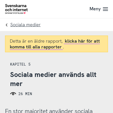
Till
Till
Meny
navigation
innehåll
To
startpage
Sociala medier
Detta är en äldre rapport,
klicka här för att
komma till alla rapporter
.
KAPITEL 5
Sociala medier används allt
mer
26 MIN
En stor majoritet använder sociala