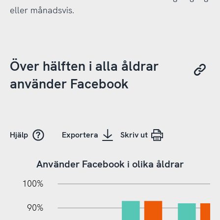
eller månadsvis.
Över hälften i alla åldrar
använder Facebook
Hjälp
Exportera
Skriv ut
Använder Facebook i olika åldrar
10%
20%
10%
100%
90%