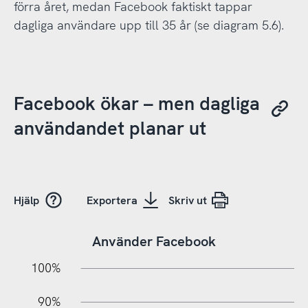
förra året, medan Facebook faktiskt tappar
dagliga användare upp till 35 år (se diagram 5.6).
Facebook ökar – men dagliga
användandet planar ut
Hjälp
Exportera
Skriv ut
Använder Facebook
10%
20%
10%
100%
90%