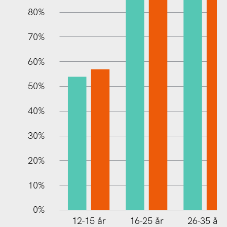
80%
70%
60%
10%
50%
40%
30%
20%
10%
0%
12-15 år
16-25 år
26-35 år