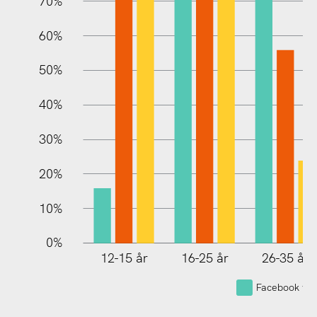
70%
60%
10%
50%
40%
30%
20%
10%
0%
12-15 år
16-25 år
26-35 år
Facebook var