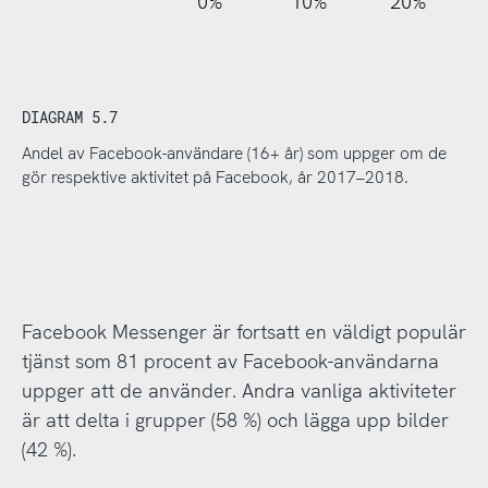
110%
-20%
-10%
0%
10%
20%
DIAGRAM 5.7
Andel av Facebook-användare (16+ år) som uppger om de
gör respektive aktivitet på Facebook, år 2017–2018.
Facebook Messenger är fortsatt en väldigt populär
tjänst som 81 procent av Facebook-användarna
uppger att de använder. Andra vanliga aktiviteter
är att delta i grupper (58 %) och lägga upp bilder
(42 %).