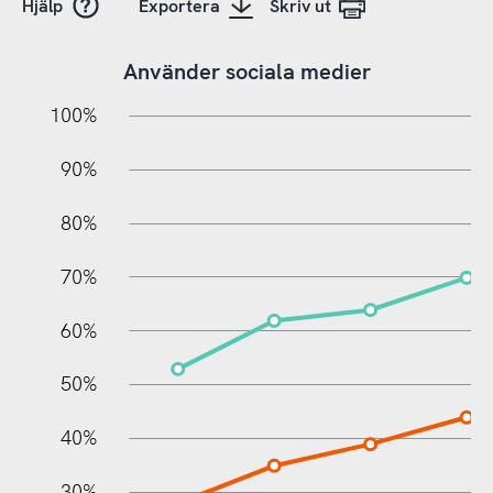
Hjälp
Exportera
Skriv ut
Använder sociala medier
10%
10%
20%
100%
90%
80%
70%
60%
100%
50%
40%
30%