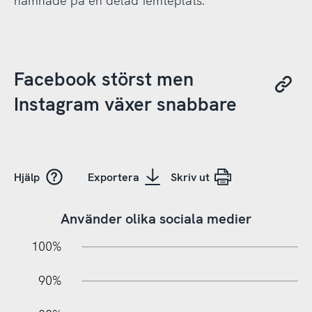
hamnade på en delad femteplats.
Facebook störst men
Instagram växer snabbare
Hjälp
Exportera
Skriv ut
Använder olika sociala medier
10%
20%
10%
100%
90%