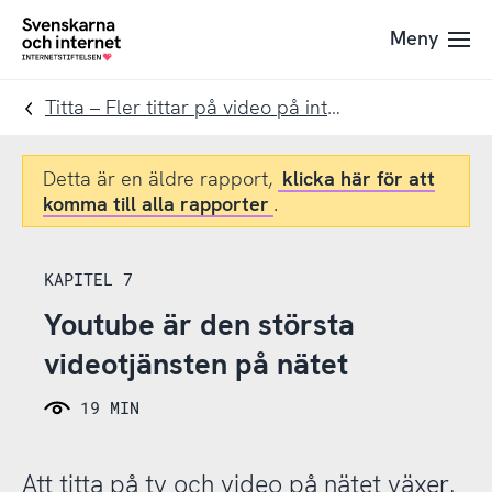
Till
Till
Meny
navigation
innehåll
To
startpage
Titta – Fler tittar på video på internet
Detta är en äldre rapport,
klicka här för att
komma till alla rapporter
.
KAPITEL 7
Youtube är den största
videotjänsten på nätet
19 MIN
Att titta på tv och video på nätet växer.