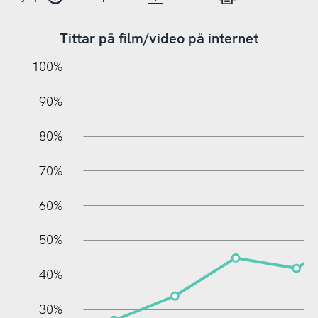
Tittar på film/video på internet
10%
10%
20%
100%
90%
80%
70%
60%
100%
50%
40%
30%