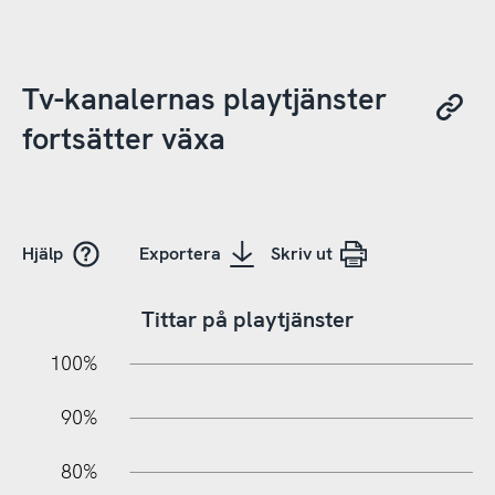
Tv-kanalernas playtjänster
fortsätter växa
Hjälp
Exportera
Skriv ut
Tittar på playtjänster
10%
10%
20%
100%
90%
80%