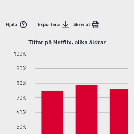
Hjälp
Exportera
Skriv ut
Tittar på Netflix, olika åldrar
10%
20%
10%
100%
90%
80%
70%
60%
10%
50%