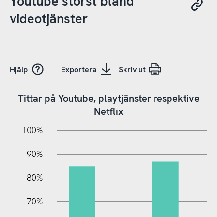
Youtube störst bland
videotjänster
Hjälp
Exportera
Skriv ut
Tittar på Youtube, playtjänster respektive
Netflix
10%
20%
10%
100%
90%
80%
70%