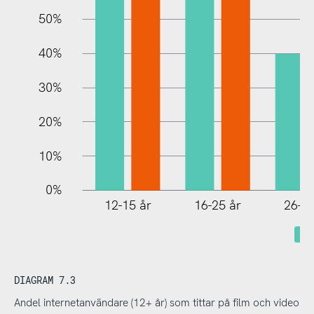
10%
50%
40%
30%
20%
10%
0%
12-15 år
16-25 år
26-35
DIAGRAM 7.3
Andel internetanvändare (12+ år) som tittar på film och video