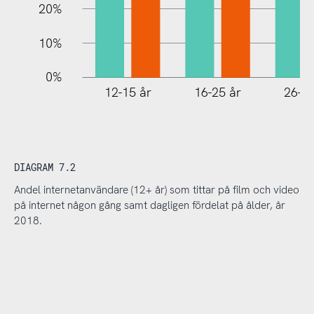
20%
10%
0%
12-15 år
16-25 år
26-35
DIAGRAM 7.2
Andel internetanvändare (12+ år) som tittar på film och video
på internet någon gång samt dagligen fördelat på ålder, år
2018.