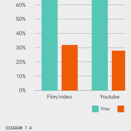
60%
10%
50%
40%
30%
20%
10%
0%
Film/video
Youtube
Tittar
Tit
DIAGRAM 7.4