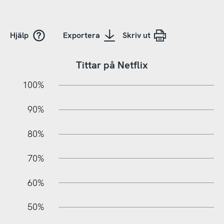
Hjälp
Exportera
Skriv ut
Tittar på Netflix
10%
10%
20%
100%
90%
80%
70%
60%
100%
50%