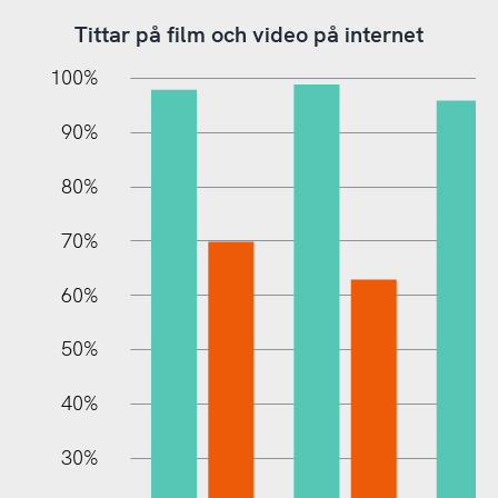
Tittar på film och video på internet
10%
20%
10%
100%
90%
80%
70%
60%
10%
50%
40%
30%