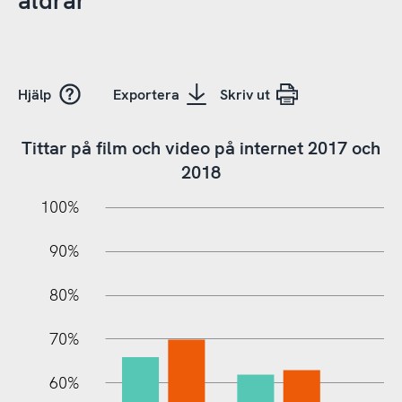
åldrar
Hjälp
Exportera
Skriv ut
Tittar på film och video på internet 2017 och
2018
10%
20%
10%
100%
90%
80%
70%
60%