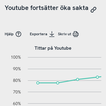
Youtube fortsätter öka sakta
Hjälp
Exportera
Skriv ut
Tittar på Youtube
10%
10%
20%
100%
90%
80%
70%
60%