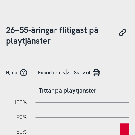
26–55-åringar flitigast på
playtjänster
Hjälp
Exportera
Skriv ut
Tittar på playtjänster
10%
10%
20%
100%
90%
80%