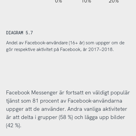
110%
-20%
-10%
0%
10%
20%
DIAGRAM 5.7
Andel av Facebook-användare (16+ år) som uppger om de
gör respektive aktivitet på Facebook, år 2017–2018.
Facebook Messenger är fortsatt en väldigt populär
tjänst som 81 procent av Facebook-användarna
uppger att de använder. Andra vanliga aktiviteter
är att delta i grupper (58 %) och lägga upp bilder
(42 %).