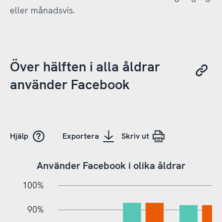
eller månadsvis.
Över hälften i alla åldrar
använder Facebook
Hjälp
Exportera
Skriv ut
Använder Facebook i olika åldrar
10%
20%
10%
100%
90%