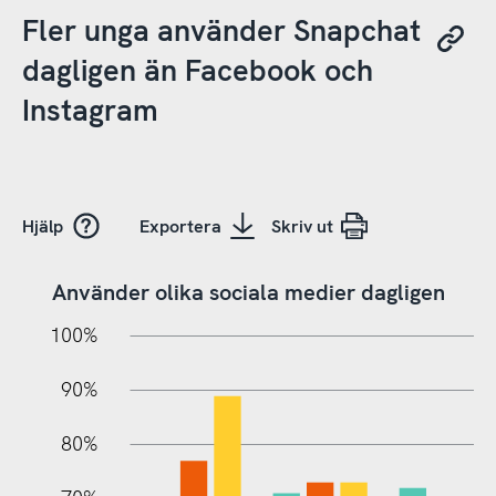
Fler unga använder Snapchat
dagligen än Facebook och
Instagram
Hjälp
Exportera
Skriv ut
Använder olika sociala medier dagligen
10%
20%
10%
100%
90%
80%