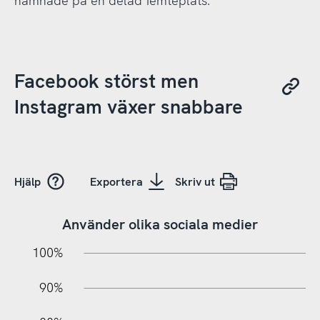
hamnade på en delad femteplats.
Facebook störst men
Instagram växer snabbare
Hjälp
Exportera
Skriv ut
Använder olika sociala medier
10%
20%
10%
100%
90%