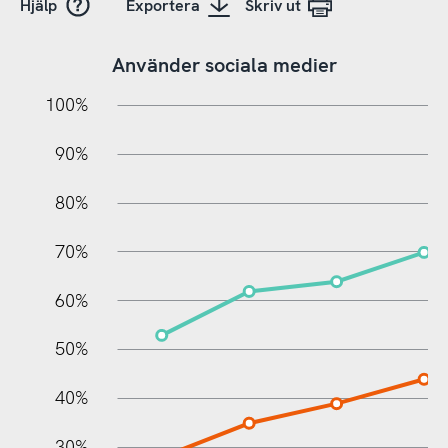
Hjälp
Exportera
Skriv ut
Använder sociala medier
10%
10%
20%
100%
90%
80%
70%
60%
100%
50%
40%
30%