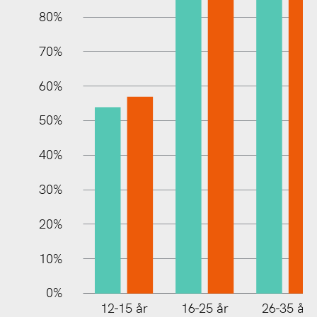
80%
70%
60%
10%
50%
40%
30%
20%
10%
0%
12-15 år
16-25 år
26-35 år