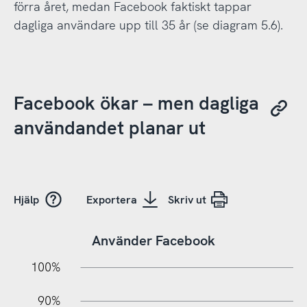
förra året, medan Facebook faktiskt tappar
dagliga användare upp till 35 år (se diagram 5.6).
Facebook ökar – men dagliga
användandet planar ut
Hjälp
Exportera
Skriv ut
Använder Facebook
10%
20%
10%
100%
90%