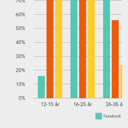
70%
60%
10%
50%
40%
30%
20%
10%
0%
12-15 år
16-25 år
26-35 år
Facebook var