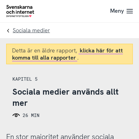
Till
Till
Meny
navigation
innehåll
To
startpage
Sociala medier
Detta är en äldre rapport,
klicka här för att
komma till alla rapporter
.
KAPITEL 5
Sociala medier används allt
mer
26 MIN
En stor majoritet använder sociala