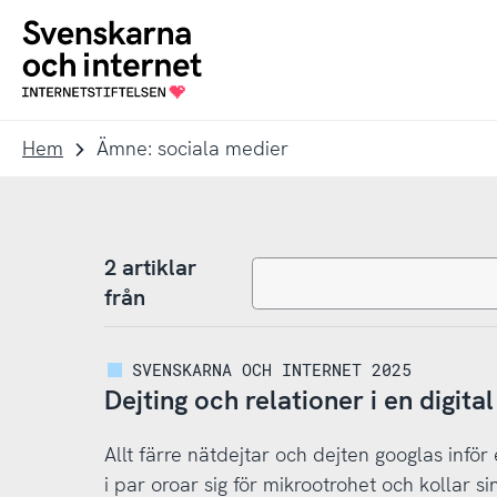
Till
Till
navigation
innehåll
To
startpage
Hem
Ämne: sociala medier
2 artiklar
från
SVENSKARNA OCH INTERNET 2025
Dejting och relationer i en digital
Allt färre nätdejtar och dejten googlas inför 
i par oroar sig för mikrootrohet och kollar s