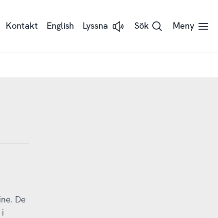
Kontakt
English
Lyssna
Sök
Meny
Lyssna
på
sidans
text
med
Readspeaker
ine. De
i