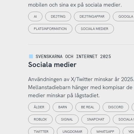
mobilen och sina ex på sociala medier.
AI
DEJTING
DEJTINGAPPAR
GOOGLA
PLATSINFORMATION
SOCIALA MEDIER
SVENSKARNA OCH INTERNET 2025
Sociala medier
Användningen av X/Twitter minskar år 2025.
Mellanstadiebarn hänger med kompisar de i
medier minskar på lågstadiet.
ÅLDER
BARN
BE REAL
DISCORD
ROBLOX
SIGNAL
SNAPCHAT
SOCIALA
TWITTER
UNGDOMAR
WHATSAPP
YO