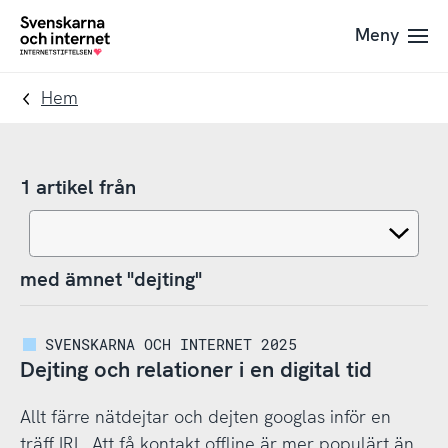
Till
Till
Meny
navigation
innehåll
To
startpage
Hem
1 artikel från
med ämnet "dejting"
SVENSKARNA OCH INTERNET 2025
Dejting och relationer i en digital tid
Allt färre nätdejtar och dejten googlas inför en
träff IRL. Att få kontakt offline är mer populärt än