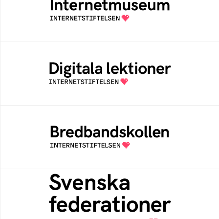
Ett digitalt museum som byggts, och kureras
av Internetstiftelsen
Digitala lektioner
Öppen digital lärresurs med färdiga lektioner
för alla stadier i grundskolan
Bredbandskollen
Bredbandskollen är ett oberoende
konsumentverktyg som drivs av
Internetstiftelsen
Svenska federationer
Grunden för medlemskap i en sektors- eller
kontextspecifik federation