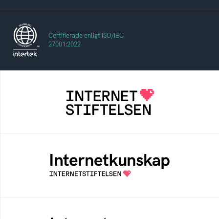
Certifierade enligt ISO/IEC
27001:2022
Internetstiftelsen
Internetstiftelsen verkar för ett internet som
bidrar positivt till människan och samhället
Internetkunskap
Samlad kunskap som hjälper dig att bli en
säker och medveten internetanvändare
Internetmuseum