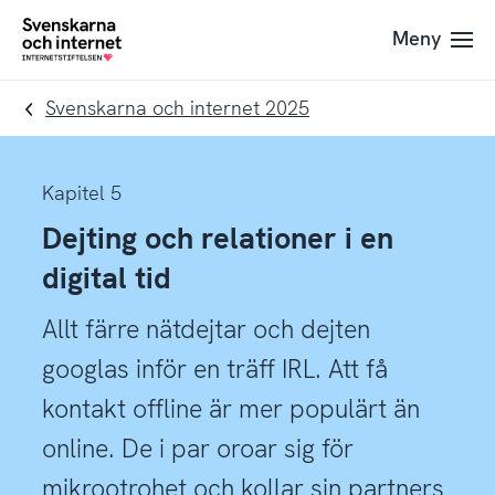
Till
Till
Meny
navigation
innehåll
To
startpage
Svenskarna och internet 2025
Kapitel 5
Dejting och relationer i en
digital tid
Allt färre nätdejtar och dejten
googlas inför en träff IRL. Att få
kontakt offline är mer populärt än
online. De i par oroar sig för
mikrootrohet och kollar sin partners