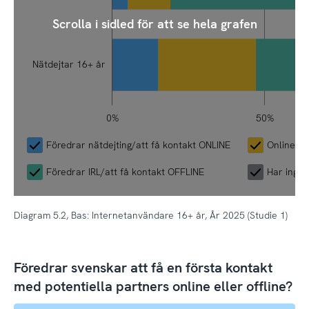
Scrolla i sidled för att se hela grafen
Nätdejtar 16+ år
120%
150%
-20%
-40%
80%
60%
0%
50%
L
Föredrar nätdejting/att få kontakt ONLINE
Online och
Föredrar IRL/att få kontakt OFFLINE
Har ingen
Diagram 5.2, Bas: Internetanvändare 16+ år, År 2025 (Studie 1)
Föredrar svenskar att få en första kontakt
med potentiella partners online eller offline?