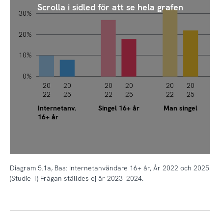
Scrolla i sidled för att se hela grafen
30%
20%
10%
0%
20
20
20
20
20
20
22
25
22
25
22
25
Internetanv.
Singel 16+ år
Man singel
16+ år
Diagram 5.1a, Bas: Internetanvändare 16+ år, År 2022 och 2025
(Studie 1) Frågan ställdes ej år 2023–2024.