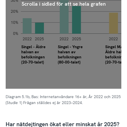
30%
Scrolla i sidled för att se hela grafen
20%
10%
0%
2022
2025
2022
2025
2022
20
Singel KVINNA - Yngre 
Singel - Äldre
Singel - Yngre
Singel MAN 
halvan av
halvan av
Äldre halva
befolkningen
befolkningen
befolkninge
(20-70-talet)
(80-00-talet)
(20-70-talet
Diagram 5.1b, Bas: Internetanvändare 16+ år, År 2022 och 2025
(Studie 1) Frågan ställdes ej år 2023–2024.
Har nätdejtingen ökat eller minskat år 2025?