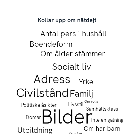
Kollar upp om nätdejt
 CC0
Kollar upp om nätdejt
Diagram 5.4, Bas: Googlar
Fråga: Berätta gärna vad det är du brukar kolla
Antal pers i hushåll
sina nätdejter innan träff
upp om din nätdejt innan ni ses IRL, alltså i livet
IRL 16+ år, År 2025 (Studie 1)
Boendeform
utanför nätet.
Om ålder stämmer
Socialt liv
Adress
Yrke
Civilstånd
Familj
Om rolig
Livsstil
Politiska åsikter
Bilder
Samhällsklass
100%
Domar
Inte en galning
Om har barn
Utbildning
Krimfup