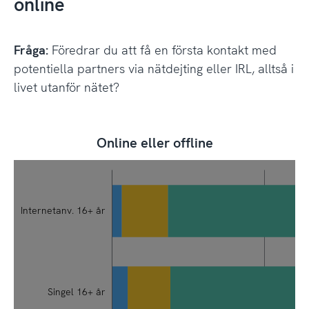
online
Fråga:
Föredrar du att få en första kontakt med
potentiella partners via nätdejting eller IRL, alltså i
livet utanför nätet?
Online eller offline
Online eller offline
Diagram 5.2, Bas: Internetanvändare 16+ år, År 2025
svenskarnaochinternet.se CC0
Fråga: Föredrar du att få en första kontakt med potentiel
(Studie 1)
nätdejting eller IRL, alltså i livet utanför nätet?
Internetanv. 16+ år
Singel 16+ år
Internetanv. 16+ år