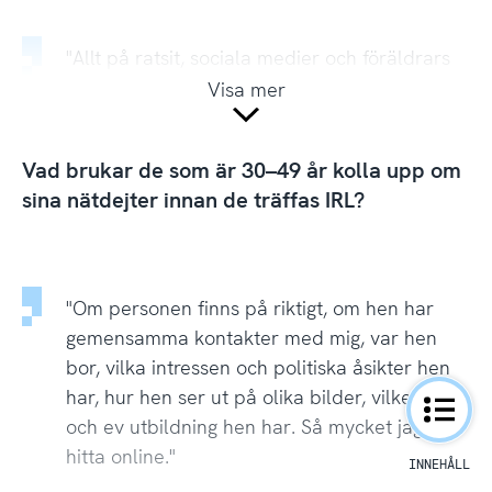
"Allt på ratsit, sociala medier och föräldrars
inkomster och samhällsklass."
Visa mer
MAN, 21 ÅR
Vad brukar de som är 30–49 år kolla upp om
sina nätdejter innan de träffas IRL?
"Vad personen lagt ut på sociala medier för
att få en större uppfattning om personens liv
och intressen. Även om personen är taggad i
"Om personen finns på riktigt, om hen har
foton från familjen till exempel, sådant man
gemensamma kontakter med mig, var hen
vill bli en del av."
bor, vilka intressen och politiska åsikter hen
har, hur hen ser ut på olika bilder, vilket yrke
KVINNA, 24 ÅR
och ev utbildning hen har. Så mycket jag kan
hitta online."
"Mer helkroppsbilder och bara generellt kolla