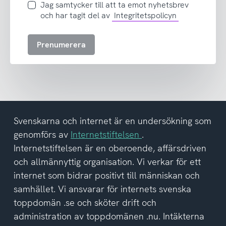
Jag
Jag samtycker till att ta emot nyhetsbrev
samtycker
och har tagit del av
Integritetspolicyn
till
att
Prenumerera
ta
emot
nyhetsbrev
och
har
tagit
del
Svenskarna och internet är en undersökning som
av
genomförs av
Internetstiftelsen
.
integritetspolicyn
Internetstiftelsen är en oberoende, affärsdriven
och allmännyttig organisation. Vi verkar för ett
internet som bidrar positivt till människan och
samhället. Vi ansvarar för internets svenska
toppdomän .se och sköter drift och
administration av toppdomänen .nu. Intäkterna