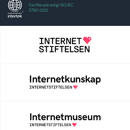
Certifierade enligt ISO/IEC
27001:2022
Internetstiftelsen
Internetstiftelsen verkar för ett internet som
bidrar positivt till människan och samhället
Internetkunskap
Samlad kunskap som hjälper dig att bli en
säker och medveten internetanvändare
Internetmuseum
Ett digitalt museum som byggts, och kureras
av Internetstiftelsen