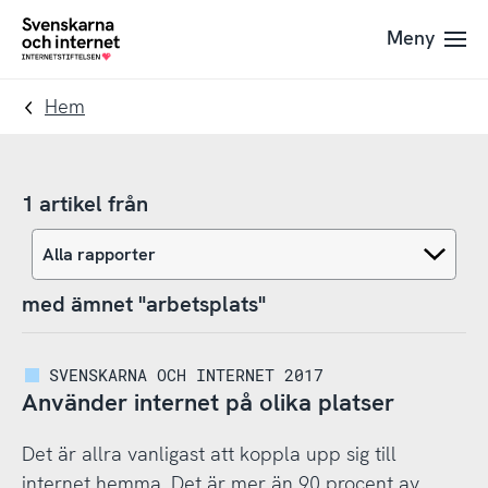
Till
Till
Meny
navigation
innehåll
To
startpage
Hem
1 artikel från
med ämnet "arbetsplats"
SVENSKARNA OCH INTERNET 2017
Använder internet på olika platser
Det är allra vanligast att koppla upp sig till
internet hemma. Det är mer än 90 procent av