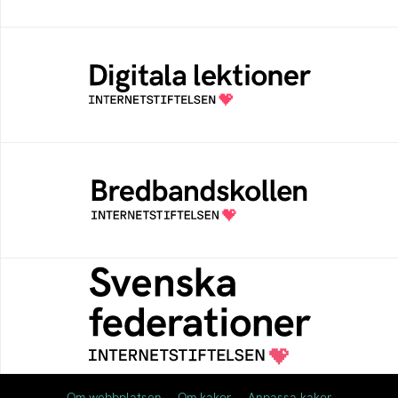
Digitala lektioner
Öppen digital lärresurs med färdiga lektioner
för alla stadier i grundskolan
Bredbandskollen
Bredbandskollen är ett oberoende
konsumentverktyg som drivs av
Internetstiftelsen
Svenska federationer
Grunden för medlemskap i en sektors- eller
kontextspecifik federation
Om webbplatsen
Om kakor
Anpassa kakor