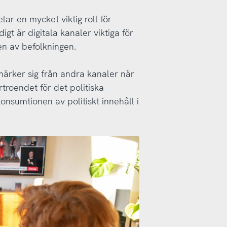
elar en mycket viktig roll för
igt är digitala kanaler viktiga för
len av befolkningen.
märker sig från andra kanaler när
rtroendet för det politiska
onsumtionen av politiskt innehåll i