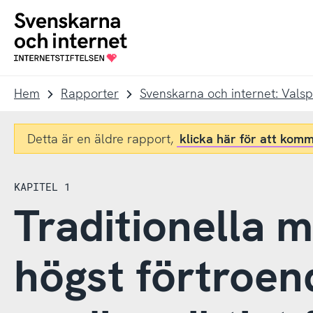
Till
Till
navigation
innehåll
To
startpage
Hem
Rapporter
Svenskarna och internet: Vals
Detta är en äldre rapport,
klicka här för att komm
KAPITEL 1
Traditionella 
högst förtroen