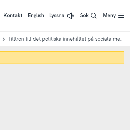
Kontakt
English
Lyssna
Sök
Meny
Lyssna
på
sidans
text
med
Tilltron till det politiska innehållet på sociala medier är generellt låg bland internetanvändarna
Readspeaker