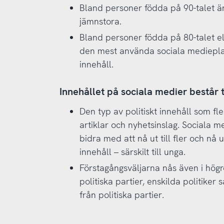
Bland personer födda på 90-talet ä
jämnstora.
Bland personer födda på 80-talet ell
den mest använda sociala medieplatt
innehåll.
Innehållet på sociala medier består ti
Den typ av politiskt innehåll som fl
artiklar och nyhetsinslag. Sociala m
bidra med att nå ut till fler och nå 
innehåll – särskilt till unga.
Förstagångsväljarna nås även i högre
politiska partier, enskilda politike
från politiska partier.