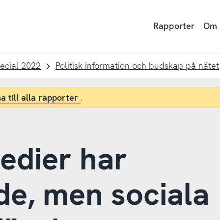
Rapporter
Om
pecial 2022
Politisk information och budskap på nätet
a till alla rapporter
.
medier har
de, men sociala