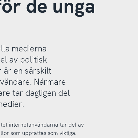
 för de unga
ella medierna
el av politisk
 är en särskilt
användare. Närmare
are tar dagligen del
medier.
ätet internetanvändarna tar del av
ällor som uppfattas som viktiga.