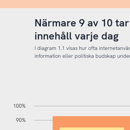
Närmare 9 av 10 tar 
innehåll varje dag
I diagram 1.1 visas hur ofta internetanvän
information eller politiska budskap unde
10%
10%
20%
100%
90%