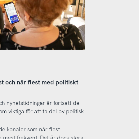
t och når flest med politiskt
ch nyhetstidningar är fortsatt de
m viktiga för att ta del av politisk
de kanaler som når flest
mest frekvent. Det är dock stora