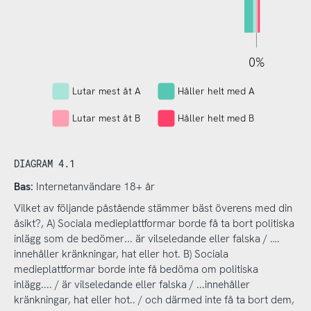
150%
100%
400%
200%
200%
150%
200%
0%
L
Lutar mest åt A
Håller helt med A
Lutar mest åt B
Håller helt med B
DIAGRAM 4.1
Bas:
Internetanvändare 18+ år
Vilket av följande påstående stämmer bäst överens med din
åsikt?, A) Sociala medieplattformar borde få ta bort politiska
inlägg som de bedömer... är vilseledande eller falska / ….
innehåller kränkningar, hat eller hot. B) Sociala
medieplattformar borde inte få bedöma om politiska
inlägg.... / är vilseledande eller falska / ...innehåller
kränkningar, hat eller hot.. / och därmed inte få ta bort dem,