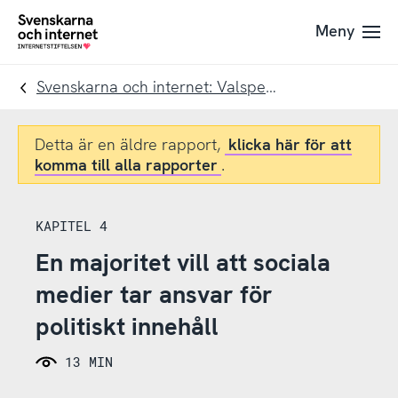
Till
Till
Meny
navigation
innehåll
To
startpage
Svenskarna och internet: Valspecial 2022
Detta är en äldre rapport,
klicka här för att
komma till alla rapporter
.
KAPITEL 4
En majoritet vill att sociala
medier tar ansvar för
politiskt innehåll
13 MIN