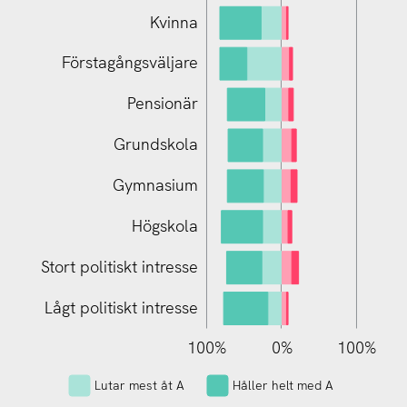
Kvinna
Förstagångsväljare
Pensionär
Stort politiskt intresse
Grundskola
Gymnasium
Högskola
Stort politiskt intresse
Lågt politiskt intresse
150%
200%
100%
150%
200%
50%
0%
L
100%
Lutar mest åt A
Håller helt med A