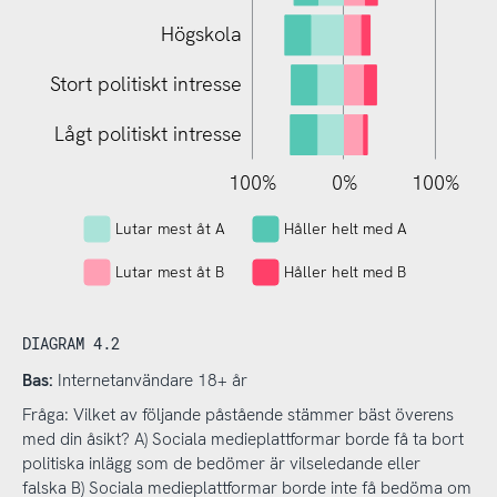
Högskola
Stort politiskt intresse
Lågt politiskt intresse
150%
200%
100%
150%
200%
50%
0%
L
100%
Lutar mest åt A
Håller helt med A
Lutar mest åt B
Håller helt med B
DIAGRAM 4.2
Bas:
Internetanvändare 18+ år
Fråga: Vilket av följande påstående stämmer bäst överens
med din åsikt? A) Sociala medieplattformar borde få ta bort
politiska inlägg som de bedömer är vilseledande eller
falska B) Sociala medieplattformar borde inte få bedöma om