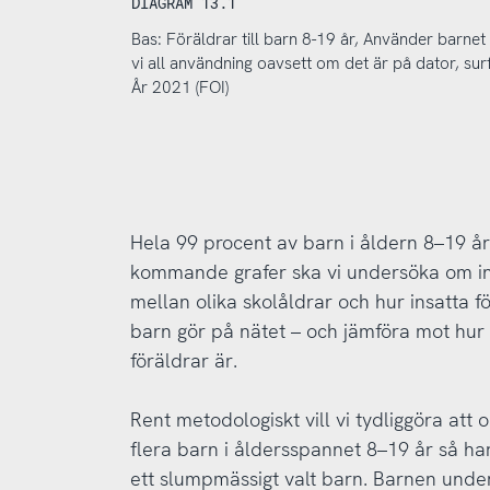
DIAGRAM 13.1
Bas: Föräldrar till barn 8-19 år, Använder barne
vi all användning oavsett om det är på dator, sur
År 2021 (FOI)
Hela 99 procent av barn i åldern 8–19 år
kommande grafer ska vi undersöka om int
mellan olika skolåldrar och hur insatta f
barn gör på nätet – och jämföra mot hur 
föräldrar är.
Rent metodologiskt vill vi tydliggöra at
flera barn i åldersspannet 8–19 år så har
ett slumpmässigt valt barn. Barnen under 1