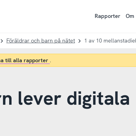
Rapporter
Om
Föräldrar och barn på nätet
a till alla rapporter
.
n lever digitala