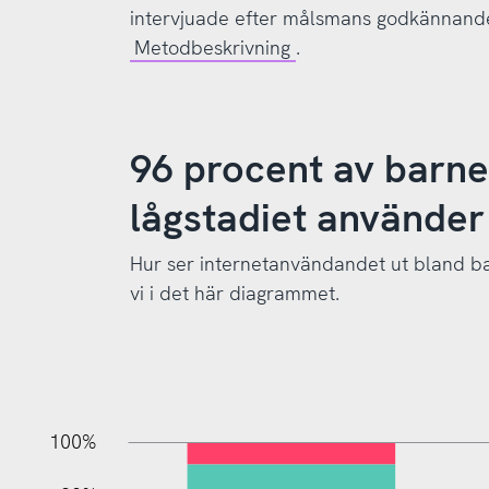
intervjuade efter målsmans godkännande.
Metodbeskrivning
.
96 procent av barn
lågstadiet använder
Hur ser internetanvändandet ut bland bar
vi i det här diagrammet.
10%
20%
10%
100%