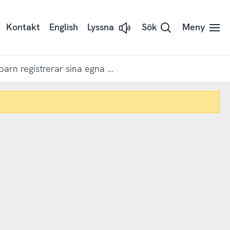
Kontakt
English
Lyssna
Sök
Meny
Lyssna
på
sidans
text
med
1 av 10 mellanstadiebarn registrerar sina egna användarkonton på nätet
Readspeaker