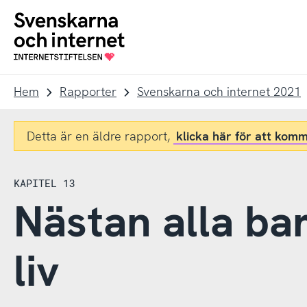
Till
Till
navigation
innehåll
To
startpage
Hem
Rapporter
Svenskarna och internet 2021
Detta är en äldre rapport,
klicka här för att komm
KAPITEL 13
Nästan alla bar
liv