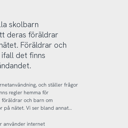
lla skolbarn
tt deras föräldrar
nätet. Föräldrar och
fall det finns
ändandet.
ternetanvändning, och ställer frågor
finns regler hemma för
 föräldrar och barn om
ör på nätet. Vi ser bland annat…
år använder internet