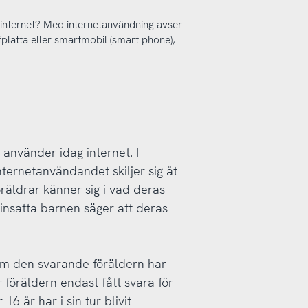
t internet? Med internetanvändning avser
fplatta eller smartmobil (smart phone),
 använder idag internet. I
ernetanvändandet skiljer sig åt
öräldrar känner sig i vad deras
insatta barnen säger att deras
t om den svarande föräldern har
 föräldern endast fått svara för
6 år har i sin tur blivit