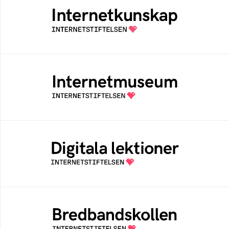
Samlad kunskap som hjälper dig att bli en
säker och medveten internetanvändare
Internetmuseum
Ett digitalt museum som byggts, och kureras
av Internetstiftelsen
Digitala lektioner
Öppen digital lärresurs med färdiga lektioner
för alla stadier i grundskolan
Bredbandskollen
Bredbandskollen är ett oberoende
konsumentverktyg som drivs av