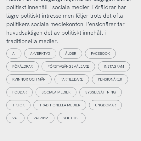
politiskt innehåll i sociala medier. Föräldrar har
lägre politiskt intresse men följer trots det ofta
politikers sociala mediekonton. Pensionärer tar
huvudsakligen del av politiskt innehåll i
traditionella medier.
AI
AI-VERKTYG
ÅLDER
FACEBOOK
FÖRÄLDRAR
FÖRSTAGÅNGSVÄLJARE
INSTAGRAM
KVINNOR OCH MÄN
PARTILEDARE
PENSIONÄRER
PODDAR
SOCIALA MEDIER
SYSSELSÄTTNING
TIKTOK
TRADITIONELLA MEDIER
UNGDOMAR
VAL
VAL2026
YOUTUBE