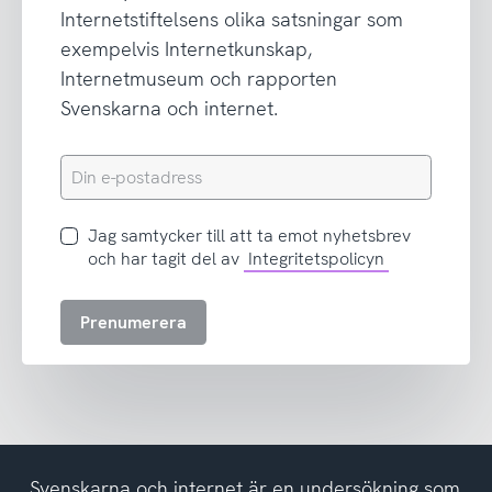
Internetstiftelsens olika satsningar som
exempelvis Internetkunskap,
Internetmuseum och rapporten
Svenskarna och internet.
Din
e-
postadress
Jag
Jag samtycker till att ta emot nyhetsbrev
samtycker
och har tagit del av
Integritetspolicyn
till
att
Prenumerera
ta
emot
nyhetsbrev
och
har
tagit
del
Svenskarna och internet är en undersökning som