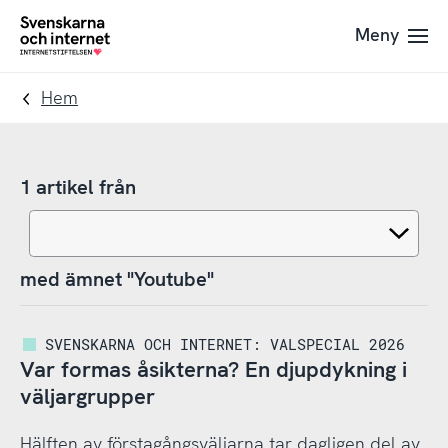
Till
Till
Meny
navigation
innehåll
To
startpage
Hem
1 artikel från
med ämnet "Youtube"
SVENSKARNA OCH INTERNET: VALSPECIAL 2026
Var formas åsikterna? En djupdykning i
väljargrupper
Hälften av förstagångsväljarna tar dagligen del av