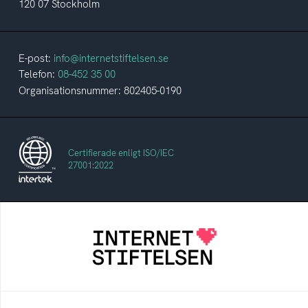
120 07 Stockholm
E-post:
info@internetstiftelsen.se
Telefon:
08-452 35 00
Organisationsnummer: 802405-0190
Certifierade enligt ISO/IEC
27001:2022
Internetstiftelsen
Internetstiftelsen verkar för ett internet som
bidrar positivt till människan och samhället
Internetkunskap