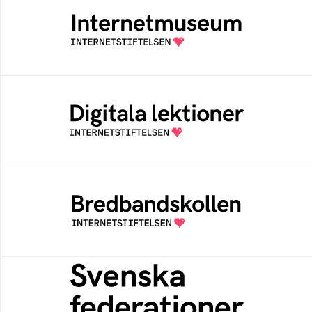
Ett digitalt museum som byggts, och kureras
av Internetstiftelsen
Digitala lektioner
Öppen digital lärresurs med färdiga lektioner
för alla stadier i grundskolan
Bredbandskollen
Bredbandskollen är ett oberoende
konsumentverktyg som drivs av
Internetstiftelsen
Svenska federationer
Grunden för medlemskap i en sektors- eller
kontextspecifik federation