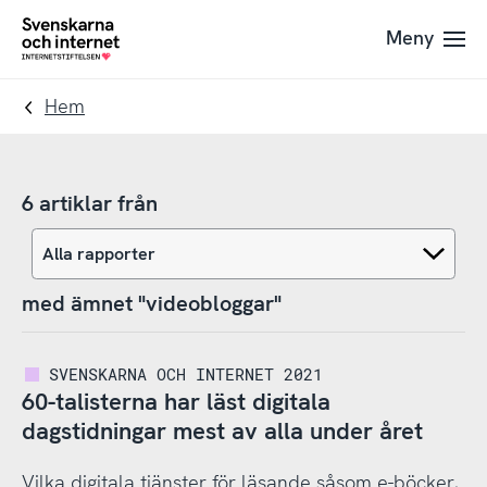
Till
Till
Meny
navigation
innehåll
To
startpage
Hem
6 artiklar från
med ämnet "videobloggar"
SVENSKARNA OCH INTERNET 2021
60-talisterna har läst digitala
dagstidningar mest av alla under året
Vilka digitala tjänster för läsande såsom e-böcker,