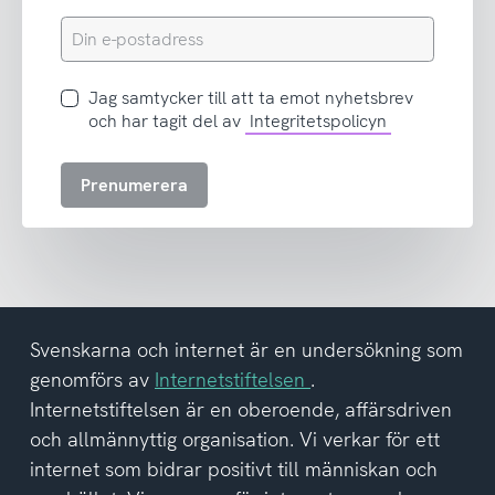
Din
e-
postadress
Jag
Jag samtycker till att ta emot nyhetsbrev
samtycker
och har tagit del av
Integritetspolicyn
till
att
Prenumerera
ta
emot
nyhetsbrev
och
har
tagit
del
Svenskarna och internet är en undersökning som
av
genomförs av
Internetstiftelsen
.
integritetspolicyn
Internetstiftelsen är en oberoende, affärsdriven
och allmännyttig organisation. Vi verkar för ett
internet som bidrar positivt till människan och