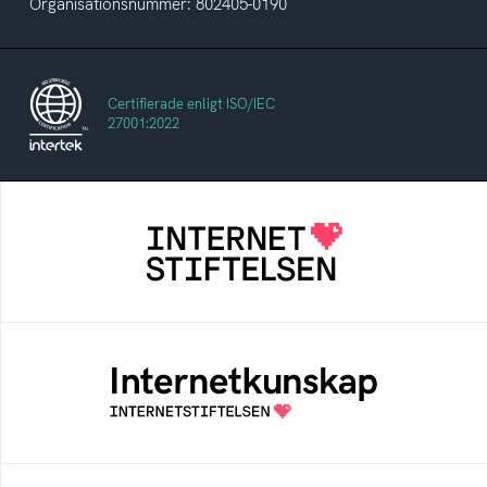
Organisationsnummer: 802405-0190
Certifierade enligt ISO/IEC
27001:2022
Internetstiftelsen
Internetstiftelsen verkar för ett internet som
bidrar positivt till människan och samhället
Internetkunskap
Samlad kunskap som hjälper dig att bli en
säker och medveten internetanvändare
Internetmuseum