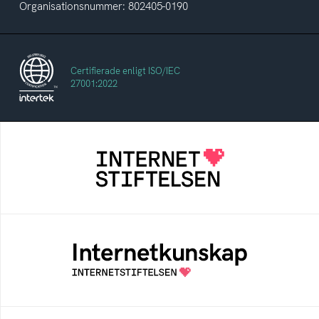
Organisationsnummer: 802405-0190
Certifierade enligt ISO/IEC
27001:2022
Internetstiftelsen
Internetstiftelsen verkar för ett internet som
bidrar positivt till människan och samhället
Internetkunskap
Samlad kunskap som hjälper dig att bli en
säker och medveten internetanvändare