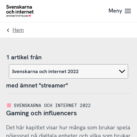
Till
Till
Meny
navigation
innehåll
To
startpage
Hem
1 artikel från
med ämnet "streamer"
SVENSKARNA OCH INTERNET 2022
Gaming och influencers
Det här kapitlet visar hur många som brukar spela
nöjesspel på digitala enheter och vilka som brukar