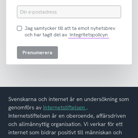
Din
e-
postadress
Jag
Jag samtycker till att ta emot nyhetsbrev
samtycker
och har tagit del av
Integritetspolicyn
till
att
Prenumerera
ta
emot
nyhetsbrev
och
har
tagit
del
Svenskarna och internet är en undersökning som
av
genomförs av
Internetstiftelsen
.
integritetspolicyn
Internetstiftelsen är en oberoende, affärsdriven
och allmännyttig organisation. Vi verkar för ett
internet som bidrar positivt till människan och