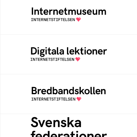
Internetmuseum
Ett digitalt museum som byggts, och kureras
av Internetstiftelsen
Digitala lektioner
Öppen digital lärresurs med färdiga lektioner
för alla stadier i grundskolan
Bredbandskollen
Bredbandskollen är ett oberoende
konsumentverktyg som drivs av
Internetstiftelsen
Svenska federationer
Grunden för medlemskap i en sektors- eller