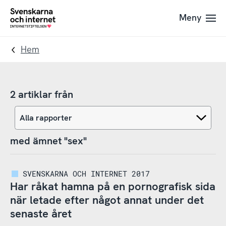
Till
Till
Meny
navigation
innehåll
To
startpage
Hem
2 artiklar från
med ämnet "sex"
SVENSKARNA OCH INTERNET 2017
Har råkat hamna på en pornografisk sida
när letade efter något annat under det
senaste året