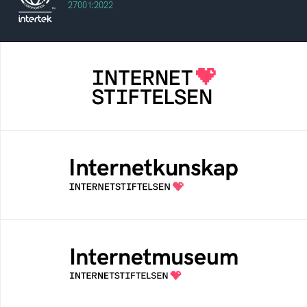
27001:2022
Internetstiftelsen
Internetstiftelsen verkar för ett internet som
bidrar positivt till människan och samhället
Internetkunskap
Samlad kunskap som hjälper dig att bli en
säker och medveten internetanvändare
Internetmuseum
Ett digitalt museum som byggts, och kureras
av Internetstiftelsen