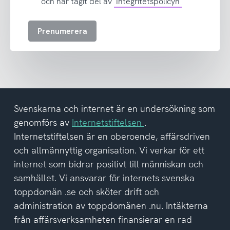
samtycker
och har tagit del av
Integritetspolicyn
till
att
Prenumerera
ta
emot
nyhetsbrev
och
har
tagit
del
Svenskarna och internet är en undersökning som
av
genomförs av
Internetstiftelsen
.
integritetspolicyn
Internetstiftelsen är en oberoende, affärsdriven
och allmännyttig organisation. Vi verkar för ett
internet som bidrar positivt till människan och
samhället. Vi ansvarar för internets svenska
toppdomän .se och sköter drift och
administration av toppdomänen .nu. Intäkterna
från affärsverksamheten finansierar en rad