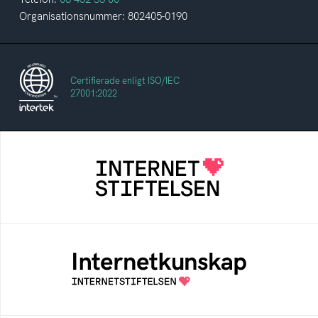
Organisationsnummer: 802405-0190
Certifierade enligt ISO/IEC
27001:2022
Internetstiftelsen
Internetstiftelsen verkar för ett internet som
bidrar positivt till människan och samhället
Internetkunskap
Samlad kunskap som hjälper dig att bli en
säker och medveten internetanvändare