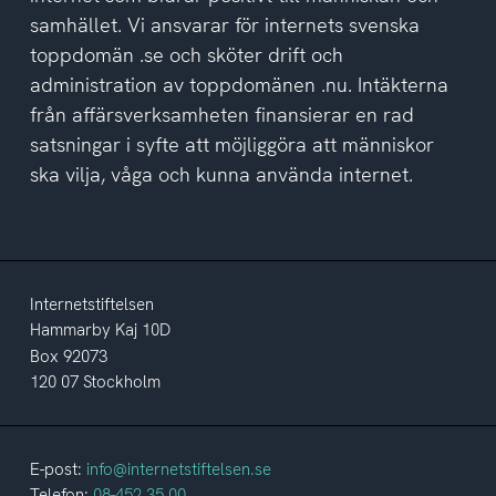
samhället. Vi ansvarar för internets svenska
toppdomän .se och sköter drift och
administration av toppdomänen .nu. Intäkterna
från affärsverksamheten finansierar en rad
satsningar i syfte att möjliggöra att människor
ska vilja, våga och kunna använda internet.
Internetstiftelsen
Hammarby Kaj 10D
Box 92073
120 07 Stockholm
E-post:
info@internetstiftelsen.se
Telefon:
08-452 35 00