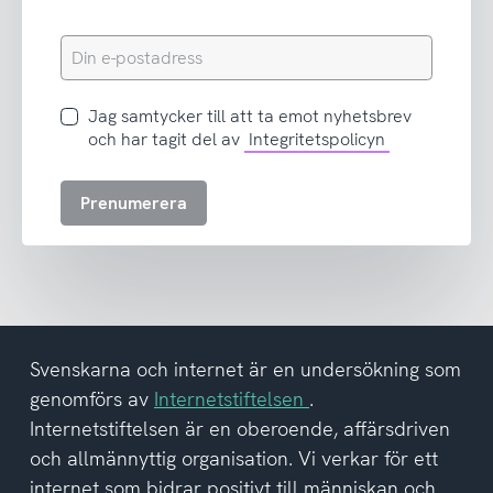
Din
e-
postadress
Jag
Jag samtycker till att ta emot nyhetsbrev
samtycker
och har tagit del av
Integritetspolicyn
till
att
Prenumerera
ta
emot
nyhetsbrev
och
har
tagit
del
Svenskarna och internet är en undersökning som
av
genomförs av
Internetstiftelsen
.
integritetspolicyn
Internetstiftelsen är en oberoende, affärsdriven
och allmännyttig organisation. Vi verkar för ett
internet som bidrar positivt till människan och