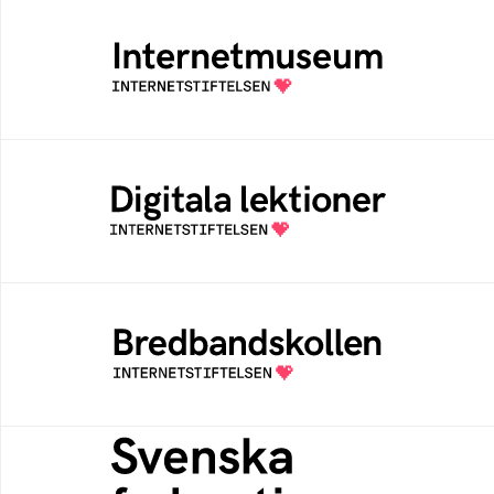
Internetmuseum
Ett digitalt museum som byggts, och kureras
av Internetstiftelsen
Digitala lektioner
Öppen digital lärresurs med färdiga lektioner
för alla stadier i grundskolan
Bredbandskollen
Bredbandskollen är ett oberoende
konsumentverktyg som drivs av
Internetstiftelsen
Svenska federationer
Grunden för medlemskap i en sektors- eller