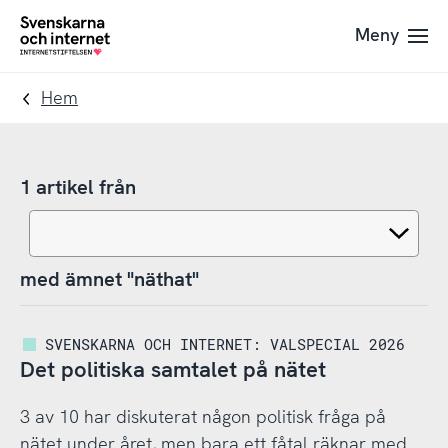
Till
Till
Meny
navigation
innehåll
To
startpage
Hem
1 artikel från
med ämnet "näthat"
SVENSKARNA OCH INTERNET: VALSPECIAL 2026
Det politiska samtalet på nätet
3 av 10 har diskuterat någon politisk fråga på
nätet under året, men bara ett fåtal räknar med