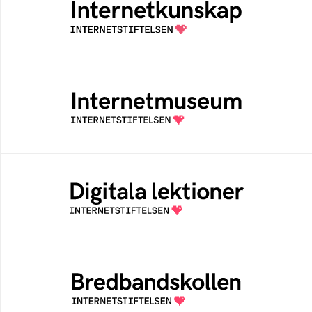
Samlad kunskap som hjälper dig att bli en
säker och medveten internetanvändare
Internetmuseum
Ett digitalt museum som byggts, och kureras
av Internetstiftelsen
Digitala lektioner
Öppen digital lärresurs med färdiga lektioner
för alla stadier i grundskolan
Bredbandskollen
Bredbandskollen är ett oberoende
konsumentverktyg som drivs av
Internetstiftelsen