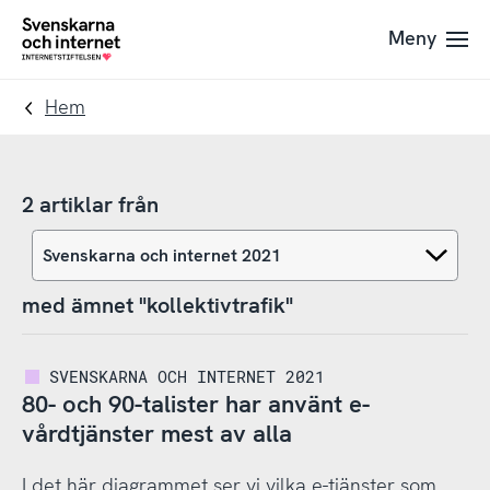
Till
Till
Meny
navigation
innehåll
To
startpage
Hem
2 artiklar från
med ämnet "kollektivtrafik"
SVENSKARNA OCH INTERNET 2021
80- och 90-talister har använt e-
vårdtjänster mest av alla
I det här diagrammet ser vi vilka e-tjänster som