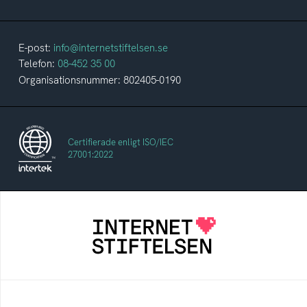
E-post:
info@internetstiftelsen.se
Telefon:
08-452 35 00
Organisationsnummer: 802405-0190
Certifierade enligt ISO/IEC
27001:2022
Internetstiftelsen
Internetstiftelsen verkar för ett internet som
bidrar positivt till människan och samhället
Internetkunskap