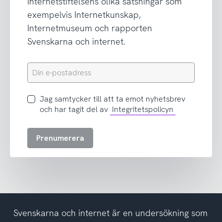
Internetstiftelsens olika satsningar som
exempelvis Internetkunskap,
Internetmuseum och rapporten
Svenskarna och internet.
Din
e-
postadress
Jag
Jag samtycker till att ta emot nyhetsbrev
samtycker
och har tagit del av
Integritetspolicyn
till
att
Prenumerera
ta
emot
nyhetsbrev
och
har
tagit
del
Svenskarna och internet är en undersökning som