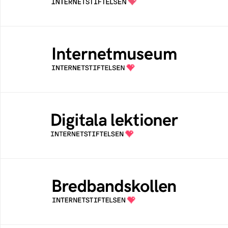
Internetmuseum
Ett digitalt museum som byggts, och kureras
av Internetstiftelsen
Digitala lektioner
Öppen digital lärresurs med färdiga lektioner
för alla stadier i grundskolan
Bredbandskollen
Bredbandskollen är ett oberoende
konsumentverktyg som drivs av
Internetstiftelsen