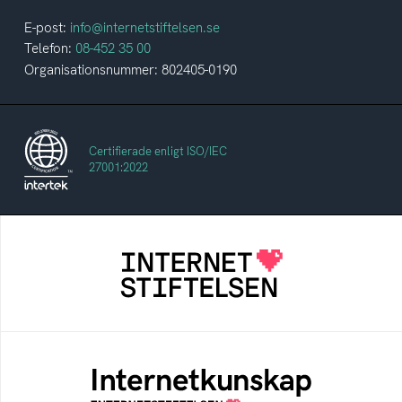
E-post:
info@internetstiftelsen.se
Telefon:
08-452 35 00
Organisationsnummer: 802405-0190
Certifierade enligt ISO/IEC
27001:2022
Internetstiftelsen
Internetstiftelsen verkar för ett internet som
bidrar positivt till människan och samhället
Internetkunskap
Samlad kunskap som hjälper dig att bli en
säker och medveten internetanvändare