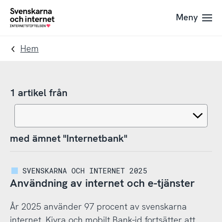
Till
Till
Meny
navigation
innehåll
To
startpage
Hem
1 artikel från
med ämnet "Internetbank"
SVENSKARNA OCH INTERNET 2025
Användning av internet och e-tjänster
År 2025 använder 97 procent av svenskarna
internet. Kivra och mobilt Bank-id fortsätter att