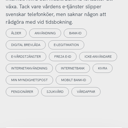
växa. Tack vare vårdens e-tjänster slipper
svenskar telefonköer, men saknar någon att
rådgöra med vid tidsbokning.
ÅLDER
ANVÄNDNING
BANK-ID
DIGITAL BREVLÅDA
E-LEGITIMATION
E-VÅRDSTJÄNSTER
FREJA E-ID
ICKE-ANVÄNDARE
INTERNETANVÄNDNING
INTERNETBANK
KIVRA
MIN MYNDIGHETSPOST
MOBILT BANK-ID
PENSIONÄRER
SJUKVÅRD
VÅRDAPPAR