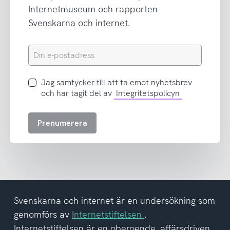
Internetmuseum och rapporten
Svenskarna och internet.
Din
e-
postadress
Jag
Jag samtycker till att ta emot nyhetsbrev
samtycker
och har tagit del av
Integritetspolicyn
till
att
Prenumerera
ta
emot
nyhetsbrev
och
har
tagit
del
Svenskarna och internet är en undersökning som
av
genomförs av
Internetstiftelsen
.
integritetspolicyn
Internetstiftelsen är en oberoende, affärsdriven